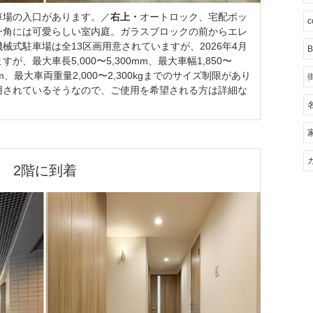
車場の入口があります。／
右上・
オートロック、宅配ボッ
c
一角には可愛らしい室内庭。ガラスブロックの前からエレ
機械式駐車場は全13区画用意されていますが、2026年4月
B
、最大車長5,000〜5,300mm、最大車幅1,850〜
0mm、最大車両重量2,000〜2,300kgまでのサイズ制限があり
用されているそうなので、ご使用を希望される方は詳細な
2階に到着