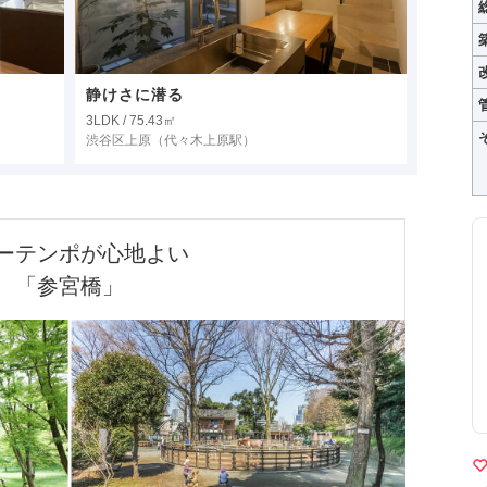
静けさに潜る
3LDK / 75.43㎡
渋谷区上原
（代々木上原駅）
ーテンポが心地よい

「参宮橋」