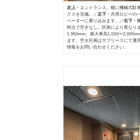
左上・
エントランス。横に機械式駐
クスを完備。／
左下・
共用ロビーの
ベーターに乗り込みます。／
右下・
時点で空きなし。区画により異なりますが
1,950mm、最大車高1,550〜2,00
ます。空き区画はサブリースにて運
情報をお問い合わせください。