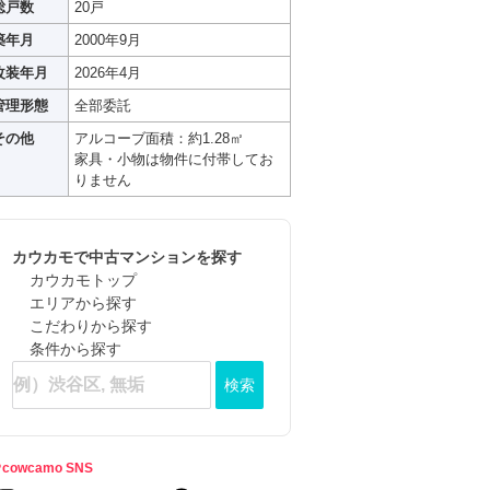
総戸数
20戸
築年月
2000年9月
改装年月
2026年4月
管理形態
全部委託
その他
アルコーブ面積：約1.28㎡
家具・小物は物件に付帯してお
りません
カウカモで中古マンションを探す
カウカモトップ
エリアから探す
こだわりから探す
条件から探す
検索
cowcamo SNS