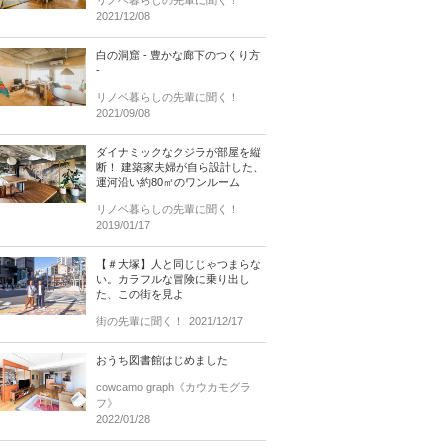
リノベ暮らしの先輩に聞く！
2021/12/08
白の洞窟 - 豊かな廊下のつくり方
-
リノベ暮らしの先輩に聞く！
2021/09/08
ダイナミックなクジラが部屋を縦
断！ 建築家夫婦が自ら設計した、
運河沿い約80㎡のワンルーム
リノベ暮らしの先輩に聞く！
2019/01/17
【＃大塚】人と同じじゃつまらな
い。カラフルな冒険に乗り出し
た、この街を見よ
街の先輩に聞く！
2021/12/17
おうち図書館はじめました
cowcamo graph《カウカモグラ
フ》
2022/01/28