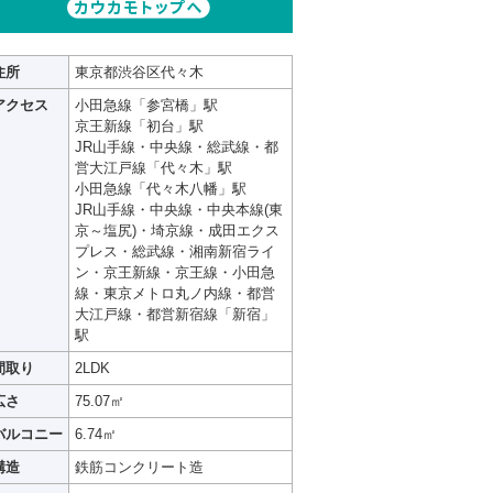
住所
東京都渋谷区代々木
アクセス
小田急線「参宮橋」駅
京王新線「初台」駅
JR山手線・中央線・総武線・都
営大江戸線「代々木」駅
小田急線「代々木八幡」駅
JR山手線・中央線・中央本線(東
京～塩尻)・埼京線・成田エクス
プレス・総武線・湘南新宿ライ
ン・京王新線・京王線・小田急
線・東京メトロ丸ノ内線・都営
大江戸線・都営新宿線「新宿」
駅
間取り
2LDK
広さ
75.07㎡
バルコニー
6.74㎡
構造
鉄筋コンクリート造