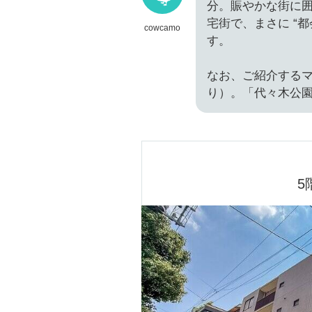
分。賑やかな街に
宅街で、まさに “
cowcamo
す。
なお、ご紹介する
り）。「代々木公
5