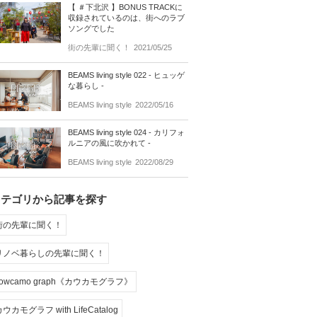
【 ＃下北沢 】BONUS TRACKに
収録されているのは、街へのラブ
ソングでした
街の先輩に聞く！
2021/05/25
BEAMS living style 022 - ヒュッゲ
な暮らし -
BEAMS living style
2022/05/16
BEAMS living style 024 - カリフォ
ルニアの風に吹かれて -
BEAMS living style
2022/08/29
カテゴリから記事を探す
街の先輩に聞く！
リノベ暮らしの先輩に聞く！
cowcamo graph《カウカモグラフ》
ウカモグラフ with LifeCatalog