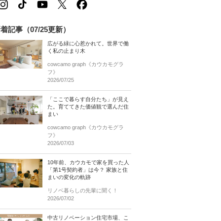
着記事（07/25更新）
広がる緑に心惹かれて。世界で働
く私の止まり木
cowcamo graph《カウカモグラ
フ》
2026/07/25
「ここで暮らす自分たち」が見え
た。育ててきた価値観で選んだ住
まい
cowcamo graph《カウカモグラ
フ》
2026/07/03
10年前、カウカモで家を買った人
「第1号契約者」は今？ 家族と住
まいの変化の軌跡
リノベ暮らしの先輩に聞く！
2026/07/02
中古リノベーション住宅市場、こ