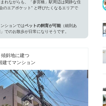
囲まれながらも、「参宮橋」駅周辺は閑静な住
都会のエアポケット” と呼びたくなるエリアで
マンションでは
ペットの飼育が可能
（細則あ
園」でのお散歩が日常になりそうです。
傾斜地に建つ

階建てマンション
編