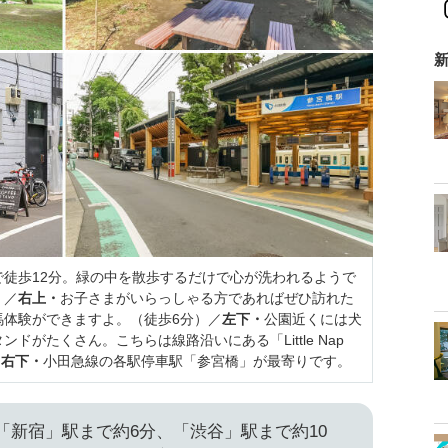
新
徒歩12分。緑の中を散歩するだけで心が洗われるようで
。／
右上・
お子さまがいらっしゃる方であればぜひ訪れた
馬体験ができますよ。（徒歩6分）／
左下・
公園近くには犬
がたくさん。こちらは線路沿いにある「Little Nap
／
右下・
小田急線の各駅停車駅「参宮橋」が最寄りです。
「新宿」駅まで約6分、「渋谷」駅まで約10