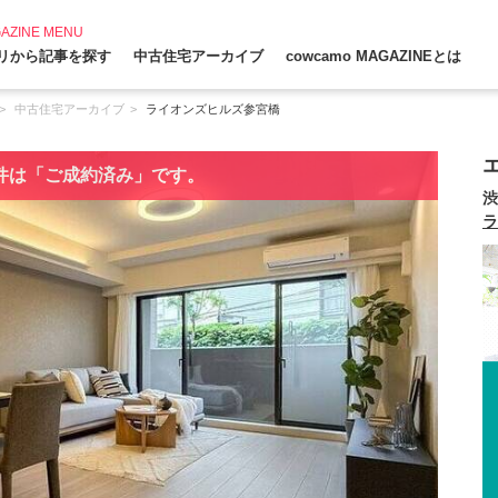
AZINE MENU
リから記事を探す
中古住宅アーカイブ
cowcamo MAGAZINEとは
中古住宅アーカイブ
ライオンズヒルズ参宮橋
件は「ご成約済み」です。
渋
ラ