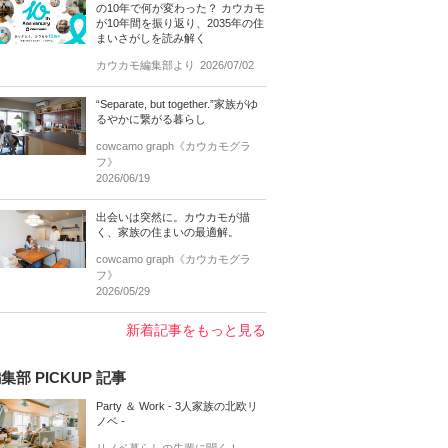
の10年で何が変わった？ カウカモ
が10年間を振り返り、2035年の住
まいさがしを読み解く
カウカモ編集部より
2026/07/02
“Separate, but together.”家族がゆ
るやかに繋がる暮らし
cowcamo graph《カウカモグラ
フ》
2026/06/19
出会いは突然に。カウカモが描
く、家族の住まいの最適解。
cowcamo graph《カウカモグラ
フ》
2026/05/29
新着記事をもっと見る
集部 PICKUP 記事
Party ＆ Work - 3人家族の北欧リ
ノベ -