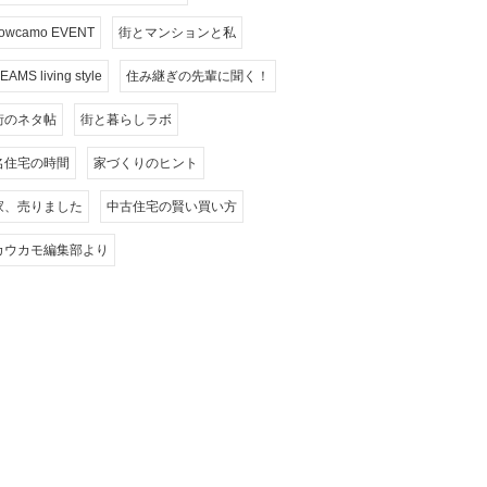
owcamo EVENT
街とマンションと私
EAMS living style
住み継ぎの先輩に聞く！
街のネタ帖
街と暮らしラボ
名住宅の時間
家づくりのヒント
家、売りました
中古住宅の賢い買い方
カウカモ編集部より