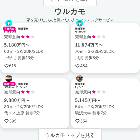
ウルカモ
家を売りたい人と買いたい人のマッチングサービス
miyos
emori
売却意向
売却意向
5,180
11,674
万円〜
万円〜
60㎡・2K/2DK/2LDK
70㎡・3K/3DK/3LDK
上野毛 徒歩13分
用賀 徒歩8分
616
454
WSコトリン
けい
売却意向
売却意向
9,880
5,145
万円〜
万円〜
80㎡・2K/2DK/2LDK
54㎡・2K/2DK/2LDK
代々木上原 徒歩7分
駒沢大学 徒歩7分
395
354
ウルカモトップを見る