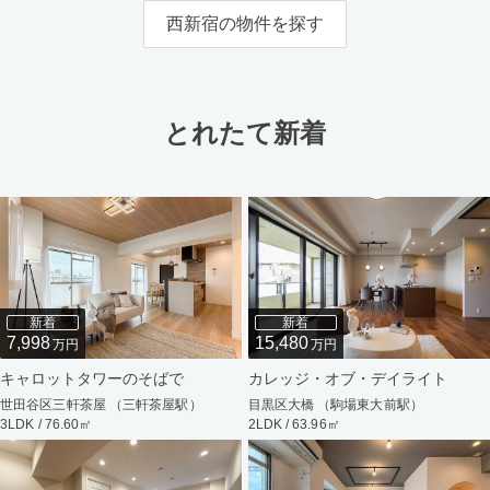
西新宿の物件を探す
とれたて新着
新着
新着
7,998
15,480
万円
万円
キャロットタワーのそばで
カレッジ・オブ・デイライト
世田谷区三軒茶屋 （三軒茶屋駅）
目黒区大橋 （駒場東大前駅）
3LDK / 76.60㎡
2LDK / 63.96㎡