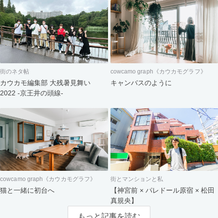
街のネタ帖
cowcamo graph《カウカモグラフ》
カウカモ編集部 大残暑見舞い
キャンバスのように
2022 -京王井の頭線-
cowcamo graph《カウカモグラフ》
街とマンションと私
猫と一緒に初台へ
【神宮前 × パレドール原宿 × 松田
真規央】
もっと記事を読む