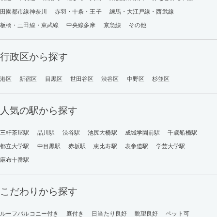
田園都市線神奈川
赤羽・十条・王子
練馬・大江戸線・西武線
板橋・三田線・東武線
中央線多摩
京急線
その他
行政区から探す
港区
新宿区
目黒区
世田谷区
渋谷区
中野区
杉並区
人気の駅から探す
三軒茶屋駅
品川駅
渋谷駅
池尻大橋駅
成城学園前駅
千歳船橋駅
都立大学駅
中目黒駅
赤坂駅
恵比寿駅
表参道駅
学芸大学駅
麻布十番駅
こだわりから探す
ルーフバルコニー付き
庭付き
日当たり良好
眺望良好
ペット可