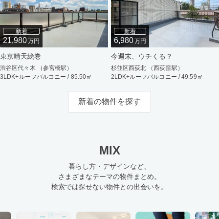
新着
新着
21,980
6,980
万円
万円
東京晴天絵巻
今週末、ウチくる？
渋谷区代々木 （参宮橋駅）
杉並区西荻北 （西荻窪駅）
3LDK+ルーフバルコニー / 85.50㎡
2LDK+ルーフバルコニー / 49.59㎡
新着の物件を探す
MIX
暮らし方・デザインなど、
さまざまなテーマの物件まとめ。
検索では探せない物件との出会いを。