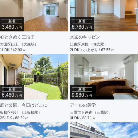
新着
新着
3,480
6,780
万円
万円
心ときめく三拍子
水辺のキャビン
大田区山王 （大森駅）
江東区扇橋 （住吉駅）
1LDK / 42.93㎡
2LDK＋小上がり / 67.55㎡
新着
新着
6,480
9,980
万円
万円
庭と公園、今日はどこに
アールの美学
板橋区桜川 （上板橋駅）
三鷹市下連雀 （三鷹駅）
2SLDK / 68.32㎡
3LDK / 88.71㎡