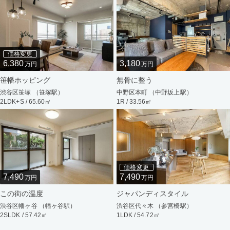
価格変更
6,380
3,180
万円
万円
笹幡ホッピング
無骨に整う
渋谷区笹塚 （笹塚駅）
中野区本町 （中野坂上駅）
2LDK+S / 65.60㎡
1R / 33.56㎡
価格変更
7,490
7,490
万円
万円
この街の温度
ジャパンディスタイル
渋谷区幡ヶ谷 （幡ヶ谷駅）
渋谷区代々木 （参宮橋駅）
2SLDK / 57.42㎡
1LDK / 54.72㎡