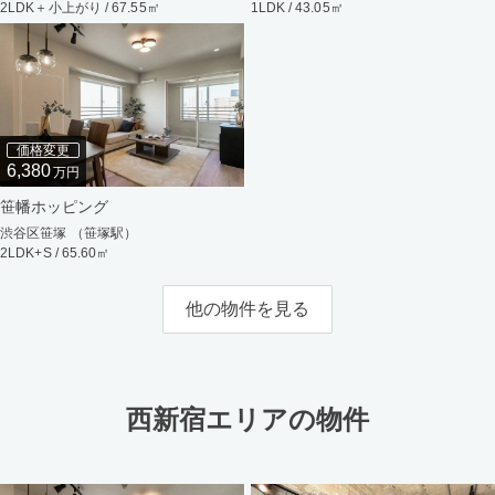
2LDK＋小上がり / 67.55㎡
1LDK / 43.05㎡
価格変更
6,380
万円
笹幡ホッピング
渋谷区笹塚 （笹塚駅）
2LDK+S / 65.60㎡
他の物件を見る
西新宿エリアの物件