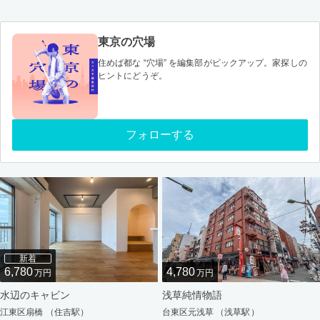
東京の穴場
住めば都な “穴場” を編集部がピックアップ。家探しの
ヒントにどうぞ。
フォローする
新着
6,780
4,780
万円
万円
水辺のキャビン
浅草純情物語
江東区扇橋 （住吉駅）
台東区元浅草 （浅草駅）