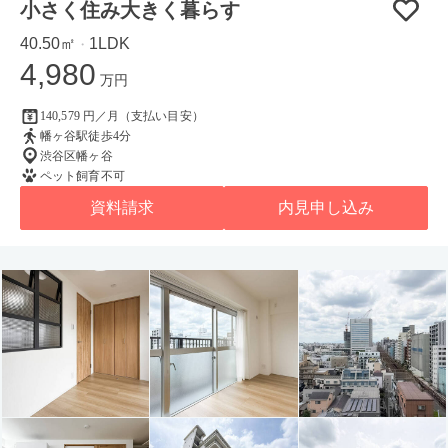
小さく住み大きく暮らす
40.50㎡
1LDK
・
4,980
万円
140,579 円／月（支払い目安）
幡ヶ谷駅徒歩4分
渋谷区幡ヶ谷
ペット飼育不可
資料請求
内見申し込み