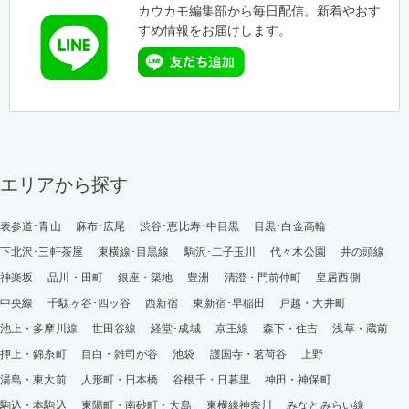
カウカモ編集部から毎日配信。新着やおす
すめ情報をお届けします。
エリアから探す
表参道･青山
麻布･広尾
渋谷･恵比寿･中目黒
目黒･白金高輪
下北沢･三軒茶屋
東横線･目黒線
駒沢･二子玉川
代々木公園
井の頭線
神楽坂
品川・田町
銀座・築地
豊洲
清澄・門前仲町
皇居西側
中央線
千駄ヶ谷･四ッ谷
西新宿
東新宿･早稲田
戸越・大井町
池上・多摩川線
世田谷線
経堂･成城
京王線
森下・住吉
浅草・蔵前
押上・錦糸町
目白・雑司が谷
池袋
護国寺・茗荷谷
上野
湯島・東大前
人形町・日本橋
谷根千・日暮里
神田・神保町
駒込・本駒込
東陽町・南砂町・大島
東横線神奈川
みなとみらい線