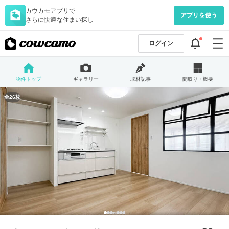
カウカモアプリで
アプリを使う
さらに快適な住まい探し
ログイン
物件トップ
ギャラリー
取材記事
間取り・概要
全26枚