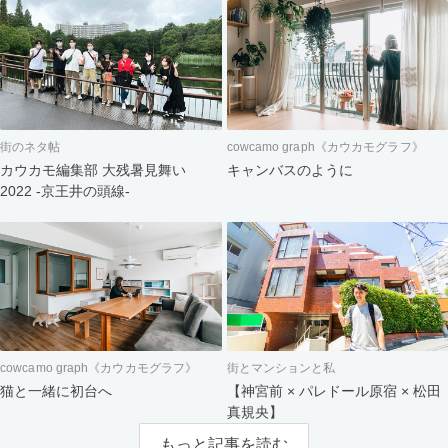
街のネタ帖
cowcamo graph《カウカモグラフ》
カウカモ編集部 大残暑見舞い
キャンバスのように
2022 -京王井の頭線-
cowcamo graph《カウカモグラフ》
街とマンションと私
猫と一緒に初台へ
【神宮前 × パレドール原宿 × 松田
真規央】
もっと記事を読む