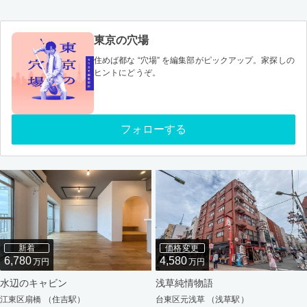
東京の穴場
住めば都な “穴場” を編集部がピックアップ。家探しの
ヒントにどうぞ。
フォローする
新着
価格変更
6,780
4,580
万円
万円
水辺のキャビン
浅草純情物語
江東区扇橋 （住吉駅）
台東区元浅草 （浅草駅）