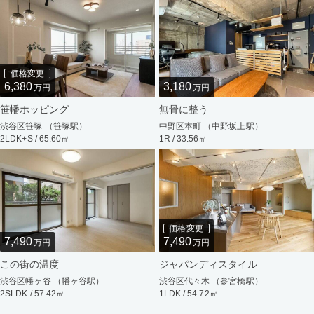
価格変更
6,380
3,180
万円
万円
笹幡ホッピング
無骨に整う
渋谷区笹塚 （笹塚駅）
中野区本町 （中野坂上駅）
2LDK+S / 65.60㎡
1R / 33.56㎡
価格変更
7,490
7,490
万円
万円
この街の温度
ジャパンディスタイル
渋谷区幡ヶ谷 （幡ヶ谷駅）
渋谷区代々木 （参宮橋駅）
2SLDK / 57.42㎡
1LDK / 54.72㎡