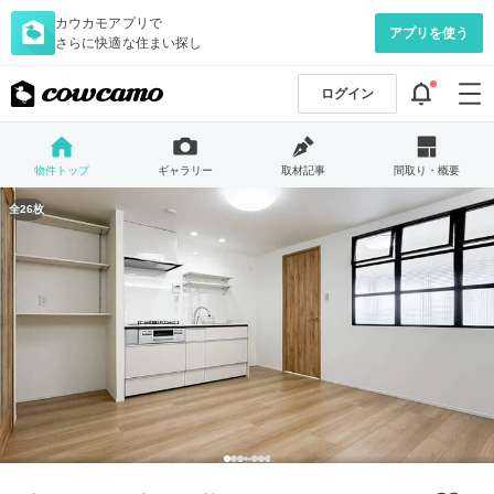
カウカモアプリで
アプリを使う
さらに快適な住まい探し
ログイン
物件トップ
ギャラリー
取材記事
間取り・概要
全26枚