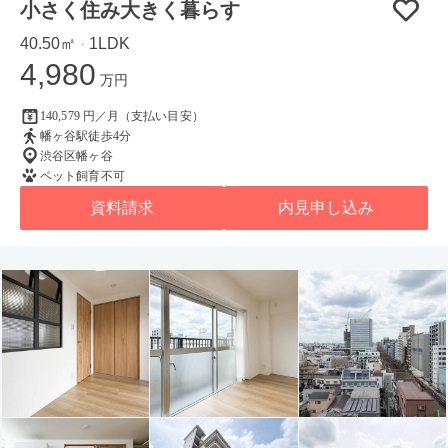
小さく住み大きく暮らす
40.50㎡
1LDK
・
4,980
万円
140,579 円／月（支払い目安）
幡ヶ谷駅徒歩4分
渋谷区幡ヶ谷
ペット飼育不可
資料請求
内見申し込み