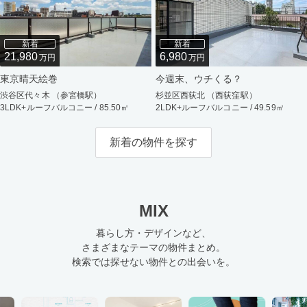
新着
新着
21,980
6,980
万円
万円
東京晴天絵巻
今週末、ウチくる？
渋谷区代々木 （参宮橋駅）
杉並区西荻北 （西荻窪駅）
3LDK+ルーフバルコニー / 85.50㎡
2LDK+ルーフバルコニー / 49.59㎡
新着の物件を探す
MIX
暮らし方・デザインなど、
さまざまなテーマの物件まとめ。
検索では探せない物件との出会いを。