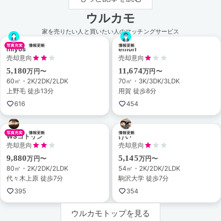
ウルカモ
家を売りたい人と買いたい人のマッチングサービス
miyos
emori
売却意向
売却意向
5,180
11,674
万円〜
万円〜
60㎡・2K/2DK/2LDK
70㎡・3K/3DK/3LDK
上野毛 徒歩13分
用賀 徒歩8分
616
454
WSコトリン
けい
売却意向
売却意向
9,880
5,145
万円〜
万円〜
80㎡・2K/2DK/2LDK
54㎡・2K/2DK/2LDK
代々木上原 徒歩7分
駒沢大学 徒歩7分
395
354
ウルカモトップを見る