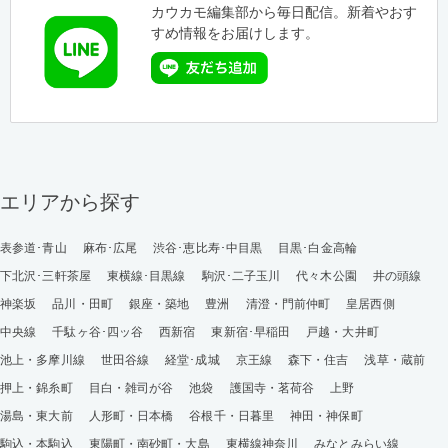
カウカモ編集部から毎日配信。新着やおす
すめ情報をお届けします。
エリアから探す
表参道･青山
麻布･広尾
渋谷･恵比寿･中目黒
目黒･白金高輪
下北沢･三軒茶屋
東横線･目黒線
駒沢･二子玉川
代々木公園
井の頭線
神楽坂
品川・田町
銀座・築地
豊洲
清澄・門前仲町
皇居西側
中央線
千駄ヶ谷･四ッ谷
西新宿
東新宿･早稲田
戸越・大井町
池上・多摩川線
世田谷線
経堂･成城
京王線
森下・住吉
浅草・蔵前
押上・錦糸町
目白・雑司が谷
池袋
護国寺・茗荷谷
上野
湯島・東大前
人形町・日本橋
谷根千・日暮里
神田・神保町
駒込・本駒込
東陽町・南砂町・大島
東横線神奈川
みなとみらい線