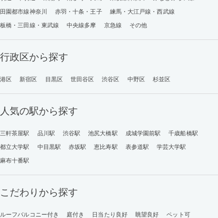
田園都市線神奈川
赤羽・十条・王子
練馬・大江戸線・西武線
板橋・三田線・東武線
中央線多摩
京急線
その他
行政区から探す
港区
新宿区
目黒区
世田谷区
渋谷区
中野区
杉並区
人気の駅から探す
三軒茶屋駅
品川駅
渋谷駅
池尻大橋駅
成城学園前駅
千歳船橋駅
都立大学駅
中目黒駅
赤坂駅
恵比寿駅
表参道駅
学芸大学駅
麻布十番駅
こだわりから探す
ルーフバルコニー付き
庭付き
日当たり良好
眺望良好
ペット可