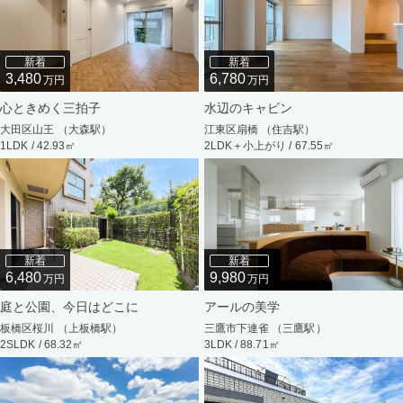
新着
新着
3,480
6,780
万円
万円
心ときめく三拍子
水辺のキャビン
大田区山王 （大森駅）
江東区扇橋 （住吉駅）
1LDK / 42.93㎡
2LDK＋小上がり / 67.55㎡
新着
新着
6,480
9,980
万円
万円
庭と公園、今日はどこに
アールの美学
板橋区桜川 （上板橋駅）
三鷹市下連雀 （三鷹駅）
2SLDK / 68.32㎡
3LDK / 88.71㎡