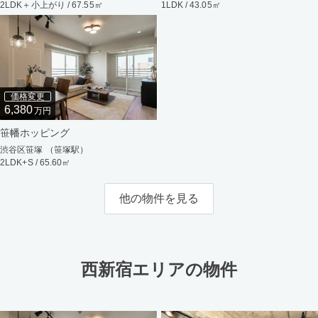
2LDK＋小上がり / 67.55㎡
1LDK / 43.05㎡
価格変更
6,380
万円
笹幡ホッピング
渋谷区笹塚 （笹塚駅）
2LDK+S / 65.60㎡
他の物件を見る
西新宿エリアの物件