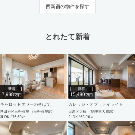
西新宿の物件を探す
とれたて新着
新着
新着
7,998
15,480
万円
万円
キャロットタワーのそばで
カレッジ・オブ・デイライト
世田谷区三軒茶屋 （三軒茶屋駅）
目黒区大橋 （駒場東大前駅）
3LDK / 76.60㎡
2LDK / 63.96㎡