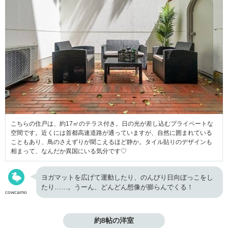
こちらの住戸は、約17㎡のテラス付き。日の光が差し込むプライベートな
空間です。近くには首都高速道路が通っていますが、自然に囲まれている
こともあり、鳥のさえずりが聞こえるほど静か。タイル貼りのデザインも
相まって、なんだか異国にいる気分です♡
ヨガマットを広げて運動したり、のんびり日向ぼっこをし
たり……。うーん、どんどん想像が膨らんでくる！
cowcamo
約8帖の洋室