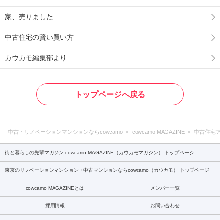
家、売りました
中古住宅の賢い買い方
カウカモ編集部より
トップページへ戻る
中古・リノベーションマンションならcowcamo
cowcamo MAGAZINE
中古住宅
街と暮らしの先輩マガジン cowcamo MAGAZINE（カウカモマガジン） トップページ
東京のリノベーションマンション・中古マンションならcowcamo（カウカモ） トップページ
cowcamo MAGAZINEとは
メンバー一覧
採用情報
お問い合わせ