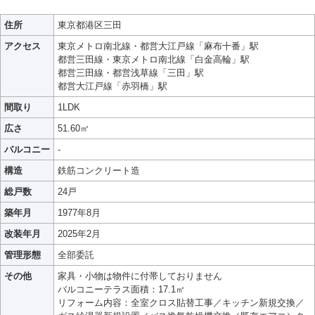
住所
東京都港区三田
アクセス
東京メトロ南北線・都営大江戸線「麻布十番」駅
都営三田線・東京メトロ南北線「白金高輪」駅
都営三田線・都営浅草線「三田」駅
都営大江戸線「赤羽橋」駅
間取り
1LDK
広さ
51.60㎡
バルコニー
-
構造
鉄筋コンクリート造
総戸数
24戸
築年月
1977年8月
改装年月
2025年2月
管理形態
全部委託
その他
家具・小物は物件に付帯しておりません
バルコニーテラス面積：17.1㎡
リフォーム内容：全室クロス貼替工事／キッチン新規交換／