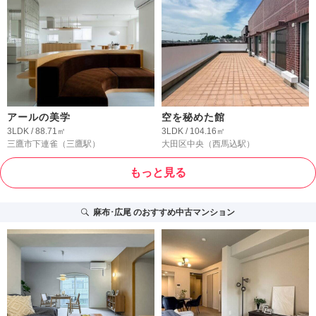
アールの美学
空を秘めた館
3LDK / 88.71㎡
3LDK / 104.16㎡
三鷹市下連雀
（三鷹駅）
大田区中央
（西馬込駅）
もっと見る
麻布･広尾
のおすすめ中古マンション