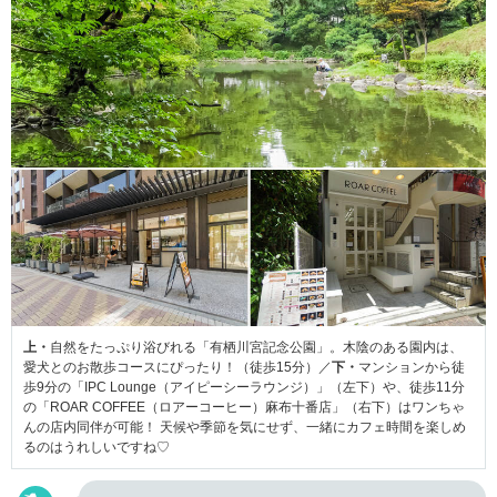
上・
自然をたっぷり浴びれる「有栖川宮記念公園」。木陰のある園内は、
愛犬とのお散歩コースにぴったり！（徒歩15分）／
下・
マンションから徒
歩9分の「IPC Lounge（アイピーシーラウンジ）」（左下）や、徒歩11分
の「ROAR COFFEE（ロアーコーヒー）麻布十番店」（右下）はワンちゃ
んの店内同伴が可能！ 天候や季節を気にせず、一緒にカフェ時間を楽しめ
るのはうれしいですね♡