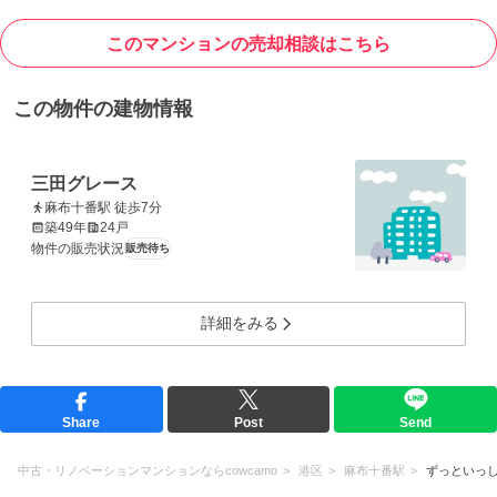
このマンションの売却相談はこちら
この物件の建物情報
三田グレース
麻布十番駅 徒歩7分
築49年
24戸
物件の販売状況
販売待ち
詳細をみる
Share
Post
Send
中古・リノベーションマンションならcowcamo
港区
麻布十番駅
ずっといっ