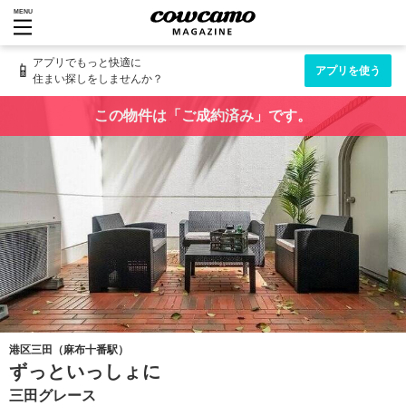
MENU
アプリでもっと快適に
📱
アプリを使う
住まい探しをしませんか？
この物件は「ご成約済み」です。
港区三田（麻布十番駅）
ずっといっしょに
三田グレース