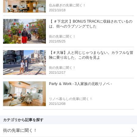
住み継ぎの先輩に聞く！
2021/10/18
【 ＃下北沢 】BONUS TRACKに収録されているの
は、街へのラブソングでした
街の先輩に聞く！
2021/05/25
【＃大塚】人と同じじゃつまらない。カラフルな冒
険に乗り出した、この街を見よ
街の先輩に聞く！
2021/12/17
Party ＆ Work - 3人家族の北欧リノベ -
リノベ暮らしの先輩に聞く！
2021/12/08
カテゴリから記事を探す
街の先輩に聞く！