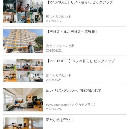
【for SINGLE】リノベ暮らし ピックアップ
家づくりのヒント
2022/06/17
【吉祥寺 × ルネ吉祥寺 × 高野舞】
街とマンションと私
2022/02/21
【for COUPLE】リノベ暮らし ピックアップ
家づくりのヒント
2022/04/24
広いリビングとルーバルに招かれて
cowcamo graph《カウカモグラフ》
2021/09/24
新たな色を帯びて