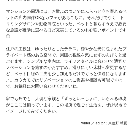
マンションの周辺には、お散歩のついでにふらっと立ち寄れるペ
ットの店内同伴OKなカフェがあちこちに。それだけでなく、ト
リミングサロンや動物病院といった、ペットと暮らすうえで必要
な施設が近隣に選べるほど充実しているのも心強いポイントです
◎
住戸の主役は、ゆったりとしたテラス。穏やかな光に包まれたプ
ライベート感のある空間で、周囲の視線を気にせずのんびりと過
ごせます。シンプルな室内は、ライフスタイルに合わせて適宜リ
ノベーションを施すのがおすすめ。滑りにくい床材へ変更するな
ど、ペット目線の工夫を少し加えるだけでぐっと快適になります
よ。カウカモではリノベーションのご提案や相談も可能ですの
で、お気軽にお問い合わせくださいね。
家でも外でも、大切な家族と「ずっといっしょに」いられる環境
がここには揃っています。この場所で過ごす生活を、ぜひ現地で
イメージしてみてください。
writer ／ editor：耒住野 希夏