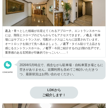
左上・
青々とした植栽が出迎えてくれるアプローチ。エントランスホール
には、階段とスロープのどちらからでもアクセスできます。／
右上・
駐車
場にはサブエントランスが。宅配ボックスはこちらに設置されています。
オートロックを抜けて先へ進みましょう。／
左下・
タイル貼りで上品さを
感じるエントランスホール。／
右下・
今回ご紹介するのは1階の住戸です。
重厚感のある玄関扉が印象的でかっこいい……！
2026年5月時点で、残念ながら駐車場・自転車置き場ともに
空きがありません。近隣利用も含めてご検討いただきつ
cowcamo
つ、最新状況はお問い合わせください。
LDKから

ご紹介します！