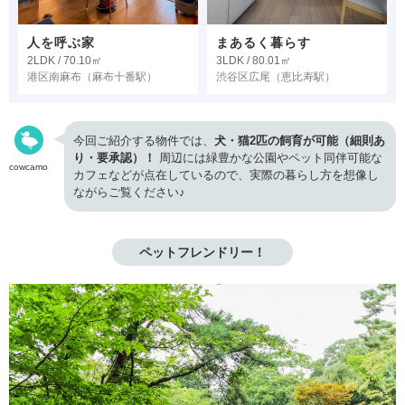
人を呼ぶ家
まあるく暮らす
2LDK / 70.10㎡
3LDK / 80.01㎡
港区南麻布
（麻布十番駅）
渋谷区広尾
（恵比寿駅）
今回ご紹介する物件では、
犬・猫2匹の飼育が可能（細則あ
り・要承認）！
周辺には緑豊かな公園やペット同伴可能な
cowcamo
カフェなどが点在しているので、実際の暮らし方を想像し
ながらご覧ください♪
ペットフレンドリー！