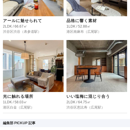
アールに魅せられて
品格に響く素材
2LDK / 66.67㎡
1LDK / 52.88㎡
渋谷区渋谷
（表参道駅）
港区南麻布
（広尾駅）
光に触れる場所
いい塩梅に混じり合う
1LDK / 58.03㎡
2LDK / 64.75㎡
港区白金
（広尾駅）
渋谷区恵比寿
（広尾駅）
編集部 PICKUP 記事