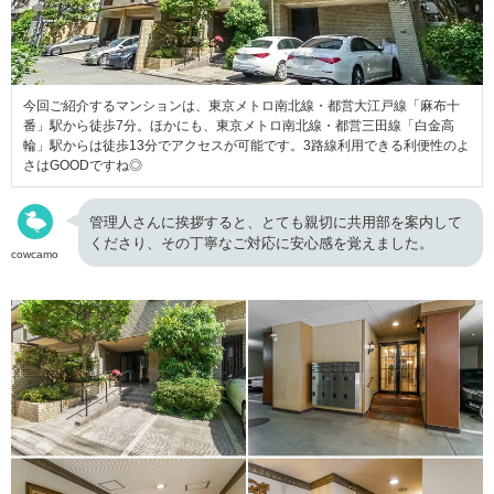
今回ご紹介するマンションは、東京メトロ南北線・都営大江戸線「麻布十
番」駅から徒歩7分。ほかにも、東京メトロ南北線・都営三田線「白金高
輪」駅からは徒歩13分でアクセスが可能です。3路線利用できる利便性のよ
さはGOODですね◎
管理人さんに挨拶すると、とても親切に共用部を案内して
くださり、その丁寧なご対応に安心感を覚えました。
cowcamo