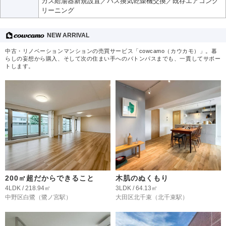
ガス給湯器新規設置／バス換気乾燥機交換／既存エアコンク
リーニング
NEW ARRIVAL
中古・リノベーションマンションの売買サービス「cowcamo（カウカモ）」。暮
らしの妄想から購入、そして次の住まい手へのバトンパスまでも、一貫してサポー
トします。
200㎡超だからできること
木肌のぬくもり
4LDK / 218.94㎡
3LDK / 64.13㎡
中野区白鷺
（鷺ノ宮駅）
大田区北千束
（北千束駅）