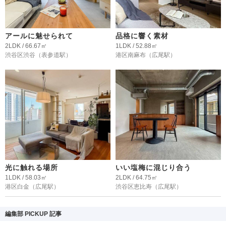
アールに魅せられて
品格に響く素材
2LDK / 66.67㎡
1LDK / 52.88㎡
渋谷区渋谷
（表参道駅）
港区南麻布
（広尾駅）
光に触れる場所
いい塩梅に混じり合う
1LDK / 58.03㎡
2LDK / 64.75㎡
港区白金
（広尾駅）
渋谷区恵比寿
（広尾駅）
編集部 PICKUP 記事