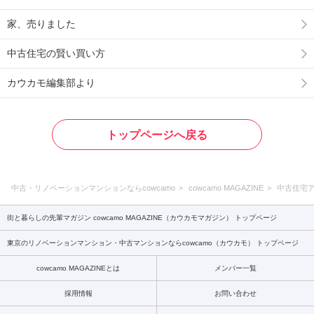
家、売りました
中古住宅の賢い買い方
カウカモ編集部より
トップページへ戻る
中古・リノベーションマンションならcowcamo
cowcamo MAGAZINE
中古住宅
街と暮らしの先輩マガジン cowcamo MAGAZINE（カウカモマガジン） トップページ
東京のリノベーションマンション・中古マンションならcowcamo（カウカモ） トップページ
cowcamo MAGAZINEとは
メンバー一覧
採用情報
お問い合わせ