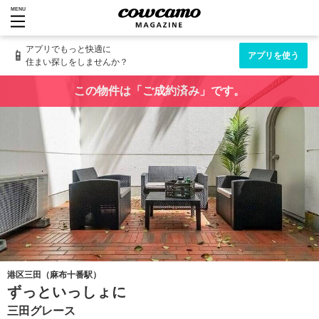
MENU
アプリでもっと快適に
📱
アプリを使う
住まい探しをしませんか？
この物件は「ご成約済み」です。
港区三田（麻布十番駅）
ずっといっしょに
三田グレース