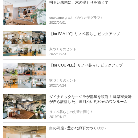
明るい未来に、木の温もりを添えて
cowcamo graph《カウカモグラフ》
2022/04/01
【for FAMILY】リノベ暮らし ピックアップ
家づくりのヒント
2022/03/23
【for COUPLE】リノベ暮らし ピックアップ
家づくりのヒント
2022/04/24
ダイナミックなクジラが部屋を縦断！ 建築家夫婦
が自ら設計した、運河沿い約80㎡のワンルーム
リノベ暮らしの先輩に聞く！
2019/01/17
白の洞窟 - 豊かな廊下のつくり方 -