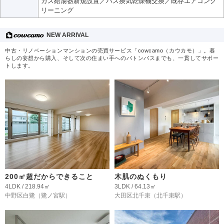
ガス給湯器新規設置／バス換気乾燥機交換／既存エアコンク
リーニング
NEW ARRIVAL
中古・リノベーションマンションの売買サービス「cowcamo（カウカモ）」。暮
らしの妄想から購入、そして次の住まい手へのバトンパスまでも、一貫してサポー
トします。
200㎡超だからできること
木肌のぬくもり
4LDK / 218.94㎡
3LDK / 64.13㎡
中野区白鷺
（鷺ノ宮駅）
大田区北千束
（北千束駅）