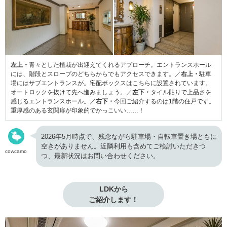
左上・
青々とした植栽が出迎えてくれるアプローチ。エントランスホール
には、階段とスロープのどちらからでもアクセスできます。／
右上・
駐車
場にはサブエントランスが。宅配ボックスはこちらに設置されています。
オートロックを抜けて先へ進みましょう。／
左下・
タイル貼りで上品さを
感じるエントランスホール。／
右下・
今回ご紹介するのは1階の住戸です。
重厚感のある玄関扉が印象的でかっこいい……！
2026年5月時点で、残念ながら駐車場・自転車置き場ともに
空きがありません。近隣利用も含めてご検討いただきつ
cowcamo
つ、最新状況はお問い合わせください。
LDKから

ご紹介します！