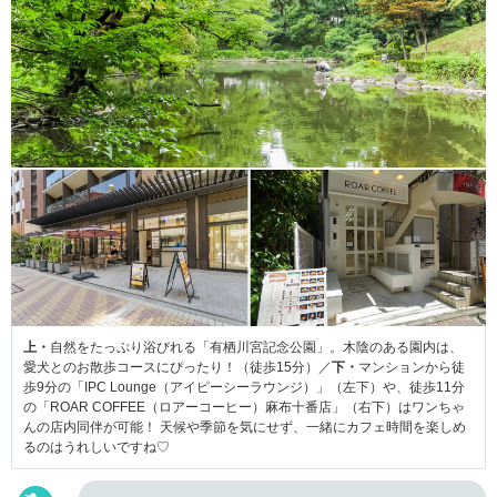
上・
自然をたっぷり浴びれる「有栖川宮記念公園」。木陰のある園内は、
愛犬とのお散歩コースにぴったり！（徒歩15分）／
下・
マンションから徒
歩9分の「IPC Lounge（アイピーシーラウンジ）」（左下）や、徒歩11分
の「ROAR COFFEE（ロアーコーヒー）麻布十番店」（右下）はワンちゃ
んの店内同伴が可能！ 天候や季節を気にせず、一緒にカフェ時間を楽しめ
るのはうれしいですね♡