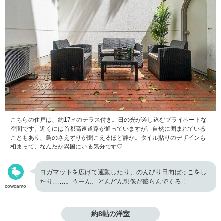
こちらの住戸は、約17㎡のテラス付き。日の光が差し込むプライベートな
空間です。近くには首都高速道路が通っていますが、自然に囲まれている
こともあり、鳥のさえずりが聞こえるほど静か。タイル貼りのデザインも
相まって、なんだか異国にいる気分です♡
ヨガマットを広げて運動したり、のんびり日向ぼっこをし
たり……。うーん、どんどん想像が膨らんでくる！
cowcamo
約8帖の洋室