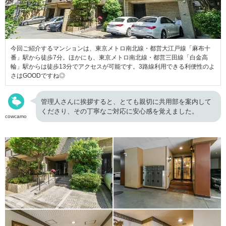
今回ご紹介するマンションは、東京メトロ南北線・都営大江戸線「麻布十
番」駅から徒歩7分。ほかにも、東京メトロ南北線・都営三田線「白金高
輪」駅からは徒歩13分でアクセスが可能です。3路線利用できる利便性のよ
さはGOODですね◎
管理人さんに挨拶すると、とても親切に共用部を案内して
くださり、その丁寧なご対応に安心感を覚えました。
cowcamo