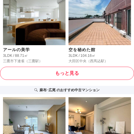
アールの美学
空を秘めた館
3LDK / 88.71㎡
3LDK / 104.16㎡
三鷹市下連雀
（三鷹駅）
大田区中央
（西馬込駅）
もっと見る
麻布･広尾
のおすすめ中古マンション