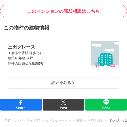
このマンションの売却相談はこちら
この物件の建物情報
三田グレース
麻布十番駅 徒歩7分
築49年
24戸
物件の販売状況
販売待ち
詳細をみる
Share
Post
Send
中古・リノベーションマンションならcowcamo
港区
麻布十番駅
ずっといっ