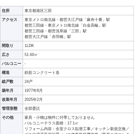
住所
東京都港区三田
アクセス
東京メトロ南北線・都営大江戸線「麻布十番」駅
都営三田線・東京メトロ南北線「白金高輪」駅
都営三田線・都営浅草線「三田」駅
都営大江戸線「赤羽橋」駅
間取り
1LDK
広さ
51.60㎡
バルコニー
-
構造
鉄筋コンクリート造
総戸数
24戸
築年月
1977年8月
改装年月
2025年2月
管理形態
全部委託
その他
家具・小物は物件に付帯しておりません
バルコニーテラス面積：17.1㎡
リフォーム内容：全室クロス貼替工事／キッチン新規交換／