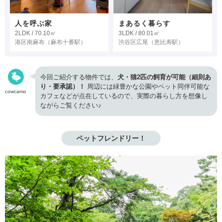
人を呼ぶ家
まあるく暮らす
2LDK / 70.10㎡
3LDK / 80.01㎡
港区南麻布
（麻布十番駅）
渋谷区広尾
（恵比寿駅）
今回ご紹介する物件では、
犬・猫2匹の飼育が可能（細則あ
り・要承認）！
周辺には緑豊かな公園やペット同伴可能な
cowcamo
カフェなどが点在しているので、実際の暮らし方を想像し
ながらご覧ください♪
ペットフレンドリー！