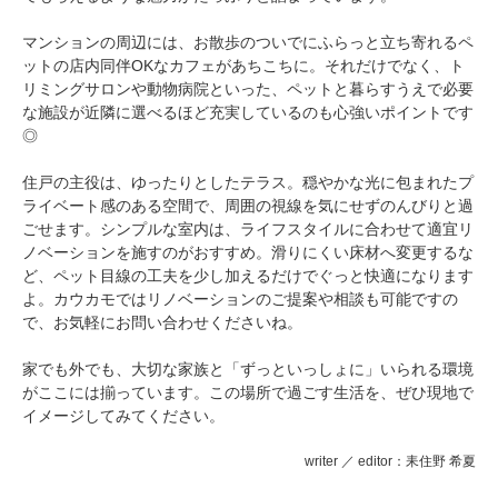
マンションの周辺には、お散歩のついでにふらっと立ち寄れるペ
ットの店内同伴OKなカフェがあちこちに。それだけでなく、ト
リミングサロンや動物病院といった、ペットと暮らすうえで必要
な施設が近隣に選べるほど充実しているのも心強いポイントです
◎
住戸の主役は、ゆったりとしたテラス。穏やかな光に包まれたプ
ライベート感のある空間で、周囲の視線を気にせずのんびりと過
ごせます。シンプルな室内は、ライフスタイルに合わせて適宜リ
ノベーションを施すのがおすすめ。滑りにくい床材へ変更するな
ど、ペット目線の工夫を少し加えるだけでぐっと快適になります
よ。カウカモではリノベーションのご提案や相談も可能ですの
で、お気軽にお問い合わせくださいね。
家でも外でも、大切な家族と「ずっといっしょに」いられる環境
がここには揃っています。この場所で過ごす生活を、ぜひ現地で
イメージしてみてください。
writer ／ editor：耒住野 希夏