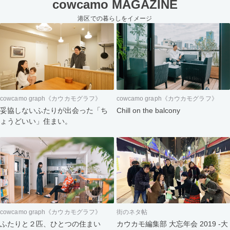
cowcamo MAGAZINE
港区での暮らしをイメージ
cowcamo graph《カウカモグラフ》
cowcamo graph《カウカモグラフ》
妥協しないふたりが出会った「ち
Chill on the balcony
ょうどいい」住まい。
cowcamo graph《カウカモグラフ》
街のネタ帖
ふたりと２匹、ひとつの住まい
カウカモ編集部 大忘年会 2019 -大