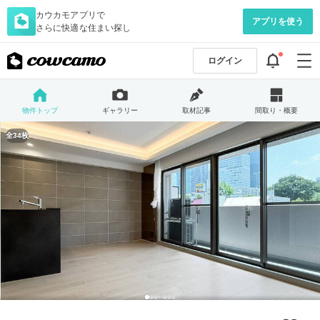
カウカモアプリで
アプリを使う
さらに快適な住まい探し
ログイン
物件トップ
ギャラリー
取材記事
間取り・概要
全34枚