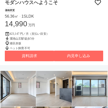
モダンハウスへようこそ
価格変更
56.36㎡
1SLDK
・
14,990
万円
423,147 円／月（支払い目安）
溜池山王駅徒歩5分
港区赤坂
ペット飼育不可
資料請求
内見申し込み