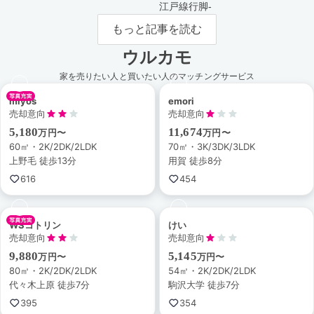
江戸線行脚-
もっと記事を読む
ウルカモ
家を売りたい人と買いたい人のマッチングサービス
miyos
emori
売却意向
売却意向
5,180
11,674
万円〜
万円〜
60㎡・2K/2DK/2LDK
70㎡・3K/3DK/3LDK
上野毛 徒歩13分
用賀 徒歩8分
616
454
WSコトリン
けい
売却意向
売却意向
9,880
5,145
万円〜
万円〜
80㎡・2K/2DK/2LDK
54㎡・2K/2DK/2LDK
代々木上原 徒歩7分
駒沢大学 徒歩7分
395
354