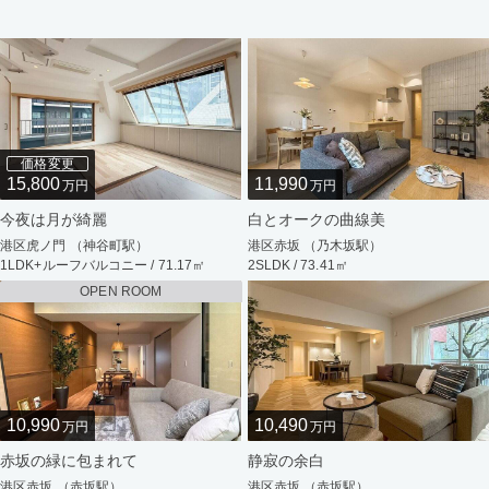
価格変更
15,800
11,990
万円
万円
今夜は月が綺麗
白とオークの曲線美
港区虎ノ門 （神谷町駅）
港区赤坂 （乃木坂駅）
1LDK+ルーフバルコニー / 71.17㎡
2SLDK / 73.41㎡
OPEN ROOM
10,990
10,490
万円
万円
赤坂の緑に包まれて
静寂の余白
港区赤坂 （赤坂駅）
港区赤坂 （赤坂駅）