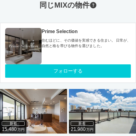
同じMIXの物件
Prime Selection
住むほどに、その価値を実感できる住まい。 日常が、
自然と格を帯びる物件を選びました。
フォローする
新着
新着
15,480
21,980
万円
万円