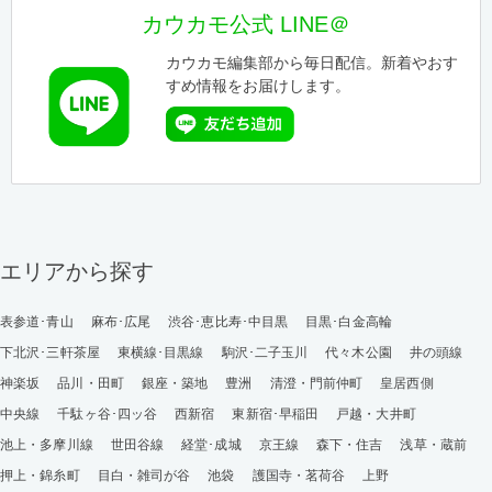
カウカモ公式 LINE＠
カウカモ編集部から毎日配信。新着やおす
すめ情報をお届けします。
エリアから探す
表参道･青山
麻布･広尾
渋谷･恵比寿･中目黒
目黒･白金高輪
下北沢･三軒茶屋
東横線･目黒線
駒沢･二子玉川
代々木公園
井の頭線
神楽坂
品川・田町
銀座・築地
豊洲
清澄・門前仲町
皇居西側
中央線
千駄ヶ谷･四ッ谷
西新宿
東新宿･早稲田
戸越・大井町
池上・多摩川線
世田谷線
経堂･成城
京王線
森下・住吉
浅草・蔵前
押上・錦糸町
目白・雑司が谷
池袋
護国寺・茗荷谷
上野