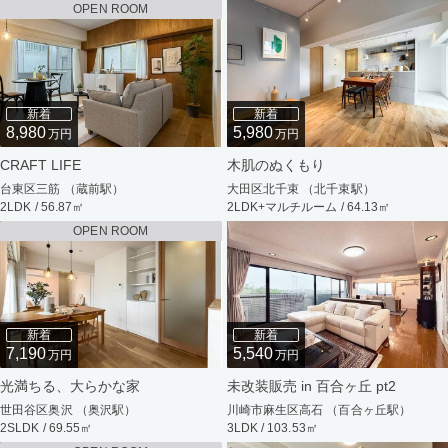
OPEN ROOM
新着
新着
8,980
5,980
万円
万円
CRAFT LIFE
木肌のぬくもり
台東区三筋 （蔵前駅）
大田区北千束 （北千束駅）
2LDK / 56.87㎡
2LDK+マルチルーム / 64.13㎡
OPEN ROOM
新着
新着
7,190
5,540
万円
万円
光満ちる、大らかな家
未改装販売 in 百合ヶ丘 pt2
世田谷区奥沢 （奥沢駅）
川崎市麻生区高石 （百合ヶ丘駅）
2SLDK / 69.55㎡
3LDK / 103.53㎡