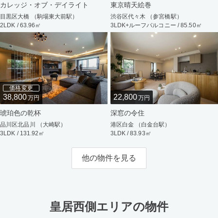
カレッジ・オブ・デイライト
東京晴天絵巻
目黒区大橋 （駒場東大前駅）
渋谷区代々木 （参宮橋駅）
2LDK / 63.96㎡
3LDK+ルーフバルコニー / 85.50㎡
価格変更
38,800
22,800
万円
万円
琥珀色の乾杯
深窓の令住
品川区北品川 （大崎駅）
港区白金 （白金台駅）
3LDK / 131.92㎡
3LDK / 83.93㎡
他の物件を見る
皇居西側エリアの物件