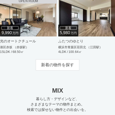
OPEN ROOM
新着
新着
9,990
5,980
万円
万円
光のオートクチュール
ふたつのゆとり
港区赤坂 （赤坂駅）
横浜市青葉区荏田北 （江田駅）
1SLDK / 68.50㎡
4LDK / 100.64㎡
新着の物件を探す
MIX
暮らし方・デザインなど、
さまざまなテーマの物件まとめ。
検索では探せない物件との出会いを。