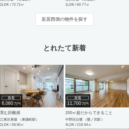
2LDK / 72.72㎡
1LDK / 60.77㎡
皇居西側の物件を探す
とれたて新着
新着
新着
6,080
11,700
万円
万円
育む距離感
200㎡超だからできること
江東区東陽 （東陽町駅）
中野区白鷺 （鷺ノ宮駅）
2LDK / 58.90㎡
4LDK / 218.94㎡