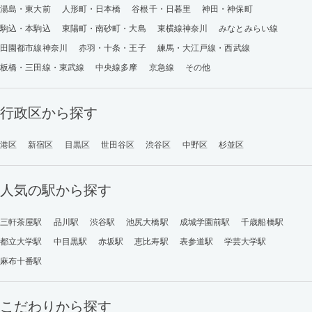
湯島・東大前
人形町・日本橋
谷根千・日暮里
神田・神保町
駒込・本駒込
東陽町・南砂町・大島
東横線神奈川
みなとみらい線
田園都市線神奈川
赤羽・十条・王子
練馬・大江戸線・西武線
板橋・三田線・東武線
中央線多摩
京急線
その他
行政区から探す
港区
新宿区
目黒区
世田谷区
渋谷区
中野区
杉並区
人気の駅から探す
三軒茶屋駅
品川駅
渋谷駅
池尻大橋駅
成城学園前駅
千歳船橋駅
都立大学駅
中目黒駅
赤坂駅
恵比寿駅
表参道駅
学芸大学駅
麻布十番駅
こだわりから探す