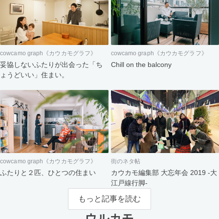
cowcamo graph《カウカモグラフ》
cowcamo graph《カウカモグラフ》
妥協しないふたりが出会った「ち
Chill on the balcony
ょうどいい」住まい。
cowcamo graph《カウカモグラフ》
街のネタ帖
ふたりと２匹、ひとつの住まい
カウカモ編集部 大忘年会 2019 -大
江戸線行脚-
もっと記事を読む
ウルカモ