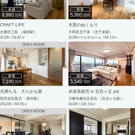
新着
新着
8,980
5,980
万円
万円
CRAFT LIFE
木肌のぬくもり
台東区三筋 （蔵前駅）
大田区北千束 （北千束駅）
2LDK / 56.87㎡
2LDK+マルチルーム / 64.13㎡
OPEN ROOM
新着
新着
7,190
5,540
万円
万円
光満ちる、大らかな家
未改装販売 in 百合ヶ丘 pt2
世田谷区奥沢 （奥沢駅）
川崎市麻生区高石 （百合ヶ丘駅）
2SLDK / 69.55㎡
3LDK / 103.53㎡
OPEN ROOM