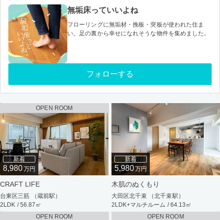
無垢床っていいよね
フローリングに無垢材・挽板・突板が使われた住ま
い。足の裏から幸せになれそうな物件を集めました。
フォローする
OPEN ROOM
新着
新着
8,980
5,980
万円
万円
CRAFT LIFE
木肌のぬくもり
台東区三筋 （蔵前駅）
大田区北千束 （北千束駅）
2LDK / 56.87㎡
2LDK+マルチルーム / 64.13㎡
OPEN ROOM
OPEN ROOM