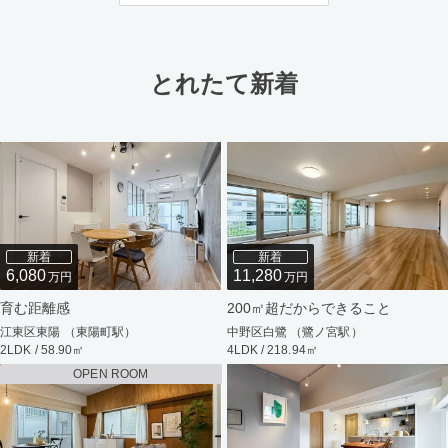
とれたて新着
新着
新着
6,080
11,280
万円
万円
育む距離感
200㎡超だからできること
江東区東陽 （東陽町駅）
中野区白鷺 （鷺ノ宮駅）
2LDK / 58.90㎡
4LDK / 218.94㎡
OPEN ROOM