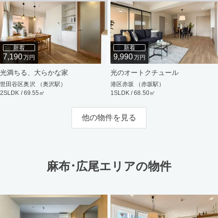
新着
新着
7,190
9,990
万円
万円
光満ちる、大らかな家
光のオートクチュール
世田谷区奥沢 （奥沢駅）
港区赤坂 （赤坂駅）
2SLDK / 69.55㎡
1SLDK / 68.50㎡
他の物件を見る
麻布･広尾エリアの物件