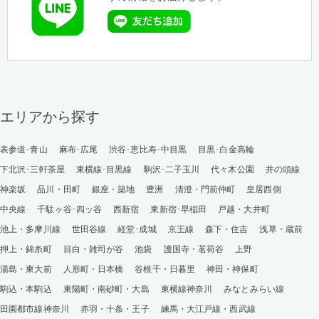
エリアから探す
表参道･青山
麻布･広尾
渋谷･恵比寿･中目黒
目黒･白金高輪
下北沢･三軒茶屋
東横線･目黒線
駒沢･二子玉川
代々木公園
井の頭線
神楽坂
品川・田町
銀座・築地
豊洲
清澄・門前仲町
皇居西側
中央線
千駄ヶ谷･四ッ谷
西新宿
東新宿･早稲田
戸越・大井町
池上・多摩川線
世田谷線
経堂･成城
京王線
森下・住吉
浅草・蔵前
押上・錦糸町
目白・雑司が谷
池袋
護国寺・茗荷谷
上野
湯島・東大前
人形町・日本橋
谷根千・日暮里
神田・神保町
駒込・本駒込
東陽町・南砂町・大島
東横線神奈川
みなとみらい線
田園都市線神奈川
赤羽・十条・王子
練馬・大江戸線・西武線