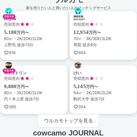
家を売りたい人と買いたい人のマッチングサービス
miyos
emori
売却意向
売却意向
5,180
12,954
万円〜
万円〜
60㎡・2K/2DK/2LDK
70㎡・3K/3DK/3LDK
上野毛 徒歩13分
用賀 徒歩8分
616
454
WSコトリン
けい
売却意向
売却意向
9,880
5,145
万円〜
万円〜
80㎡・2K/2DK/2LDK
54㎡・2K/2DK/2LDK
代々木上原 徒歩7分
駒沢大学 徒歩7分
395
354
ウルカモトップを見る
cowcamo JOURNAL