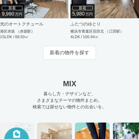
新着
新着
9,990
5,980
万円
万円
光のオートクチュール
ふたつのゆとり
港区赤坂 （赤坂駅）
横浜市青葉区荏田北 （江田駅）
1SLDK / 68.50㎡
4LDK / 100.64㎡
新着の物件を探す
MIX
暮らし方・デザインなど、
さまざまなテーマの物件まとめ。
検索では探せない物件との出会いを。