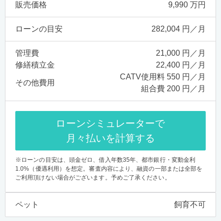
販売価格
9,990 万円
ローンの目安
282,004 円／月
管理費
21,000 円／月
修繕積立金
22,400 円／月
CATV使用料 550 円／月
その他費用
組合費 200 円／月
ローンシミュレーターで
月々払いを計算する
※ローンの目安は、頭金ゼロ、借入年数35年、都市銀行・変動金利
1.0%（優遇利用）を想定。審査内容により、融資の一部または全部を
ご利用頂けない場合がございます。予めご了承ください。
ペット
飼育不可