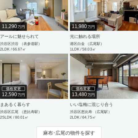
11,290
11,980
万円
万円
アールに魅せられて
光に触れる場所
渋谷区渋谷 （表参道駅）
港区白金 （広尾駅）
2LDK / 66.67㎡
1LDK / 58.03㎡
価格変更
価格変更
12,590
13,480
万円
万円
まあるく暮らす
いい塩梅に混じり合う
渋谷区広尾 （恵比寿駅）
渋谷区恵比寿 （広尾駅）
2SLDK / 80.01㎡
2LDK / 64.75㎡
麻布･広尾の物件を探す