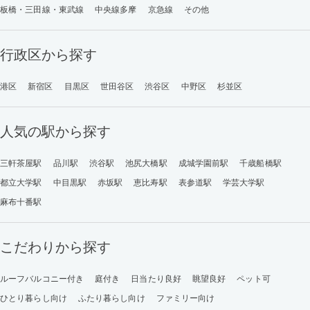
板橋・三田線・東武線
中央線多摩
京急線
その他
行政区から探す
港区
新宿区
目黒区
世田谷区
渋谷区
中野区
杉並区
人気の駅から探す
三軒茶屋駅
品川駅
渋谷駅
池尻大橋駅
成城学園前駅
千歳船橋駅
都立大学駅
中目黒駅
赤坂駅
恵比寿駅
表参道駅
学芸大学駅
麻布十番駅
こだわりから探す
ルーフバルコニー付き
庭付き
日当たり良好
眺望良好
ペット可
ひとり暮らし向け
ふたり暮らし向け
ファミリー向け