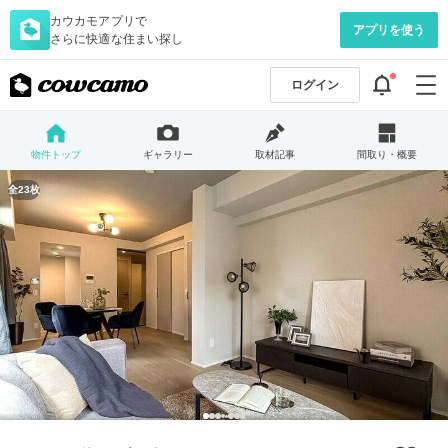
カウカモアプリで
アプリを使う
さらに快適な住まい探し
ログイン
物件トップ
ギャラリー
取材記事
間取り・概要
全23枚