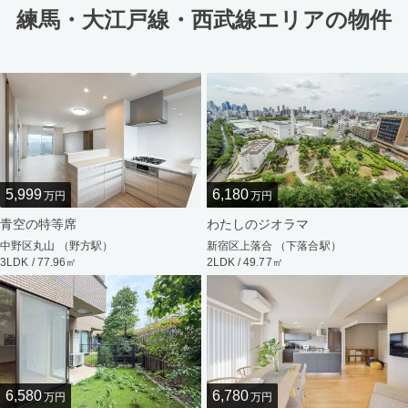
練馬・大江戸線・西武線エリアの物件
5,999
6,180
万円
万円
青空の特等席
わたしのジオラマ
中野区丸山 （野方駅）
新宿区上落合 （下落合駅）
3LDK / 77.96㎡
2LDK / 49.77㎡
6,580
6,780
万円
万円