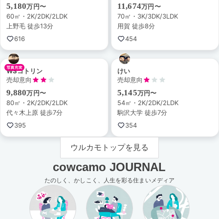
5,180
11,674
万円〜
万円〜
60㎡・2K/2DK/2LDK
70㎡・3K/3DK/3LDK
上野毛 徒歩13分
用賀 徒歩8分
616
454
WSコトリン
けい
売却意向
売却意向
9,880
5,145
万円〜
万円〜
80㎡・2K/2DK/2LDK
54㎡・2K/2DK/2LDK
代々木上原 徒歩7分
駒沢大学 徒歩7分
395
354
ウルカモトップを見る
cowcamo JOURNAL
たのしく、かしこく、人生を彩る住まいメディア