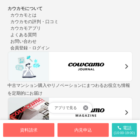
カウカモについて
カウカモとは
カウカモの評判・口コミ
カウカモアプリ
よくある質問
お問い合わせ
会員登録・ログイン
中古マンション購入やリノベーションにまつわるお役立ち情報
を定期的にお届け
アプリで見る
電話
資料請求
内見申込
「街と暮らしの先輩マガジン」をテーマに、自分らしい住まい
(10:00-19:00)
探しをお手伝いするウェブマガジン