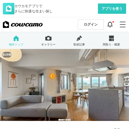
カウカモアプリで
アプリを使う
さらに快適な住まい探し
ログイン
物件トップ
ギャラリー
取材記事
間取り・概要
全28枚