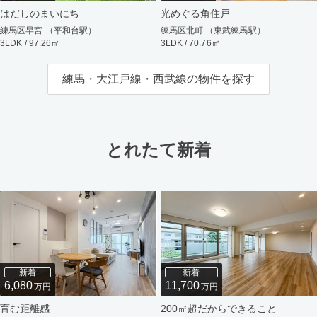
はだしのまいにち
光めぐる角住戸
練馬区早宮 （平和台駅）
練馬区北町 （東武練馬駅）
3LDK / 97.26㎡
3LDK / 70.76㎡
練馬・大江戸線・西武線の物件を探す
とれたて新着
新着
新着
6,080
11,700
万円
万円
育む距離感
200㎡超だからできること