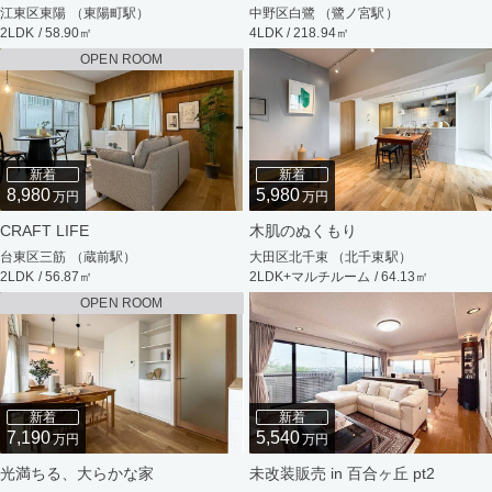
江東区東陽 （東陽町駅）
中野区白鷺 （鷺ノ宮駅）
2LDK / 58.90㎡
4LDK / 218.94㎡
OPEN ROOM
新着
新着
8,980
5,980
万円
万円
CRAFT LIFE
木肌のぬくもり
台東区三筋 （蔵前駅）
大田区北千束 （北千束駅）
2LDK / 56.87㎡
2LDK+マルチルーム / 64.13㎡
OPEN ROOM
新着
新着
7,190
5,540
万円
万円
光満ちる、大らかな家
未改装販売 in 百合ヶ丘 pt2