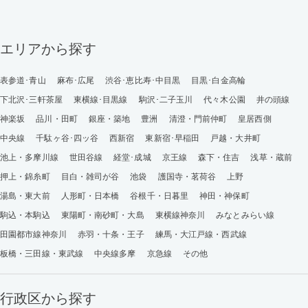
エリアから探す
表参道･青山
麻布･広尾
渋谷･恵比寿･中目黒
目黒･白金高輪
下北沢･三軒茶屋
東横線･目黒線
駒沢･二子玉川
代々木公園
井の頭線
神楽坂
品川・田町
銀座・築地
豊洲
清澄・門前仲町
皇居西側
中央線
千駄ヶ谷･四ッ谷
西新宿
東新宿･早稲田
戸越・大井町
池上・多摩川線
世田谷線
経堂･成城
京王線
森下・住吉
浅草・蔵前
押上・錦糸町
目白・雑司が谷
池袋
護国寺・茗荷谷
上野
湯島・東大前
人形町・日本橋
谷根千・日暮里
神田・神保町
駒込・本駒込
東陽町・南砂町・大島
東横線神奈川
みなとみらい線
田園都市線神奈川
赤羽・十条・王子
練馬・大江戸線・西武線
板橋・三田線・東武線
中央線多摩
京急線
その他
行政区から探す