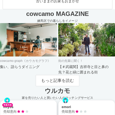
古いままのお家もおまかせ
cowcamo MAGAZINE
練馬区での暮らしをイメージ
cowcamo graph《カウカモグラフ》
街の先輩に聞く！
集い、語らうダイニング
【＃武蔵関】吉祥寺と目と鼻の
先？花と緑に囲まれる街
もっと記事を読む
ウルカモ
家を売りたい人と買いたい人のマッチングサービス
miyos
emori
売却意向
売却意向