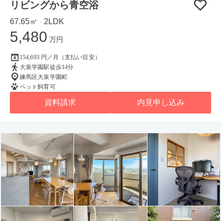
リビングから青空浴
67.65㎡
2LDK
・
5,480
万円
154,693 円／月（支払い目安）
大泉学園駅徒歩14分
練馬区大泉学園町
ペット飼育可
資料請求
内見申し込み