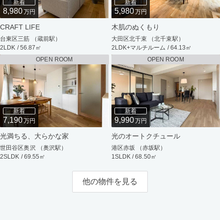
新着
新着
8,980
5,980
万円
万円
CRAFT LIFE
木肌のぬくもり
台東区三筋 （蔵前駅）
大田区北千束 （北千束駅）
2LDK / 56.87㎡
2LDK+マルチルーム / 64.13㎡
OPEN ROOM
OPEN ROOM
新着
新着
7,190
9,990
万円
万円
光満ちる、大らかな家
光のオートクチュール
世田谷区奥沢 （奥沢駅）
港区赤坂 （赤坂駅）
2SLDK / 69.55㎡
1SLDK / 68.50㎡
他の物件を見る