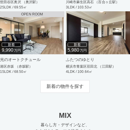
世田谷区奥沢 （奥沢駅）
川崎市麻生区高石 （百合ヶ丘駅）
2SLDK / 69.55㎡
3LDK / 103.53㎡
OPEN ROOM
新着
新着
9,990
5,980
万円
万円
光のオートクチュール
ふたつのゆとり
港区赤坂 （赤坂駅）
横浜市青葉区荏田北 （江田駅）
1SLDK / 68.50㎡
4LDK / 100.64㎡
新着の物件を探す
MIX
暮らし方・デザインなど、