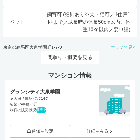
飼育可 (細則あり※犬・猫可／1住戸1
ペット
匹まで／成長時の体長50cm以内、体
重10kg以内／要申請)
東京都練馬区大泉学園町1-7-9
マップで見る
間取り・概要を見る
マンション情報
グランシティ大泉学園
大泉学園駅 徒歩14分
築26年
23戸
物件の販売状況
販売中
通知を設定
詳細をみる