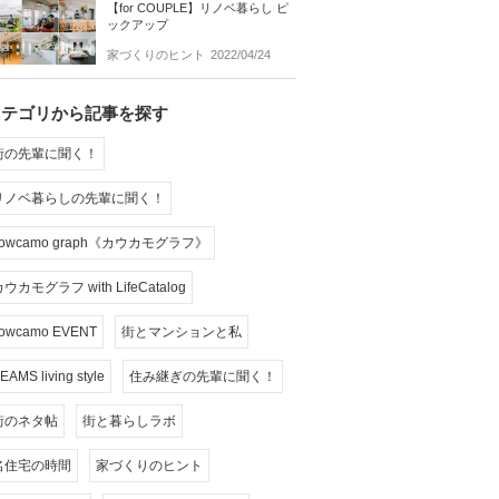
【for COUPLE】リノベ暮らし ピ
ックアップ
家づくりのヒント
2022/04/24
カテゴリから記事を探す
街の先輩に聞く！
リノベ暮らしの先輩に聞く！
cowcamo graph《カウカモグラフ》
ウカモグラフ with LifeCatalog
owcamo EVENT
街とマンションと私
EAMS living style
住み継ぎの先輩に聞く！
街のネタ帖
街と暮らしラボ
名住宅の時間
家づくりのヒント