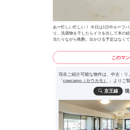
あー忙しい忙しい！ 今日は1日中ルーフ
り。洗濯物を干したらイスを出して本の続
当たりながら晩酌。出かける予定はなくて
このマン
現在ご紹介可能な物件は、中古・リ
「
cowcamo（カウカモ）
」よりご覧
京王線
現