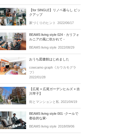
【for SINGLE】リノベ暮らし ピッ
クアップ
家づくりのヒント
2022/06/17
BEAMS living style 024 - カリフォ
ルニアの風に吹かれて -
BEAMS living style
2022/08/29
おうち図書館はじめました
cowcamo graph《カウカモグラ
フ》
2022/01/28
【広尾 × 広尾ガーデンヒルズ × 吉
川琴子】
街とマンションと私
2021/04/19
BEAMS living style 001 -クールで
都会的な家-
BEAMS living style
2018/09/06