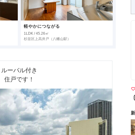
軽やかにつながる
1LDK / 45.26㎡
杉並区上高井戸
（八幡山駅）
ルーバル付き

住戸です！
新