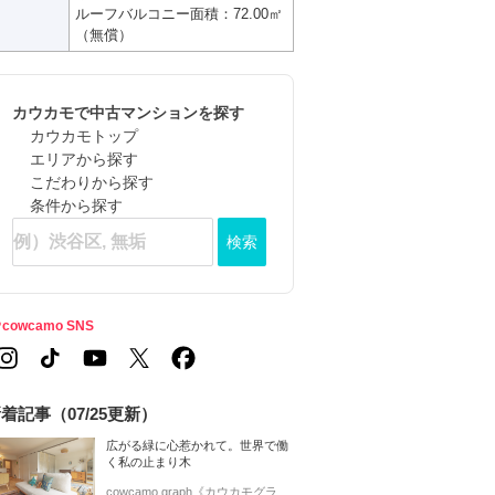
ルーフバルコニー面積：72.00㎡
（無償）
カウカモで中古マンションを探す
カウカモトップ
エリアから探す
こだわりから探す
条件から探す
検索
cowcamo SNS
着記事（07/25更新）
広がる緑に心惹かれて。世界で働
く私の止まり木
cowcamo graph《カウカモグラ