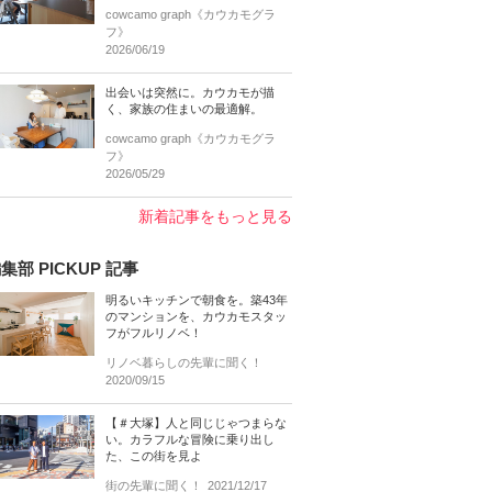
cowcamo graph《カウカモグラ
フ》
2026/06/19
出会いは突然に。カウカモが描
く、家族の住まいの最適解。
cowcamo graph《カウカモグラ
フ》
2026/05/29
新着記事をもっと見る
集部 PICKUP 記事
明るいキッチンで朝食を。築43年
のマンションを、カウカモスタッ
フがフルリノベ！
リノベ暮らしの先輩に聞く！
2020/09/15
【＃大塚】人と同じじゃつまらな
い。カラフルな冒険に乗り出し
た、この街を見よ
街の先輩に聞く！
2021/12/17