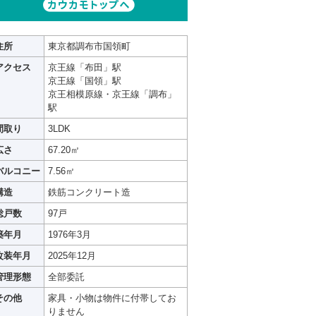
住所
東京都調布市国領町
アクセス
京王線「布田」駅
京王線「国領」駅
京王相模原線・京王線「調布」
駅
間取り
3LDK
広さ
67.20㎡
バルコニー
7.56㎡
構造
鉄筋コンクリート造
総戸数
97戸
築年月
1976年3月
改装年月
2025年12月
管理形態
全部委託
その他
家具・小物は物件に付帯してお
りません