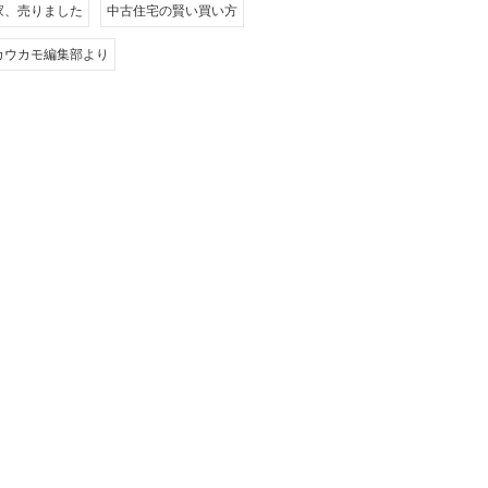
家、売りました
中古住宅の賢い買い方
カウカモ編集部より