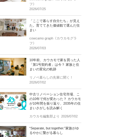
フ》
2026/07/25
「ここで暮らす自分たち」が見え
た。育ててきた価値観で選んだ住
まい
cowcamo graph《カウカモグラ
フ》
2026/07/03
10年前、カウカモで家を買った人
「第1号契約者」は今？ 家族と住
まいの変化の軌跡
リノベ暮らしの先輩に聞く！
2026/07/02
中古リノベーション住宅市場、こ
の10年で何が変わった？ カウカモ
が10年間を振り返り、2035年の住
まいさがしを読み解く
カウカモ編集部より
2026/07/02
“Separate, but together.”家族がゆ
るやかに繋がる暮らし