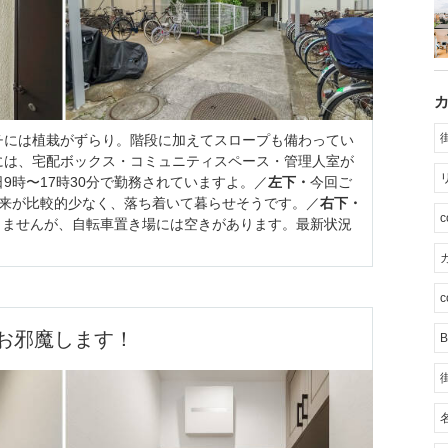
チには植栽がずらり。階段に加えてスロープも備わってい
には、宅配ボックス・コミュニティスペース・管理人室が
9時〜17時30分で勤務されていますよ。／
左下・
今回ご
往来が比較的少なく、落ち着いて暮らせそうです。／
右下・
ありませんが、自転車置き場には空きがあります。最新状況
カ
c
お邪魔します！
B