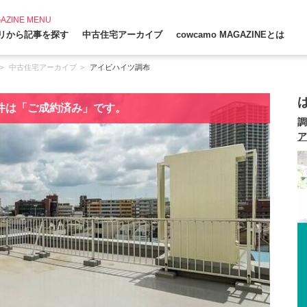
AZINE MENU
リから記事を探す
中古住宅アーカイブ
cowcamo MAGAZINEとは
中古住宅アーカイブ
アイビハイツ調布
件は「ご成約済み」です。
調
ア