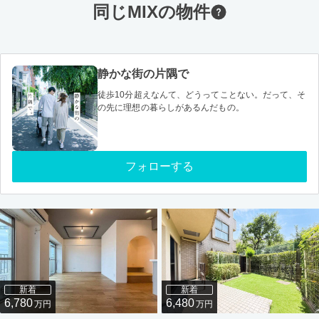
同じMIXの物件
静かな街の片隅で
徒歩10分超えなんて、どうってことない。だって、そ
の先に理想の暮らしがあるんだもの。
フォローする
新着
新着
6,780
6,480
万円
万円