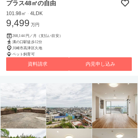
プラス48㎡の自由
101.98㎡
4LDK
・
9,499
万円
268,144 円／月（支払い目安）
溝の口駅徒歩12分
川崎市高津区久地
ペット飼育可
資料請求
内見申し込み