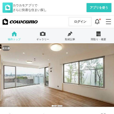
カウカモアプリで
アプリを使う
さらに快適な住まい探し
ログイン
物件トップ
ギャラリー
取材記事
間取り・概要
全31枚