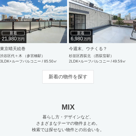
新着
新着
21,980
6,980
万円
万円
東京晴天絵巻
今週末、ウチくる？
渋谷区代々木 （参宮橋駅）
杉並区西荻北 （西荻窪駅）
3LDK+ルーフバルコニー / 85.50㎡
2LDK+ルーフバルコニー / 49.59㎡
新着の物件を探す
MIX
暮らし方・デザインなど、
さまざまなテーマの物件まとめ。
検索では探せない物件との出会いを。