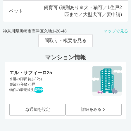
飼育可 (細則あり※犬・猫可／1住戸2
ペット
匹まで／大型犬可／要申請)
神奈川県川崎市高津区久地1-26-48
マップで見る
間取り・概要を見る
マンション情報
エル・サフィーロ25
溝の口駅 徒歩12分
築22年
25戸
物件の販売状況
販売中
通知を設定
詳細をみる