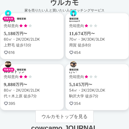
ウルカモ
家を売りたい人と買いたい人のマッチングサービス
miyos
emori
売却意向
売却意向
5,180
11,674
万円〜
万円〜
60㎡・2K/2DK/2LDK
70㎡・3K/3DK/3LDK
上野毛 徒歩13分
用賀 徒歩8分
616
454
WSコトリン
けい
売却意向
売却意向
9,880
5,145
万円〜
万円〜
80㎡・2K/2DK/2LDK
54㎡・2K/2DK/2LDK
代々木上原 徒歩7分
駒沢大学 徒歩7分
395
354
ウルカモトップを見る
cowcamo JOURNAL