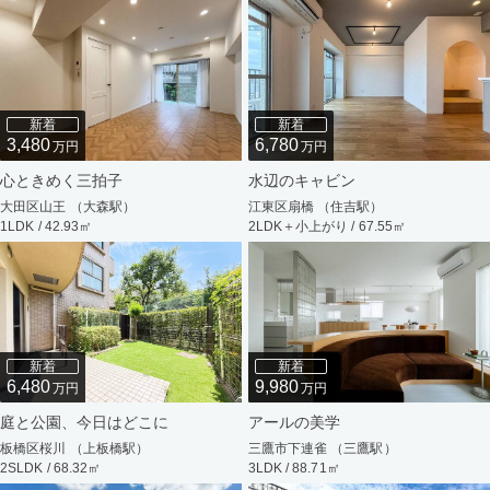
新着
新着
3,480
6,780
万円
万円
心ときめく三拍子
水辺のキャビン
大田区山王 （大森駅）
江東区扇橋 （住吉駅）
1LDK / 42.93㎡
2LDK＋小上がり / 67.55㎡
新着
新着
6,480
9,980
万円
万円
庭と公園、今日はどこに
アールの美学
板橋区桜川 （上板橋駅）
三鷹市下連雀 （三鷹駅）
2SLDK / 68.32㎡
3LDK / 88.71㎡