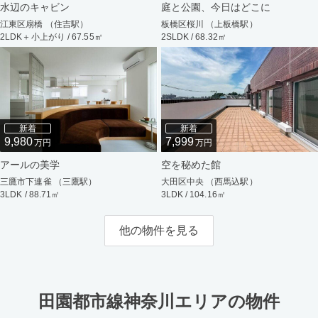
水辺のキャビン
庭と公園、今日はどこに
江東区扇橋 （住吉駅）
板橋区桜川 （上板橋駅）
2LDK＋小上がり / 67.55㎡
2SLDK / 68.32㎡
新着
新着
9,980
7,999
万円
万円
アールの美学
空を秘めた館
三鷹市下連雀 （三鷹駅）
大田区中央 （西馬込駅）
3LDK / 88.71㎡
3LDK / 104.16㎡
他の物件を見る
田園都市線神奈川エリアの物件