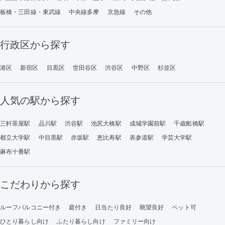
板橋・三田線・東武線
中央線多摩
京急線
その他
行政区から探す
港区
新宿区
目黒区
世田谷区
渋谷区
中野区
杉並区
人気の駅から探す
三軒茶屋駅
品川駅
渋谷駅
池尻大橋駅
成城学園前駅
千歳船橋駅
都立大学駅
中目黒駅
赤坂駅
恵比寿駅
表参道駅
学芸大学駅
麻布十番駅
こだわりから探す
ルーフバルコニー付き
庭付き
日当たり良好
眺望良好
ペット可
ひとり暮らし向け
ふたり暮らし向け
ファミリー向け