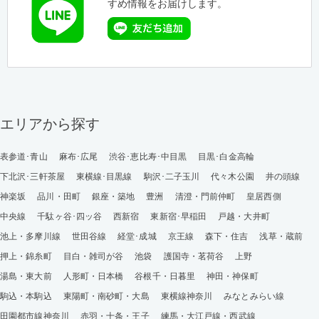
すめ情報をお届けします。
エリアから探す
表参道･青山
麻布･広尾
渋谷･恵比寿･中目黒
目黒･白金高輪
下北沢･三軒茶屋
東横線･目黒線
駒沢･二子玉川
代々木公園
井の頭線
神楽坂
品川・田町
銀座・築地
豊洲
清澄・門前仲町
皇居西側
中央線
千駄ヶ谷･四ッ谷
西新宿
東新宿･早稲田
戸越・大井町
池上・多摩川線
世田谷線
経堂･成城
京王線
森下・住吉
浅草・蔵前
押上・錦糸町
目白・雑司が谷
池袋
護国寺・茗荷谷
上野
湯島・東大前
人形町・日本橋
谷根千・日暮里
神田・神保町
駒込・本駒込
東陽町・南砂町・大島
東横線神奈川
みなとみらい線
田園都市線神奈川
赤羽・十条・王子
練馬・大江戸線・西武線