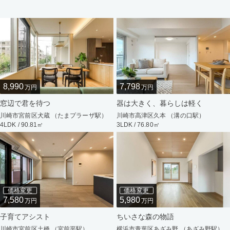
8,990
7,798
万円
万円
窓辺で君を待つ
器は大きく、暮らしは軽く
川崎市宮前区犬蔵 （たまプラーザ駅）
川崎市高津区久本 （溝の口駅）
4LDK / 90.81㎡
3LDK / 76.80㎡
価格変更
価格変更
7,580
5,980
万円
万円
子育てアシスト
ちいさな森の物語
川崎市宮前区土橋 （宮前平駅）
横浜市青葉区あざみ野 （あざみ野駅）