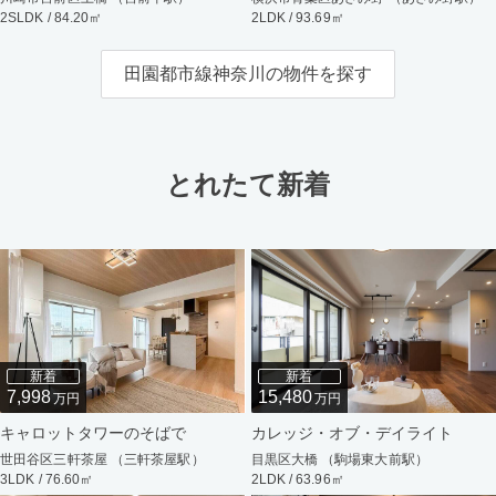
2SLDK / 84.20㎡
2LDK / 93.69㎡
田園都市線神奈川の物件を探す
とれたて新着
新着
新着
7,998
15,480
万円
万円
キャロットタワーのそばで
カレッジ・オブ・デイライト
世田谷区三軒茶屋 （三軒茶屋駅）
目黒区大橋 （駒場東大前駅）
3LDK / 76.60㎡
2LDK / 63.96㎡