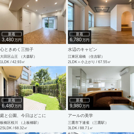
新着
新着
3,480
6,780
万円
万円
心ときめく三拍子
水辺のキャビン
大田区山王 （大森駅）
江東区扇橋 （住吉駅）
1LDK / 42.93㎡
2LDK＋小上がり / 67.55㎡
新着
新着
6,480
9,980
万円
万円
庭と公園、今日はどこに
アールの美学
板橋区桜川 （上板橋駅）
三鷹市下連雀 （三鷹駅）
2SLDK / 68.32㎡
3LDK / 88.71㎡