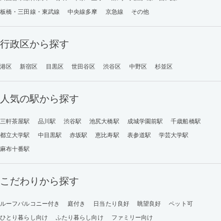
板橋・三田線・東武線
中央線多摩
京急線
その他
行政区から探す
港区
新宿区
目黒区
世田谷区
渋谷区
中野区
杉並区
人気の駅から探す
三軒茶屋駅
品川駅
渋谷駅
池尻大橋駅
成城学園前駅
千歳船橋駅
都立大学駅
中目黒駅
赤坂駅
恵比寿駅
表参道駅
学芸大学駅
麻布十番駅
こだわりから探す
ルーフバルコニー付き
庭付き
日当たり良好
眺望良好
ペット可
ひとり暮らし向け
ふたり暮らし向け
ファミリー向け