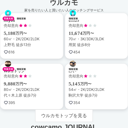
ウルカモ
家を売りたい人と買いたい人のマッチングサービス
miyos
emori
売却意向
売却意向
5,180
11,674
万円〜
万円〜
60㎡・2K/2DK/2LDK
70㎡・3K/3DK/3LDK
上野毛 徒歩13分
用賀 徒歩8分
616
454
WSコトリン
けい
売却意向
売却意向
9,880
5,145
万円〜
万円〜
80㎡・2K/2DK/2LDK
54㎡・2K/2DK/2LDK
代々木上原 徒歩7分
駒沢大学 徒歩7分
395
354
ウルカモトップを見る
cowcamo JOURNAL