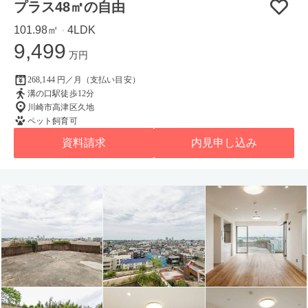
プラス48㎡の自由
101.98㎡
4LDK
・
9,499
万円
268,144 円／月（支払い目安）
溝の口駅徒歩12分
川崎市高津区久地
ペット飼育可
資料請求
内見申し込み