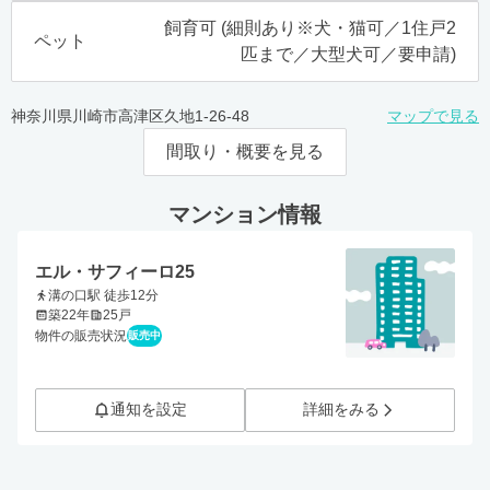
飼育可 (細則あり※犬・猫可／1住戸2
ペット
匹まで／大型犬可／要申請)
神奈川県川崎市高津区久地1-26-48
マップで見る
間取り・概要を見る
マンション情報
エル・サフィーロ25
溝の口駅 徒歩12分
築22年
25戸
物件の販売状況
販売中
通知を設定
詳細をみる