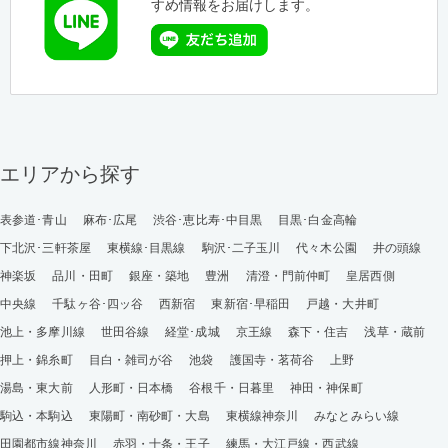
すめ情報をお届けします。
エリアから探す
表参道･青山
麻布･広尾
渋谷･恵比寿･中目黒
目黒･白金高輪
下北沢･三軒茶屋
東横線･目黒線
駒沢･二子玉川
代々木公園
井の頭線
神楽坂
品川・田町
銀座・築地
豊洲
清澄・門前仲町
皇居西側
中央線
千駄ヶ谷･四ッ谷
西新宿
東新宿･早稲田
戸越・大井町
池上・多摩川線
世田谷線
経堂･成城
京王線
森下・住吉
浅草・蔵前
押上・錦糸町
目白・雑司が谷
池袋
護国寺・茗荷谷
上野
湯島・東大前
人形町・日本橋
谷根千・日暮里
神田・神保町
駒込・本駒込
東陽町・南砂町・大島
東横線神奈川
みなとみらい線
田園都市線神奈川
赤羽・十条・王子
練馬・大江戸線・西武線