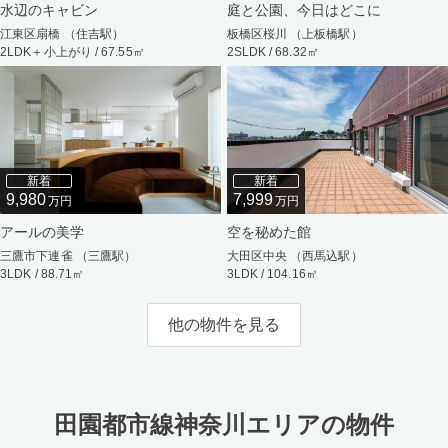
水辺のキャビン
庭と公園、今日はどこに
江東区扇橋 （住吉駅）
板橋区桜川 （上板橋駅）
2LDK＋小上がり / 67.55㎡
2SLDK / 68.32㎡
新着
新着
9,980
7,999
万円
万円
アールの美学
空を秘めた館
三鷹市下連雀 （三鷹駅）
大田区中央 （西馬込駅）
3LDK / 88.71㎡
3LDK / 104.16㎡
他の物件を見る
田園都市線神奈川エリアの物件