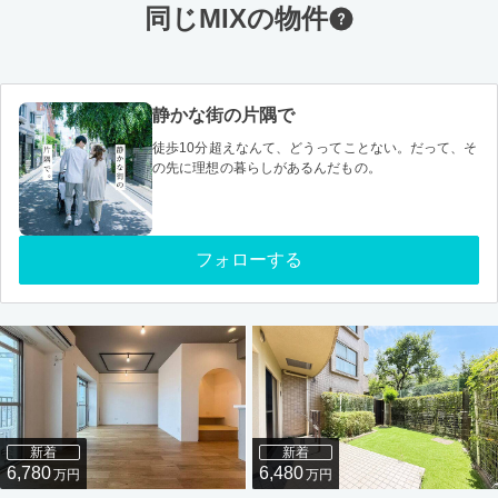
同じMIXの物件
静かな街の片隅で
徒歩10分超えなんて、どうってことない。だって、そ
の先に理想の暮らしがあるんだもの。
フォローする
新着
新着
6,780
6,480
万円
万円