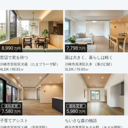
8,990
7,798
万円
万円
窓辺で君を待つ
器は大きく、暮らしは軽く
川崎市宮前区犬蔵 （たまプラーザ駅）
川崎市高津区久本 （溝の口駅）
4LDK / 90.81㎡
3LDK / 76.80㎡
価格変更
価格変更
7,580
5,980
万円
万円
子育てアシスト
ちいさな森の物語
川崎市宮前区土橋 （宮前平駅）
横浜市青葉区あざみ野 （あざみ野駅）