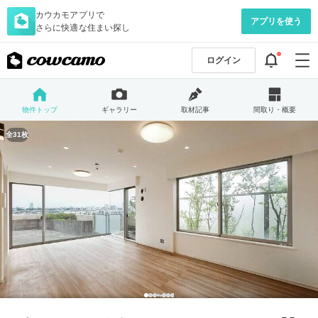
カウカモアプリで
アプリを使う
さらに快適な住まい探し
ログイン
物件トップ
ギャラリー
取材記事
間取り・概要
全31枚