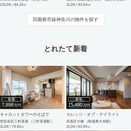
2SLDK / 84.20㎡
2LDK / 93.69㎡
田園都市線神奈川の物件を探す
とれたて新着
新着
新着
7,998
15,480
万円
万円
キャロットタワーのそばで
カレッジ・オブ・デイライト
世田谷区三軒茶屋 （三軒茶屋駅）
目黒区大橋 （駒場東大前駅）
3LDK / 76.60㎡
2LDK / 63.96㎡