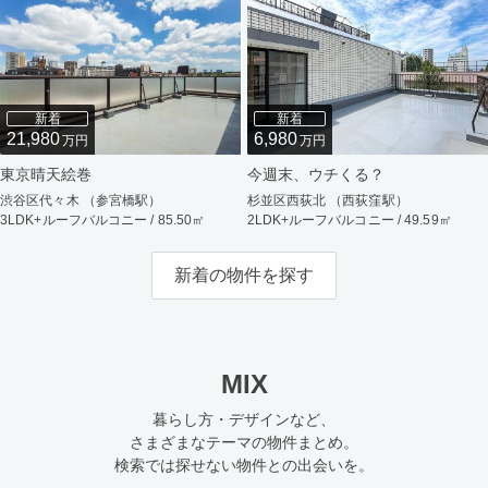
新着
新着
21,980
6,980
万円
万円
東京晴天絵巻
今週末、ウチくる？
渋谷区代々木 （参宮橋駅）
杉並区西荻北 （西荻窪駅）
3LDK+ルーフバルコニー / 85.50㎡
2LDK+ルーフバルコニー / 49.59㎡
新着の物件を探す
MIX
暮らし方・デザインなど、
さまざまなテーマの物件まとめ。
検索では探せない物件との出会いを。