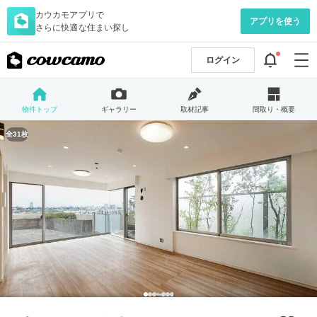
カウカモアプリで
アプリを使う
さらに快適な住まい探し
ログイン
物件トップ
ギャラリー
取材記事
間取り・概要
全31枚