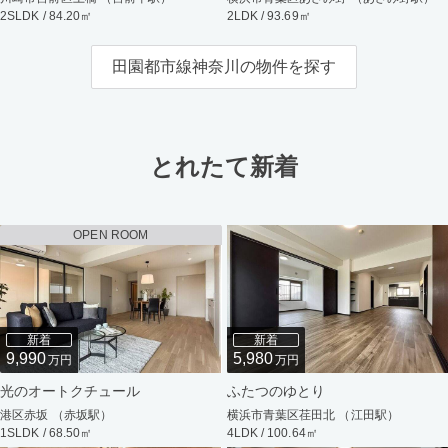
2SLDK / 84.20㎡
2LDK / 93.69㎡
田園都市線神奈川の物件を探す
とれたて新着
OPEN ROOM
新着
新着
9,990
5,980
万円
万円
光のオートクチュール
ふたつのゆとり
港区赤坂 （赤坂駅）
横浜市青葉区荏田北 （江田駅）
1SLDK / 68.50㎡
4LDK / 100.64㎡