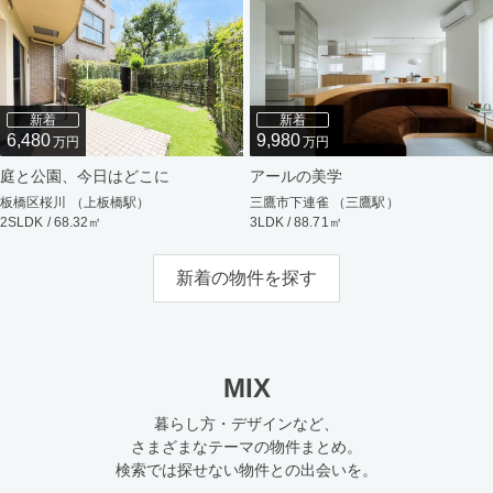
新着
新着
6,480
9,980
万円
万円
庭と公園、今日はどこに
アールの美学
板橋区桜川 （上板橋駅）
三鷹市下連雀 （三鷹駅）
2SLDK / 68.32㎡
3LDK / 88.71㎡
新着の物件を探す
MIX
暮らし方・デザインなど、
さまざまなテーマの物件まとめ。
検索では探せない物件との出会いを。