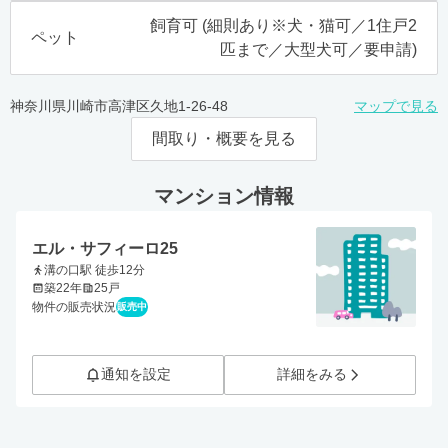
飼育可 (細則あり※犬・猫可／1住戸2
ペット
匹まで／大型犬可／要申請)
神奈川県川崎市高津区久地1-26-48
マップで見る
間取り・概要を見る
マンション情報
エル・サフィーロ25
溝の口駅 徒歩12分
築22年
25戸
物件の販売状況
販売中
通知を設定
詳細をみる