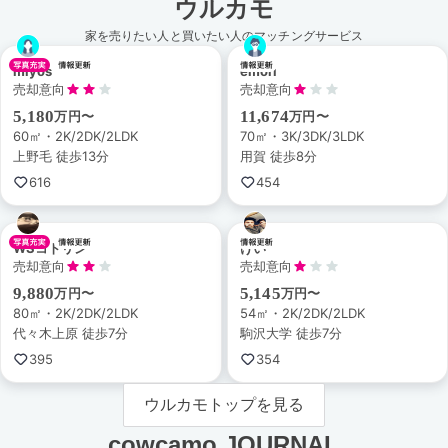
ウルカモ
家を売りたい人と買いたい人のマッチングサービス
miyos
emori
売却意向
売却意向
5,180
11,674
万円〜
万円〜
60㎡・2K/2DK/2LDK
70㎡・3K/3DK/3LDK
上野毛 徒歩13分
用賀 徒歩8分
616
454
WSコトリン
けい
売却意向
売却意向
9,880
5,145
万円〜
万円〜
80㎡・2K/2DK/2LDK
54㎡・2K/2DK/2LDK
代々木上原 徒歩7分
駒沢大学 徒歩7分
395
354
ウルカモトップを見る
cowcamo JOURNAL