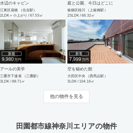
水辺のキャビン
庭と公園、今日はどこに
江東区扇橋 （住吉駅）
板橋区桜川 （上板橋駅）
2LDK＋小上がり / 67.55㎡
2SLDK / 68.32㎡
新着
新着
9,980
7,999
万円
万円
アールの美学
空を秘めた館
三鷹市下連雀 （三鷹駅）
大田区中央 （西馬込駅）
3LDK / 88.71㎡
3LDK / 104.16㎡
他の物件を見る
田園都市線神奈川エリアの物件