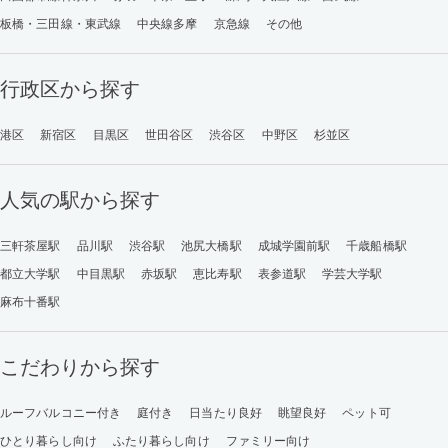
板橋・三田線・東武線
中央線多摩
京急線
その他
行政区から探す
港区
新宿区
目黒区
世田谷区
渋谷区
中野区
杉並区
人気の駅から探す
三軒茶屋駅
品川駅
渋谷駅
池尻大橋駅
成城学園前駅
千歳船橋駅
都立大学駅
中目黒駅
赤坂駅
恵比寿駅
表参道駅
学芸大学駅
麻布十番駅
こだわりから探す
ルーフバルコニー付き
庭付き
日当たり良好
眺望良好
ペット可
ひとり暮らし向け
ふたり暮らし向け
ファミリー向け