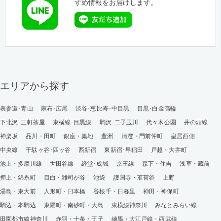
すめ情報をお届けします。
エリアから探す
表参道･青山
麻布･広尾
渋谷･恵比寿･中目黒
目黒･白金高輪
下北沢･三軒茶屋
東横線･目黒線
駒沢･二子玉川
代々木公園
井の頭線
神楽坂
品川・田町
銀座・築地
豊洲
清澄・門前仲町
皇居西側
中央線
千駄ヶ谷･四ッ谷
西新宿
東新宿･早稲田
戸越・大井町
池上・多摩川線
世田谷線
経堂･成城
京王線
森下・住吉
浅草・蔵前
押上・錦糸町
目白・雑司が谷
池袋
護国寺・茗荷谷
上野
湯島・東大前
人形町・日本橋
谷根千・日暮里
神田・神保町
駒込・本駒込
東陽町・南砂町・大島
東横線神奈川
みなとみらい線
田園都市線神奈川
赤羽・十条・王子
練馬・大江戸線・西武線