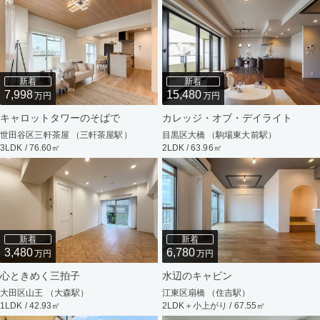
新着
新着
7,998
15,480
万円
万円
キャロットタワーのそばで
カレッジ・オブ・デイライト
世田谷区三軒茶屋 （三軒茶屋駅）
目黒区大橋 （駒場東大前駅）
3LDK / 76.60㎡
2LDK / 63.96㎡
新着
新着
3,480
6,780
万円
万円
心ときめく三拍子
水辺のキャビン
大田区山王 （大森駅）
江東区扇橋 （住吉駅）
1LDK / 42.93㎡
2LDK＋小上がり / 67.55㎡