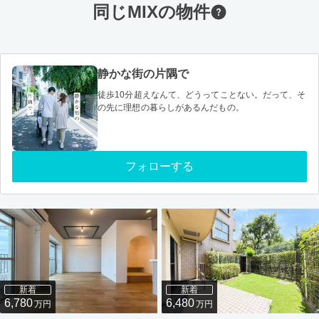
同じMIXの物件
静かな街の片隅で
徒歩10分超えなんて、どうってことない。だって、そ
の先に理想の暮らしがあるんだもの。
フォローする
新着
新着
6,780
6,480
万円
万円