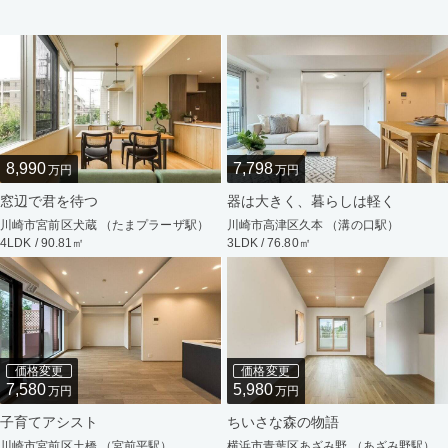
8,990
7,798
万円
万円
窓辺で君を待つ
器は大きく、暮らしは軽く
川崎市宮前区犬蔵 （たまプラーザ駅）
川崎市高津区久本 （溝の口駅）
4LDK / 90.81㎡
3LDK / 76.80㎡
価格変更
価格変更
7,580
5,980
万円
万円
子育てアシスト
ちいさな森の物語
川崎市宮前区土橋 （宮前平駅）
横浜市青葉区あざみ野 （あざみ野駅）