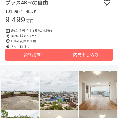
プラス48㎡の自由
101.98㎡
4LDK
・
9,499
万円
268,144 円／月（支払い目安）
溝の口駅徒歩12分
川崎市高津区久地
ペット飼育可
資料請求
内見申し込み