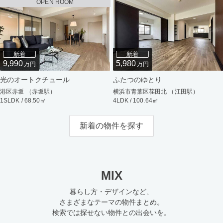
OPEN ROOM
新着
新着
9,990
5,980
万円
万円
光のオートクチュール
ふたつのゆとり
港区赤坂 （赤坂駅）
横浜市青葉区荏田北 （江田駅）
1SLDK / 68.50㎡
4LDK / 100.64㎡
新着の物件を探す
MIX
暮らし方・デザインなど、
さまざまなテーマの物件まとめ。
検索では探せない物件との出会いを。