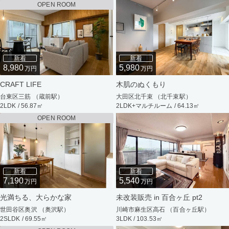
OPEN ROOM
新着
新着
8,980
5,980
万円
万円
CRAFT LIFE
木肌のぬくもり
台東区三筋 （蔵前駅）
大田区北千束 （北千束駅）
2LDK / 56.87㎡
2LDK+マルチルーム / 64.13㎡
OPEN ROOM
新着
新着
7,190
5,540
万円
万円
光満ちる、大らかな家
未改装販売 in 百合ヶ丘 pt2
世田谷区奥沢 （奥沢駅）
川崎市麻生区高石 （百合ヶ丘駅）
2SLDK / 69.55㎡
3LDK / 103.53㎡