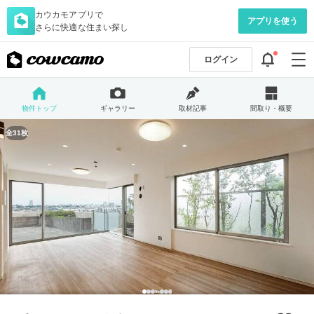
カウカモアプリで
アプリを使う
さらに快適な住まい探し
ログイン
物件トップ
ギャラリー
取材記事
間取り・概要
全31枚