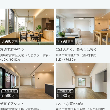
8,990
7,798
万円
万円
窓辺で君を待つ
器は大きく、暮らしは軽く
川崎市宮前区犬蔵 （たまプラーザ駅）
川崎市高津区久本 （溝の口駅）
4LDK / 90.81㎡
3LDK / 76.80㎡
価格変更
価格変更
7,580
5,980
万円
万円
子育てアシスト
ちいさな森の物語
川崎市宮前区土橋 （宮前平駅）
横浜市青葉区あざみ野 （あざみ野駅）