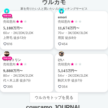
ウルカモ
家を売りたい人と買いたい人のマッチングサービス
miyos
emori
売却意向
売却意向
5,180
11,674
万円〜
万円〜
60㎡・2K/2DK/2LDK
70㎡・3K/3DK/3LDK
上野毛 徒歩13分
用賀 徒歩8分
616
454
WSコトリン
けい
売却意向
売却意向
9,880
5,145
万円〜
万円〜
80㎡・2K/2DK/2LDK
54㎡・2K/2DK/2LDK
代々木上原 徒歩7分
駒沢大学 徒歩7分
395
354
ウルカモトップを見る
cowcamo JOURNAL