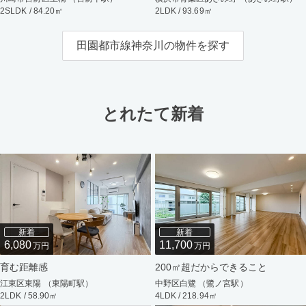
2SLDK / 84.20㎡
2LDK / 93.69㎡
田園都市線神奈川の物件を探す
とれたて新着
新着
新着
6,080
11,700
万円
万円
育む距離感
200㎡超だからできること
江東区東陽 （東陽町駅）
中野区白鷺 （鷺ノ宮駅）
2LDK / 58.90㎡
4LDK / 218.94㎡