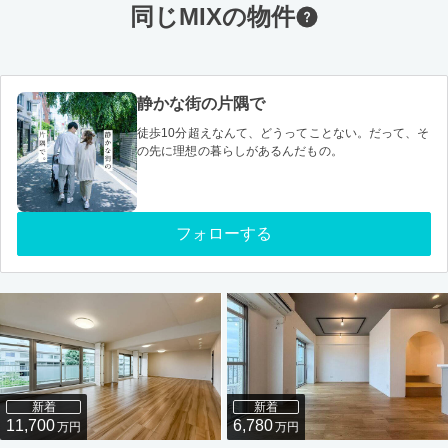
同じMIXの物件
静かな街の片隅で
徒歩10分超えなんて、どうってことない。だって、そ
の先に理想の暮らしがあるんだもの。
フォローする
新着
新着
11,700
6,780
万円
万円