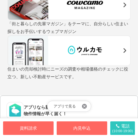
「街と暮らしの先輩マガジン」をテーマに、自分らしい住まい
探しをお手伝いするウェブマガジン
住まいの売却検討時にニーズの調査や相場価格のチェックに役
立つ、新しい不動産サービスです。
アプリで見る
アプリなら新着の
物件情報が早く届く！
電話
アプリをダウンロードする
資料請求
内見申込
(10:00-19:00)