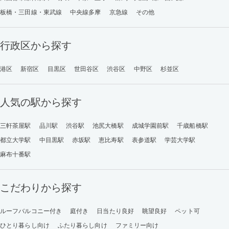
板橋・三田線・東武線
中央線多摩
京急線
その他
行政区から探す
港区
新宿区
目黒区
世田谷区
渋谷区
中野区
杉並区
人気の駅から探す
三軒茶屋駅
品川駅
渋谷駅
池尻大橋駅
成城学園前駅
千歳船橋駅
都立大学駅
中目黒駅
赤坂駅
恵比寿駅
表参道駅
学芸大学駅
麻布十番駅
こだわりから探す
ルーフバルコニー付き
庭付き
日当たり良好
眺望良好
ペット可
ひとり暮らし向け
ふたり暮らし向け
ファミリー向け