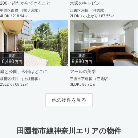
200㎡超だからできること
水辺のキャビン
中野区白鷺 （鷺ノ宮駅）
江東区扇橋 （住吉駅）
4LDK / 218.94㎡
2LDK＋小上がり / 67.55㎡
新着
新着
6,480
9,980
万円
万円
庭と公園、今日はどこに
アールの美学
板橋区桜川 （上板橋駅）
三鷹市下連雀 （三鷹駅）
2SLDK / 68.32㎡
3LDK / 88.71㎡
他の物件を見る
田園都市線神奈川エリアの物件