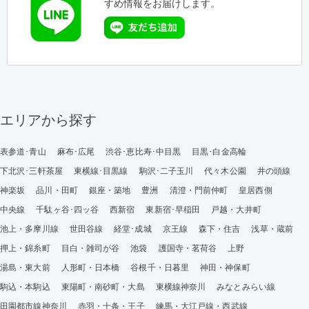
すめ情報をお届けします。
エリアから探す
表参道･青山
麻布･広尾
渋谷･恵比寿･中目黒
目黒･白金高輪
下北沢･三軒茶屋
東横線･目黒線
駒沢･二子玉川
代々木公園
井の頭線
神楽坂
品川・田町
銀座・築地
豊洲
清澄・門前仲町
皇居西側
中央線
千駄ヶ谷･四ッ谷
西新宿
東新宿･早稲田
戸越・大井町
池上・多摩川線
世田谷線
経堂･成城
京王線
森下・住吉
浅草・蔵前
押上・錦糸町
目白・雑司が谷
池袋
護国寺・茗荷谷
上野
湯島・東大前
人形町・日本橋
谷根千・日暮里
神田・神保町
駒込・本駒込
東陽町・南砂町・大島
東横線神奈川
みなとみらい線
田園都市線神奈川
赤羽・十条・王子
練馬・大江戸線・西武線