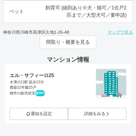
飼育可 (細則あり※犬・猫可／1住戸2
ペット
匹まで／大型犬可／要申請)
神奈川県川崎市高津区久地1-26-48
マップで見る
間取り・概要を見る
マンション情報
エル・サフィーロ25
溝の口駅 徒歩12分
築22年
25戸
物件の販売状況
販売中
通知を設定
詳細をみる