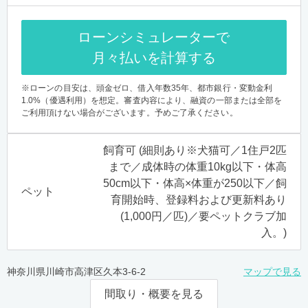
ローンシミュレーターで
月々払いを計算する
※ローンの目安は、頭金ゼロ、借入年数35年、都市銀行・変動金利
1.0%（優遇利用）を想定。審査内容により、融資の一部または全部を
ご利用頂けない場合がございます。予めご了承ください。
飼育可 (細則あり※犬猫可／1住戸2匹
まで／成体時の体重10kg以下・体高
50cm以下・体高×体重が250以下／飼
ペット
育開始時、登録料および更新料あり
(1,000円／匹)／要ペットクラブ加
入。)
神奈川県川崎市高津区久本3-6-2
マップで見る
間取り・概要を見る