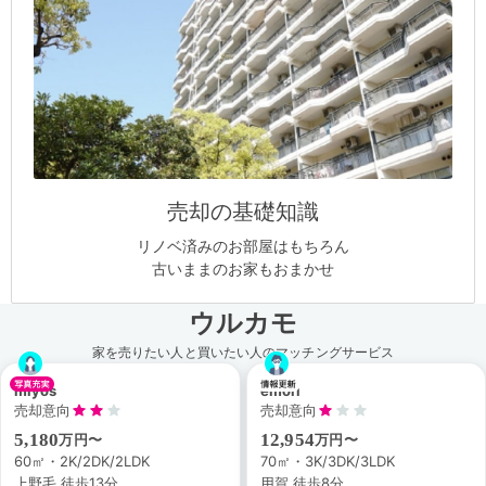
売却の基礎知識
リノベ済みのお部屋はもちろん
古いままのお家もおまかせ
ウルカモ
家を売りたい人と買いたい人のマッチングサービス
miyos
emori
売却意向
売却意向
5,180
12,954
万円〜
万円〜
60㎡・2K/2DK/2LDK
70㎡・3K/3DK/3LDK
上野毛 徒歩13分
用賀 徒歩8分