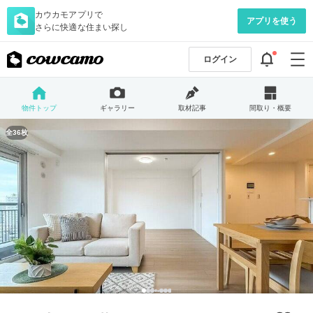
カウカモアプリで
アプリを使う
さらに快適な住まい探し
ログイン
物件トップ
ギャラリー
取材記事
間取り・概要
全36枚