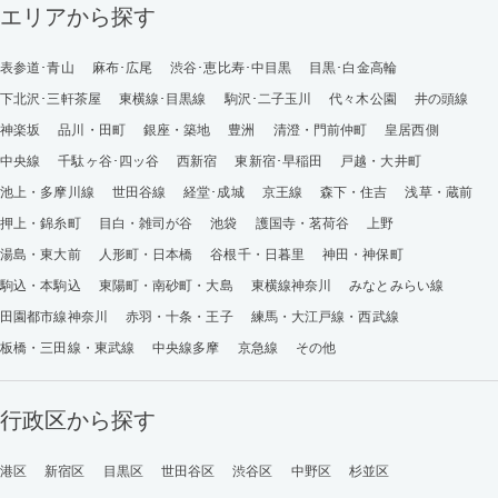
エリアから探す
表参道･青山
麻布･広尾
渋谷･恵比寿･中目黒
目黒･白金高輪
下北沢･三軒茶屋
東横線･目黒線
駒沢･二子玉川
代々木公園
井の頭線
神楽坂
品川・田町
銀座・築地
豊洲
清澄・門前仲町
皇居西側
中央線
千駄ヶ谷･四ッ谷
西新宿
東新宿･早稲田
戸越・大井町
池上・多摩川線
世田谷線
経堂･成城
京王線
森下・住吉
浅草・蔵前
押上・錦糸町
目白・雑司が谷
池袋
護国寺・茗荷谷
上野
湯島・東大前
人形町・日本橋
谷根千・日暮里
神田・神保町
駒込・本駒込
東陽町・南砂町・大島
東横線神奈川
みなとみらい線
田園都市線神奈川
赤羽・十条・王子
練馬・大江戸線・西武線
板橋・三田線・東武線
中央線多摩
京急線
その他
行政区から探す
港区
新宿区
目黒区
世田谷区
渋谷区
中野区
杉並区