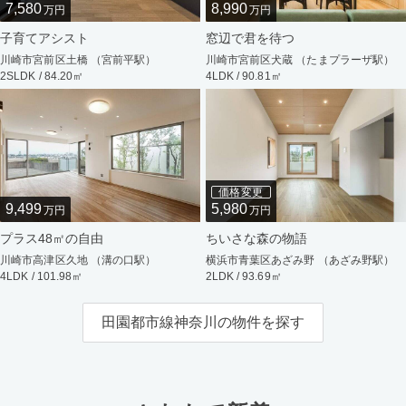
7,580
8,990
万円
万円
子育てアシスト
窓辺で君を待つ
川崎市宮前区土橋 （宮前平駅）
川崎市宮前区犬蔵 （たまプラーザ駅）
2SLDK / 84.20㎡
4LDK / 90.81㎡
価格変更
9,499
5,980
万円
万円
プラス48㎡の自由
ちいさな森の物語
川崎市高津区久地 （溝の口駅）
横浜市青葉区あざみ野 （あざみ野駅）
4LDK / 101.98㎡
2LDK / 93.69㎡
田園都市線神奈川の物件を探す