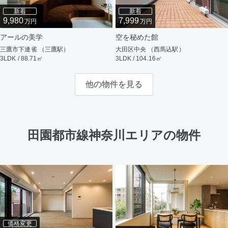
新着
新着
9,980
7,999
万円
万円
アールの美学
空を秘めた館
三鷹市下連雀 （三鷹駅）
大田区中央 （西馬込駅）
3LDK / 88.71㎡
3LDK / 104.16㎡
他の物件を見る
田園都市線神奈川エリアの物件
価格変更