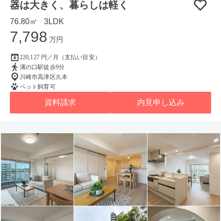
器は大きく、暮らしは軽く
76.80㎡
3LDK
・
7,798
万円
220,127 円／月（支払い目安）
溝の口駅徒歩9分
川崎市高津区久本
ペット飼育可
資料請求
内見申し込み