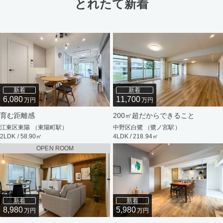
とれたて新着
新着
新着
6,080
11,700
万円
万円
育む距離感
200㎡超だからできること
江東区東陽 （東陽町駅）
中野区白鷺 （鷺ノ宮駅）
2LDK / 58.90㎡
4LDK / 218.94㎡
OPEN ROOM
新着
新着
8,980
5,980
万円
万円