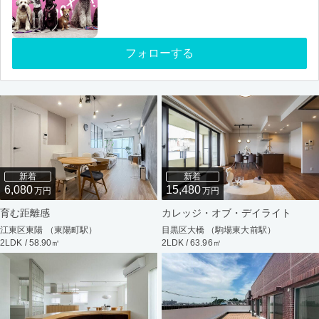
フォローする
新着
新着
6,080
15,480
万円
万円
育む距離感
カレッジ・オブ・デイライト
江東区東陽 （東陽町駅）
目黒区大橋 （駒場東大前駅）
2LDK / 58.90㎡
2LDK / 63.96㎡