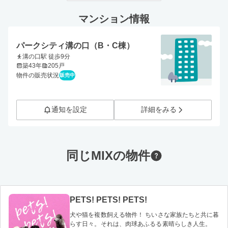
マンション情報
パークシティ溝の口（B・C棟）
溝の口駅 徒歩9分
築43年
205戸
物件の販売状況
販売中
通知を設定
詳細をみる
同じMIXの物件
PETS! PETS! PETS!
犬や猫を複数飼える物件！ ちいさな家族たちと共に暮
らす日々。それは、肉球あふるる素晴らしき人生。