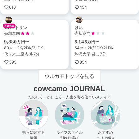
616
454
WSコトリン
けい
売却意向
売却意向
9,880
5,145
万円〜
万円〜
80㎡・2K/2DK/2LDK
54㎡・2K/2DK/2LDK
代々木上原 徒歩7分
駒沢大学 徒歩7分
395
354
ウルカモトップを見る
cowcamo JOURNAL
たのしく、かしこく、人生を彩る住まいメディア
購入に関する
ライフスタイル
おすすめ
情報
別物件選び
エリア紹介