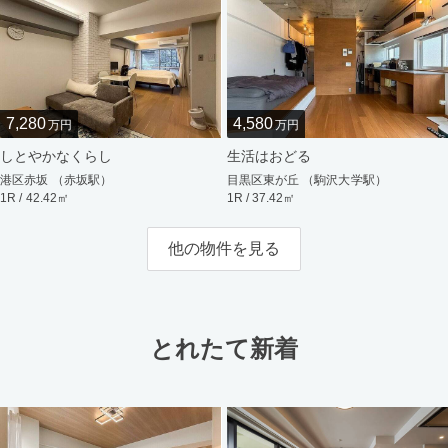
7,280
4,580
万円
万円
しとやかなくらし
生活はおどる
港区赤坂 （赤坂駅）
目黒区東が丘 （駒沢大学駅）
1R / 42.42㎡
1R / 37.42㎡
他の物件を見る
とれたて新着