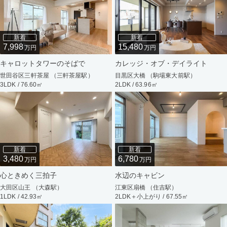
新着
新着
7,998
15,480
万円
万円
キャロットタワーのそばで
カレッジ・オブ・デイライト
世田谷区三軒茶屋 （三軒茶屋駅）
目黒区大橋 （駒場東大前駅）
3LDK / 76.60㎡
2LDK / 63.96㎡
新着
新着
3,480
6,780
万円
万円
心ときめく三拍子
水辺のキャビン
大田区山王 （大森駅）
江東区扇橋 （住吉駅）
1LDK / 42.93㎡
2LDK＋小上がり / 67.55㎡