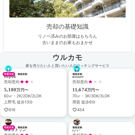
売却の基礎知識
リノベ済みのお部屋はもちろん
古いままのお家もおまかせ
ウルカモ
家を売りたい人と買いたい人のマッチングサービス
miyos
emori
売却意向
売却意向
5,180
11,674
万円〜
万円〜
60㎡・2K/2DK/2LDK
70㎡・3K/3DK/3LDK
上野毛 徒歩13分
用賀 徒歩8分
616
454
WSコトリン
けい
売却意向
売却意向