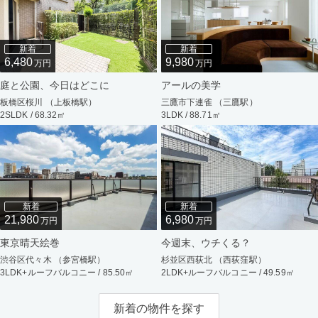
新着
新着
6,480
9,980
万円
万円
庭と公園、今日はどこに
アールの美学
板橋区桜川 （上板橋駅）
三鷹市下連雀 （三鷹駅）
2SLDK / 68.32㎡
3LDK / 88.71㎡
新着
新着
21,980
6,980
万円
万円
東京晴天絵巻
今週末、ウチくる？
渋谷区代々木 （参宮橋駅）
杉並区西荻北 （西荻窪駅）
3LDK+ルーフバルコニー / 85.50㎡
2LDK+ルーフバルコニー / 49.59㎡
新着の物件を探す