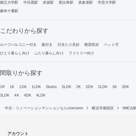
都立大学駅
中目黒駅
赤坂駅
恵比寿駅
表参道駅
学芸大学駅
麻布十番駅
こだわりから探す
ルーフバルコニー付き
庭付き
日当たり良好
眺望良好
ペット可
ひとり暮らし向け
ふたり暮らし向け
ファミリー向け
間取りから探す
1R
1K
1DK
1LDK
Studio
SLDK
2K
2DK
2LDK
3K
3DK
3LDK
4K
4DK
4LDK
中古・リノベーションマンションならcowcamo
横浜市都筑区
仲町台
アカウント