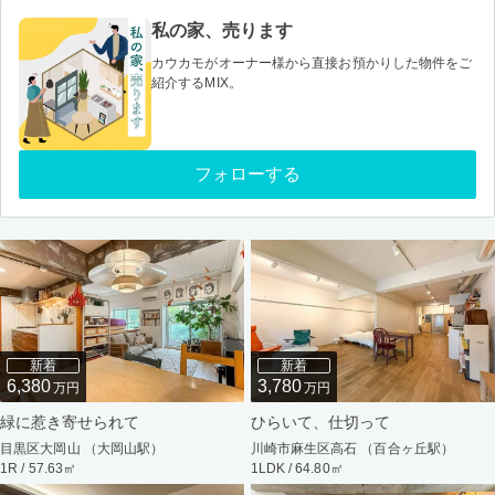
私の家、売ります
カウカモがオーナー様から直接お預かりした物件をご
紹介するMIX。
フォローする
新着
新着
6,380
3,780
万円
万円
緑に惹き寄せられて
ひらいて、仕切って
目黒区大岡山 （大岡山駅）
川崎市麻生区高石 （百合ヶ丘駅）
1R / 57.63㎡
1LDK / 64.80㎡