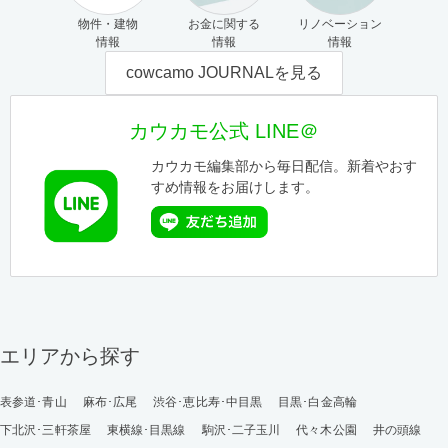
物件・建物
お金に関する
リノベーション
情報
情報
情報
cowcamo JOURNALを見る
カウカモ公式 LINE＠
カウカモ編集部から毎日配信。新着やおす
すめ情報をお届けします。
エリアから探す
表参道･青山
麻布･広尾
渋谷･恵比寿･中目黒
目黒･白金高輪
下北沢･三軒茶屋
東横線･目黒線
駒沢･二子玉川
代々木公園
井の頭線