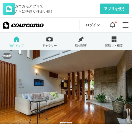
カウカモアプリで
アプリを使う
さらに快適な住まい探し
ログイン
物件トップ
ギャラリー
取材記事
間取り・概要
全58枚