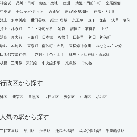
神楽坂
品川・田町
銀座・築地
豊洲
清澄・門前仲町
皇居西側
中央線
千駄ヶ谷･四ッ谷
西新宿
東新宿･早稲田
戸越・大井町
池上・多摩川線
世田谷線
経堂･成城
京王線
森下・住吉
浅草・蔵前
押上・錦糸町
目白・雑司が谷
池袋
護国寺・茗荷谷
上野
湯島・東大前
人形町・日本橋
谷根千・日暮里
神田・神保町
駒込・本駒込
東陽町・南砂町・大島
東横線神奈川
みなとみらい線
田園都市線神奈川
赤羽・十条・王子
練馬・大江戸線・西武線
板橋・三田線・東武線
中央線多摩
京急線
その他
行政区から探す
港区
新宿区
目黒区
世田谷区
渋谷区
中野区
杉並区
人気の駅から探す
三軒茶屋駅
品川駅
渋谷駅
池尻大橋駅
成城学園前駅
千歳船橋駅