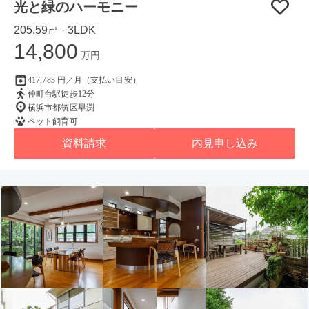
光と緑のハーモニー
205.59㎡
3LDK
・
14,800
万円
417,783 円／月（支払い目安）
仲町台駅徒歩12分
横浜市都筑区早渕
ペット飼育可
資料請求
内見申し込み