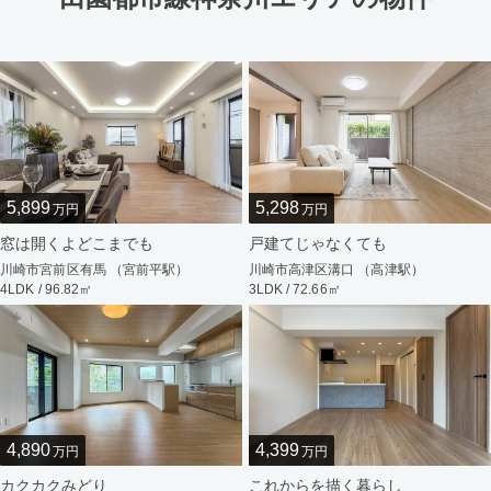
5,899
5,298
万円
万円
窓は開くよどこまでも
戸建てじゃなくても
川崎市宮前区有馬 （宮前平駅）
川崎市高津区溝口 （高津駅）
4LDK / 96.82㎡
3LDK / 72.66㎡
4,890
4,399
万円
万円
カクカクみどり
これからを描く暮らし