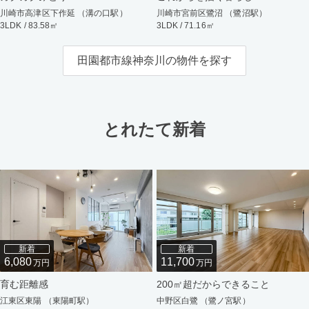
川崎市高津区下作延 （溝の口駅）
川崎市宮前区鷺沼 （鷺沼駅）
3LDK / 83.58㎡
3LDK / 71.16㎡
田園都市線神奈川の物件を探す
とれたて新着
新着
新着
6,080
11,700
万円
万円
育む距離感
200㎡超だからできること
江東区東陽 （東陽町駅）
中野区白鷺 （鷺ノ宮駅）