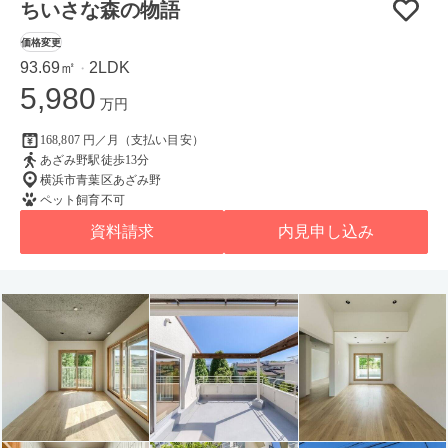
ちいさな森の物語
価格変更
93.69㎡
2LDK
・
5,980
万円
168,807 円／月（支払い目安）
あざみ野駅徒歩13分
横浜市青葉区あざみ野
ペット飼育不可
資料請求
内見申し込み