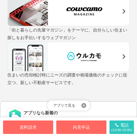
「街と暮らしの先輩マガジン」をテーマに、自分らしい住まい
探しをお手伝いするウェブマガジン
住まいの売却検討時にニーズの調査や相場価格のチェックに役
立つ、新しい不動産サービスです。
アプリで見る
アプリなら新着の
物件情報が早く届く！
電話
資料請求
内見申込
(10:00-19:00)
アプリをダウンロードする