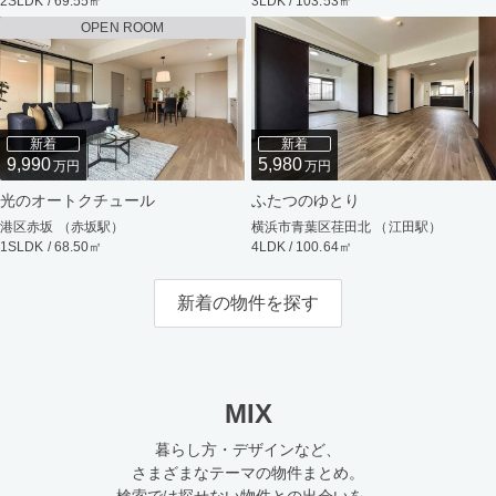
2SLDK / 69.55㎡
3LDK / 103.53㎡
OPEN ROOM
新着
新着
9,990
5,980
万円
万円
光のオートクチュール
ふたつのゆとり
港区赤坂 （赤坂駅）
横浜市青葉区荏田北 （江田駅）
1SLDK / 68.50㎡
4LDK / 100.64㎡
新着の物件を探す
MIX
暮らし方・デザインなど、
さまざまなテーマの物件まとめ。
検索では探せない物件との出会いを。