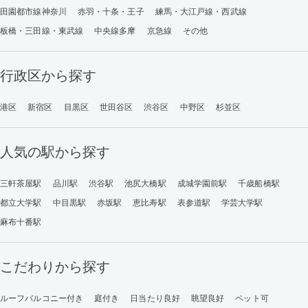
田園都市線神奈川
赤羽・十条・王子
練馬・大江戸線・西武線
板橋・三田線・東武線
中央線多摩
京急線
その他
行政区から探す
港区
新宿区
目黒区
世田谷区
渋谷区
中野区
杉並区
人気の駅から探す
三軒茶屋駅
品川駅
渋谷駅
池尻大橋駅
成城学園前駅
千歳船橋駅
都立大学駅
中目黒駅
赤坂駅
恵比寿駅
表参道駅
学芸大学駅
麻布十番駅
こだわりから探す
ルーフバルコニー付き
庭付き
日当たり良好
眺望良好
ペット可