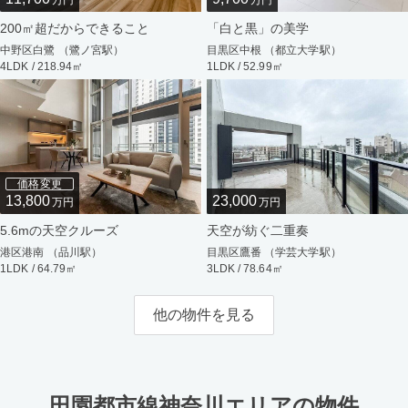
万円
万円
200㎡超だからできること
「白と黒」の美学
中野区白鷺 （鷺ノ宮駅）
目黒区中根 （都立大学駅）
4LDK / 218.94㎡
1LDK / 52.99㎡
価格変更
13,800
23,000
万円
万円
5.6mの天空クルーズ
天空が紡ぐ二重奏
港区港南 （品川駅）
目黒区鷹番 （学芸大学駅）
1LDK / 64.79㎡
3LDK / 78.64㎡
他の物件を見る
田園都市線神奈川エリアの物件