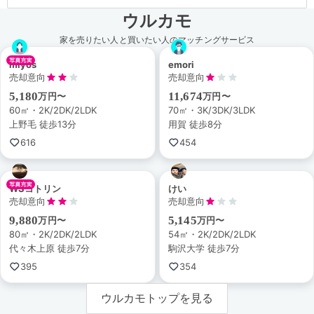
ウルカモ
家を売りたい人と買いたい人のマッチングサービス
miyos
emori
売却意向
売却意向
5,180
11,674
万円〜
万円〜
60㎡・2K/2DK/2LDK
70㎡・3K/3DK/3LDK
上野毛 徒歩13分
用賀 徒歩8分
616
454
WSコトリン
けい
売却意向
売却意向
9,880
5,145
万円〜
万円〜
80㎡・2K/2DK/2LDK
54㎡・2K/2DK/2LDK
代々木上原 徒歩7分
駒沢大学 徒歩7分
395
354
ウルカモトップを見る