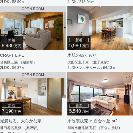
2LDK / 58.90㎡
4LDK / 218.94㎡
OPEN ROOM
新着
新着
8,980
5,980
万円
万円
CRAFT LIFE
木肌のぬくもり
台東区三筋 （蔵前駅）
大田区北千束 （北千束駅）
2LDK / 56.87㎡
2LDK+マルチルーム / 64.13㎡
OPEN ROOM
新着
新着
7,190
5,540
万円
万円
光満ちる、大らかな家
未改装販売 in 百合ヶ丘 pt2
世田谷区奥沢 （奥沢駅）
川崎市麻生区高石 （百合ヶ丘駅）