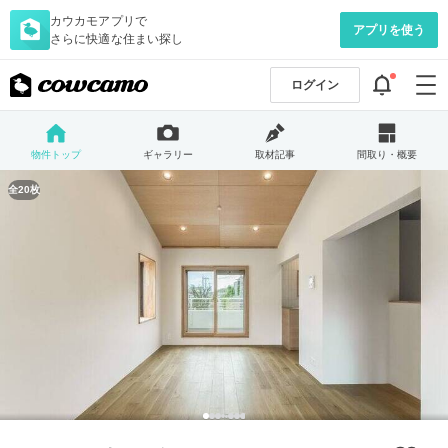
カウカモアプリで
アプリを使う
さらに快適な住まい探し
ログイン
物件トップ
ギャラリー
取材記事
間取り・概要
全20枚