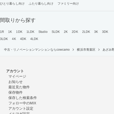
ひとり暮らし向け
ふたり暮らし向け
ファミリー向け
間取りから探す
1R
1K
1DK
1LDK
Studio
SLDK
2K
2DK
2LDK
3K
3DK
3LDK
4K
4DK
4LDK
中古・リノベーションマンションならcowcamo
横浜市青葉区
あざみ
アカウント
マイページ
お知らせ
最近見た物件
保存物件
保存した検索条件
フォロー中のMIX
アカウント設定
メルマガ設定