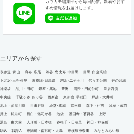
カウカモ編集部から毎日配信。新着やおす
すめ情報をお届けします。
エリアから探す
表参道･青山
麻布･広尾
渋谷･恵比寿･中目黒
目黒･白金高輪
下北沢･三軒茶屋
東横線･目黒線
駒沢･二子玉川
代々木公園
井の頭線
神楽坂
品川・田町
銀座・築地
豊洲
清澄・門前仲町
皇居西側
中央線
千駄ヶ谷･四ッ谷
西新宿
東新宿･早稲田
戸越・大井町
池上・多摩川線
世田谷線
経堂･成城
京王線
森下・住吉
浅草・蔵前
押上・錦糸町
目白・雑司が谷
池袋
護国寺・茗荷谷
上野
湯島・東大前
人形町・日本橋
谷根千・日暮里
神田・神保町
駒込・本駒込
東陽町・南砂町・大島
東横線神奈川
みなとみらい線