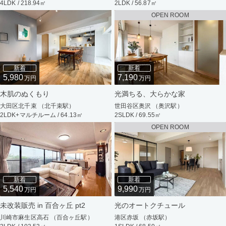
4LDK / 218.94㎡
2LDK / 56.87㎡
OPEN ROOM
新着
新着
5,980
7,190
万円
万円
木肌のぬくもり
光満ちる、大らかな家
大田区北千束 （北千束駅）
世田谷区奥沢 （奥沢駅）
2LDK+マルチルーム / 64.13㎡
2SLDK / 69.55㎡
OPEN ROOM
新着
新着
5,540
9,990
万円
万円
未改装販売 in 百合ヶ丘 pt2
光のオートクチュール
川崎市麻生区高石 （百合ヶ丘駅）
港区赤坂 （赤坂駅）