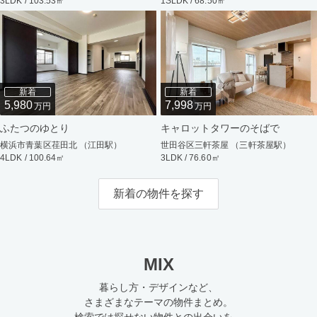
3LDK / 103.53㎡
1SLDK / 68.50㎡
新着
新着
5,980
7,998
万円
万円
ふたつのゆとり
キャロットタワーのそばで
横浜市青葉区荏田北 （江田駅）
世田谷区三軒茶屋 （三軒茶屋駅）
4LDK / 100.64㎡
3LDK / 76.60㎡
新着の物件を探す
MIX
暮らし方・デザインなど、
さまざまなテーマの物件まとめ。
検索では探せない物件との出会いを。