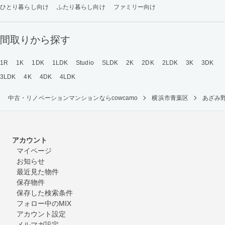
ひとり暮らし向け
ふたり暮らし向け
ファミリー向け
間取りから探す
1R
1K
1DK
1LDK
Studio
SLDK
2K
2DK
2LDK
3K
3DK
3LDK
4K
4DK
4LDK
中古・リノベーションマンションならcowcamo
横浜市青葉区
あざみ
アカウント
マイページ
お知らせ
最近見た物件
保存物件
保存した検索条件
フォロー中のMIX
アカウント設定
メルマガ設定