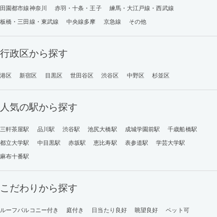
田園都市線神奈川
赤羽・十条・王子
練馬・大江戸線・西武線
板橋・三田線・東武線
中央線多摩
京急線
その他
行政区から探す
港区
新宿区
目黒区
世田谷区
渋谷区
中野区
杉並区
人気の駅から探す
三軒茶屋駅
品川駅
渋谷駅
池尻大橋駅
成城学園前駅
千歳船橋駅
都立大学駅
中目黒駅
赤坂駅
恵比寿駅
表参道駅
学芸大学駅
麻布十番駅
こだわりから探す
ルーフバルコニー付き
庭付き
日当たり良好
眺望良好
ペット可