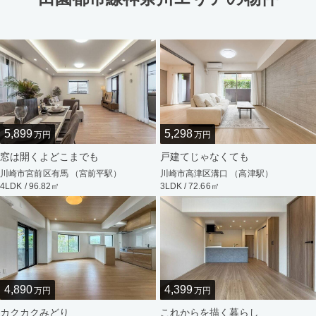
5,899
5,298
万円
万円
窓は開くよどこまでも
戸建てじゃなくても
川崎市宮前区有馬 （宮前平駅）
川崎市高津区溝口 （高津駅）
4LDK / 96.82㎡
3LDK / 72.66㎡
4,890
4,399
万円
万円
カクカクみどり
これからを描く暮らし