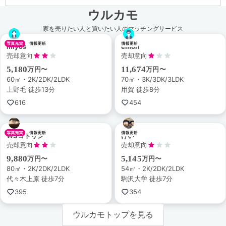
ウルカモ
家を売りたい人と買いたい人のマッチングサービス
miyos
emori
売却意向
売却意向
5,180
11,674
万円〜
万円〜
60㎡・2K/2DK/2LDK
70㎡・3K/3DK/3LDK
上野毛 徒歩13分
用賀 徒歩8分
616
454
WSコトリン
けい
売却意向
売却意向
9,880
5,145
万円〜
万円〜
80㎡・2K/2DK/2LDK
54㎡・2K/2DK/2LDK
代々木上原 徒歩7分
駒沢大学 徒歩7分
395
354
ウルカモトップを見る