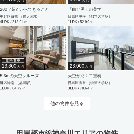
万円
万円
200㎡超だからできること
「白と黒」の美学
中野区白鷺 （鷺ノ宮駅）
目黒区中根 （都立大学駅）
4LDK / 218.94㎡
1LDK / 52.99㎡
価格変更
13,800
23,000
万円
万円
5.6mの天空クルーズ
天空が紡ぐ二重奏
港区港南 （品川駅）
目黒区鷹番 （学芸大学駅）
1LDK / 64.79㎡
3LDK / 78.64㎡
他の物件を見る
田園都市線神奈川エリアの物件