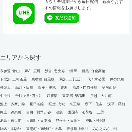
カウカモ編集部から毎日配信。新着やおす
すめ情報をお届けします。
エリアから探す
表参道･青山
麻布･広尾
渋谷･恵比寿･中目黒
目黒･白金高輪
下北沢･三軒茶屋
東横線･目黒線
駒沢･二子玉川
代々木公園
井の頭線
神楽坂
品川・田町
銀座・築地
豊洲
清澄・門前仲町
皇居西側
中央線
千駄ヶ谷･四ッ谷
西新宿
東新宿･早稲田
戸越・大井町
池上・多摩川線
世田谷線
経堂･成城
京王線
森下・住吉
浅草・蔵前
押上・錦糸町
目白・雑司が谷
池袋
護国寺・茗荷谷
上野
湯島・東大前
人形町・日本橋
谷根千・日暮里
神田・神保町
駒込・本駒込
東陽町・南砂町・大島
東横線神奈川
みなとみらい線