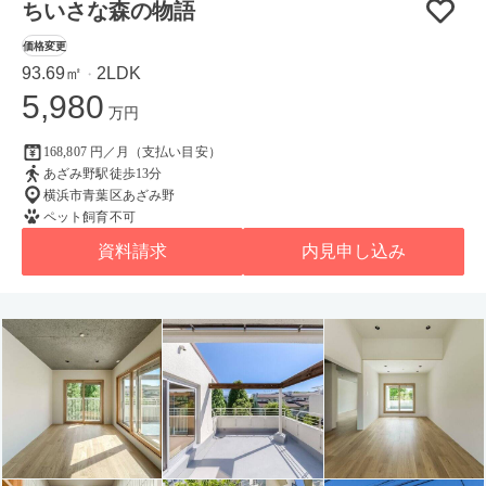
ちいさな森の物語
価格変更
93.69㎡
2LDK
・
5,980
万円
168,807 円／月（支払い目安）
あざみ野駅徒歩13分
横浜市青葉区あざみ野
ペット飼育不可
資料請求
内見申し込み