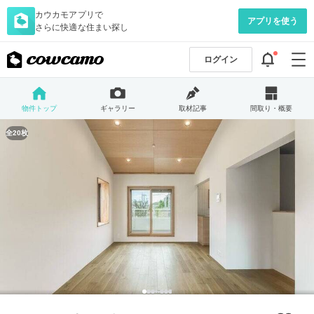
カウカモアプリで
アプリを使う
さらに快適な住まい探し
ログイン
物件トップ
ギャラリー
取材記事
間取り・概要
全20枚