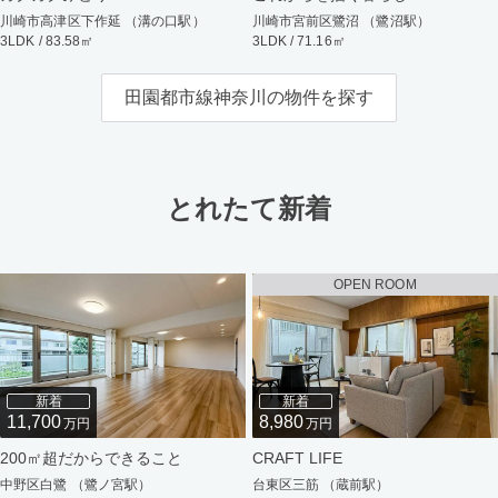
川崎市高津区下作延 （溝の口駅）
川崎市宮前区鷺沼 （鷺沼駅）
3LDK / 83.58㎡
3LDK / 71.16㎡
田園都市線神奈川の物件を探す
とれたて新着
OPEN ROOM
新着
新着
11,700
8,980
万円
万円
200㎡超だからできること
CRAFT LIFE
中野区白鷺 （鷺ノ宮駅）
台東区三筋 （蔵前駅）