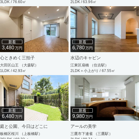
3LDK / 76.60㎡
2LDK / 63.96㎡
新着
新着
3,480
6,780
万円
万円
心ときめく三拍子
水辺のキャビン
大田区山王 （大森駅）
江東区扇橋 （住吉駅）
1LDK / 42.93㎡
2LDK＋小上がり / 67.55㎡
新着
新着
6,480
9,980
万円
万円
庭と公園、今日はどこに
アールの美学
板橋区桜川 （上板橋駅）
三鷹市下連雀 （三鷹駅）