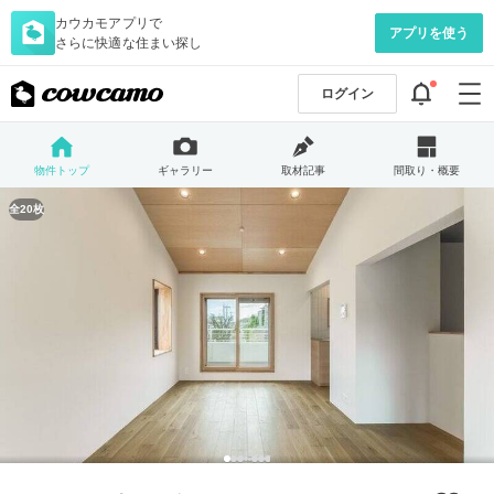
カウカモアプリで
アプリを使う
さらに快適な住まい探し
ログイン
物件トップ
ギャラリー
取材記事
間取り・概要
全20枚