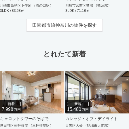
川崎市高津区下作延 （溝の口駅）
川崎市宮前区鷺沼 （鷺沼駅）
3LDK / 83.58㎡
3LDK / 71.16㎡
田園都市線神奈川の物件を探す
とれたて新着
新着
新着
7,998
15,480
万円
万円
キャロットタワーのそばで
カレッジ・オブ・デイライト
世田谷区三軒茶屋 （三軒茶屋駅）
目黒区大橋 （駒場東大前駅）