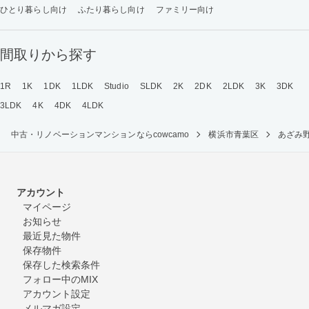
ひとり暮らし向け
ふたり暮らし向け
ファミリー向け
間取りから探す
1R
1K
1DK
1LDK
Studio
SLDK
2K
2DK
2LDK
3K
3DK
3LDK
4K
4DK
4LDK
中古・リノベーションマンションならcowcamo
横浜市青葉区
あざみ
アカウント
マイページ
お知らせ
最近見た物件
保存物件
保存した検索条件
フォロー中のMIX
アカウント設定
メルマガ設定