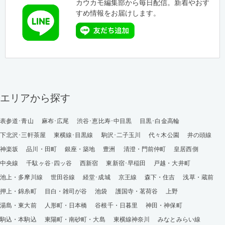
カウカモ編集部から毎日配信。新着やおす
すめ情報をお届けします。
エリアから探す
表参道･青山
麻布･広尾
渋谷･恵比寿･中目黒
目黒･白金高輪
下北沢･三軒茶屋
東横線･目黒線
駒沢･二子玉川
代々木公園
井の頭線
神楽坂
品川・田町
銀座・築地
豊洲
清澄・門前仲町
皇居西側
中央線
千駄ヶ谷･四ッ谷
西新宿
東新宿･早稲田
戸越・大井町
池上・多摩川線
世田谷線
経堂･成城
京王線
森下・住吉
浅草・蔵前
押上・錦糸町
目白・雑司が谷
池袋
護国寺・茗荷谷
上野
湯島・東大前
人形町・日本橋
谷根千・日暮里
神田・神保町
駒込・本駒込
東陽町・南砂町・大島
東横線神奈川
みなとみらい線