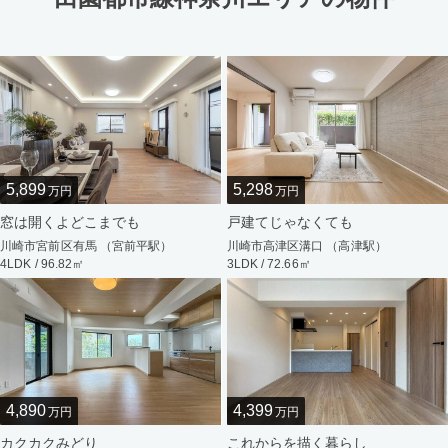
5,899
5,298
万円
万円
窓は開くよどこまでも
戸建てじゃなくても
川崎市宮前区有馬 （宮前平駅）
川崎市高津区溝口 （高津駅）
4LDK / 96.82㎡
3LDK / 72.66㎡
4,890
4,399
万円
万円
カクカクみどり
これからを描く暮らし