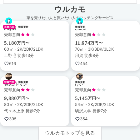
ウルカモ
家を売りたい人と買いたい人のマッチングサービス
miyos
emori
売却意向
売却意向
5,180
11,674
万円〜
万円〜
60㎡・2K/2DK/2LDK
70㎡・3K/3DK/3LDK
上野毛 徒歩13分
用賀 徒歩8分
616
454
WSコトリン
けい
売却意向
売却意向
9,880
5,145
万円〜
万円〜
80㎡・2K/2DK/2LDK
54㎡・2K/2DK/2LDK
代々木上原 徒歩7分
駒沢大学 徒歩7分
395
354
ウルカモトップを見る