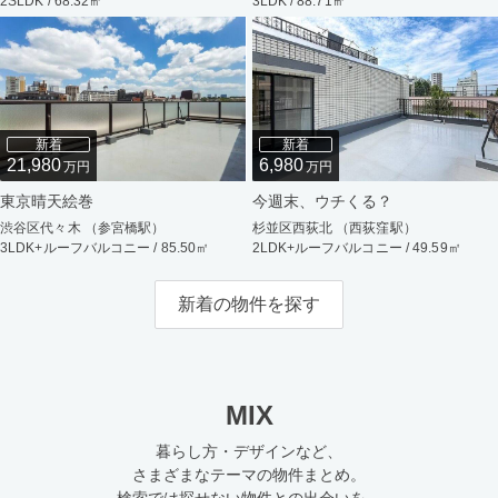
2SLDK / 68.32㎡
3LDK / 88.71㎡
新着
新着
21,980
6,980
万円
万円
東京晴天絵巻
今週末、ウチくる？
渋谷区代々木 （参宮橋駅）
杉並区西荻北 （西荻窪駅）
3LDK+ルーフバルコニー / 85.50㎡
2LDK+ルーフバルコニー / 49.59㎡
新着の物件を探す
MIX
暮らし方・デザインなど、
さまざまなテーマの物件まとめ。
検索では探せない物件との出会いを。