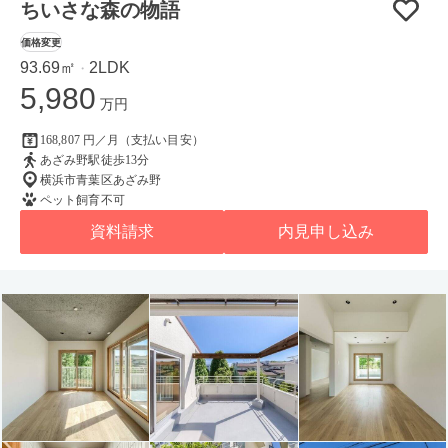
ちいさな森の物語
価格変更
93.69㎡
2LDK
・
5,980
万円
168,807 円／月（支払い目安）
あざみ野駅徒歩13分
横浜市青葉区あざみ野
ペット飼育不可
資料請求
内見申し込み