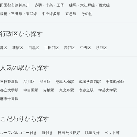
田園都市線神奈川
赤羽・十条・王子
練馬・大江戸線・西武線
板橋・三田線・東武線
中央線多摩
京急線
その他
行政区から探す
港区
新宿区
目黒区
世田谷区
渋谷区
中野区
杉並区
人気の駅から探す
三軒茶屋駅
品川駅
渋谷駅
池尻大橋駅
成城学園前駅
千歳船橋駅
都立大学駅
中目黒駅
赤坂駅
恵比寿駅
表参道駅
学芸大学駅
麻布十番駅
こだわりから探す
ルーフバルコニー付き
庭付き
日当たり良好
眺望良好
ペット可