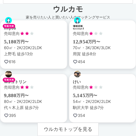
ウルカモ
家を売りたい人と買いたい人のマッチングサービス
miyos
emori
売却意向
売却意向
5,180
12,954
万円〜
万円〜
60㎡・2K/2DK/2LDK
70㎡・3K/3DK/3LDK
上野毛 徒歩13分
用賀 徒歩8分
616
454
WSコトリン
けい
売却意向
売却意向
9,880
5,145
万円〜
万円〜
80㎡・2K/2DK/2LDK
54㎡・2K/2DK/2LDK
代々木上原 徒歩7分
駒沢大学 徒歩7分
395
354
ウルカモトップを見る