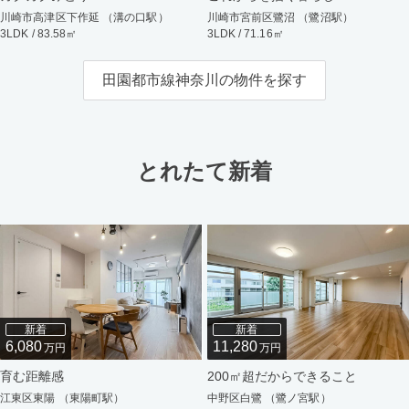
川崎市高津区下作延 （溝の口駅）
川崎市宮前区鷺沼 （鷺沼駅）
3LDK / 83.58㎡
3LDK / 71.16㎡
田園都市線神奈川の物件を探す
とれたて新着
新着
新着
6,080
11,280
万円
万円
育む距離感
200㎡超だからできること
江東区東陽 （東陽町駅）
中野区白鷺 （鷺ノ宮駅）