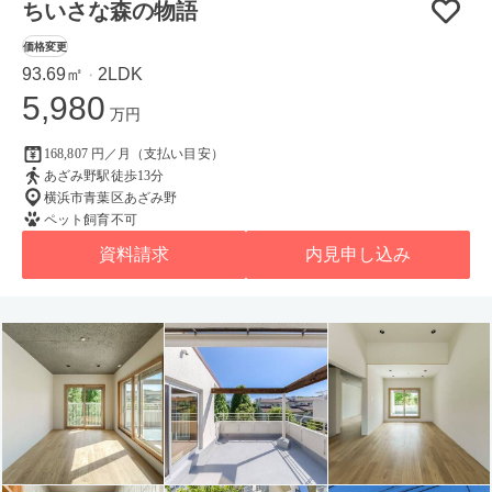
ちいさな森の物語
価格変更
93.69㎡
2LDK
・
5,980
万円
168,807 円／月（支払い目安）
あざみ野駅徒歩13分
横浜市青葉区あざみ野
ペット飼育不可
資料請求
内見申し込み