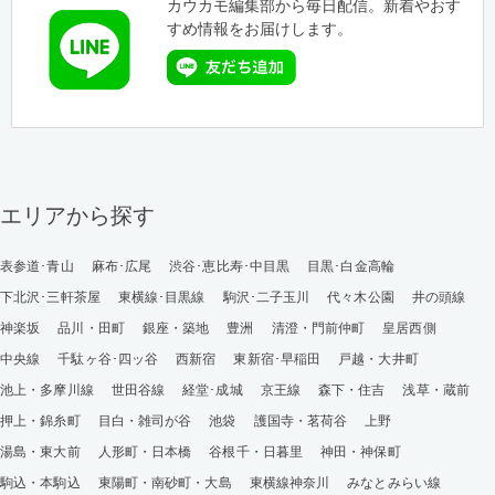
カウカモ編集部から毎日配信。新着やおす
すめ情報をお届けします。
エリアから探す
表参道･青山
麻布･広尾
渋谷･恵比寿･中目黒
目黒･白金高輪
下北沢･三軒茶屋
東横線･目黒線
駒沢･二子玉川
代々木公園
井の頭線
神楽坂
品川・田町
銀座・築地
豊洲
清澄・門前仲町
皇居西側
中央線
千駄ヶ谷･四ッ谷
西新宿
東新宿･早稲田
戸越・大井町
池上・多摩川線
世田谷線
経堂･成城
京王線
森下・住吉
浅草・蔵前
押上・錦糸町
目白・雑司が谷
池袋
護国寺・茗荷谷
上野
湯島・東大前
人形町・日本橋
谷根千・日暮里
神田・神保町
駒込・本駒込
東陽町・南砂町・大島
東横線神奈川
みなとみらい線