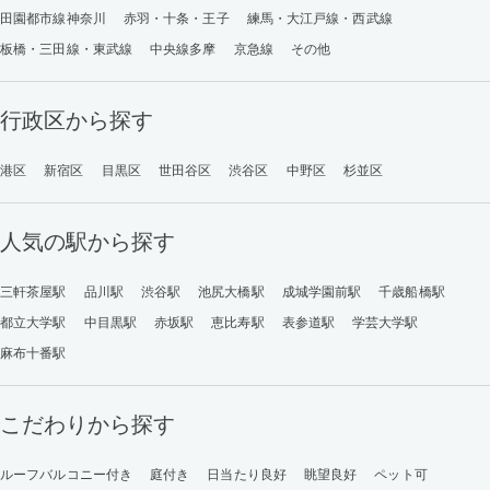
田園都市線神奈川
赤羽・十条・王子
練馬・大江戸線・西武線
板橋・三田線・東武線
中央線多摩
京急線
その他
行政区から探す
港区
新宿区
目黒区
世田谷区
渋谷区
中野区
杉並区
人気の駅から探す
三軒茶屋駅
品川駅
渋谷駅
池尻大橋駅
成城学園前駅
千歳船橋駅
都立大学駅
中目黒駅
赤坂駅
恵比寿駅
表参道駅
学芸大学駅
麻布十番駅
こだわりから探す
ルーフバルコニー付き
庭付き
日当たり良好
眺望良好
ペット可