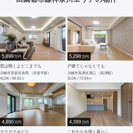
5,899
5,298
万円
万円
窓は開くよどこまでも
戸建てじゃなくても
川崎市宮前区有馬 （宮前平駅）
川崎市高津区溝口 （高津駅）
4LDK / 96.82㎡
3LDK / 72.66㎡
4,890
4,399
万円
万円
カクカクみどり
これからを描く暮らし