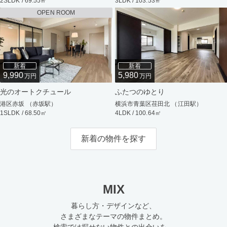
2SLDK / 69.55㎡
3LDK / 103.53㎡
OPEN ROOM
新着
新着
9,990
5,980
万円
万円
光のオートクチュール
ふたつのゆとり
港区赤坂 （赤坂駅）
横浜市青葉区荏田北 （江田駅）
1SLDK / 68.50㎡
4LDK / 100.64㎡
新着の物件を探す
MIX
暮らし方・デザインなど、
さまざまなテーマの物件まとめ。
検索では探せない物件との出会いを。