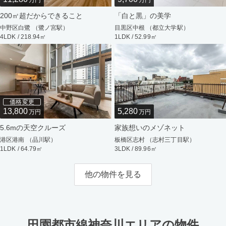
万円
万円
200㎡超だからできること
「白と黒」の美学
中野区白鷺 （鷺ノ宮駅）
目黒区中根 （都立大学駅）
4LDK / 218.94㎡
1LDK / 52.99㎡
価格変更
13,800
5,280
万円
万円
5.6mの天空クルーズ
家族想いのメゾネット
港区港南 （品川駅）
板橋区志村 （志村三丁目駅）
1LDK / 64.79㎡
3LDK / 89.96㎡
他の物件を見る
田園都市線神奈川エリアの物件