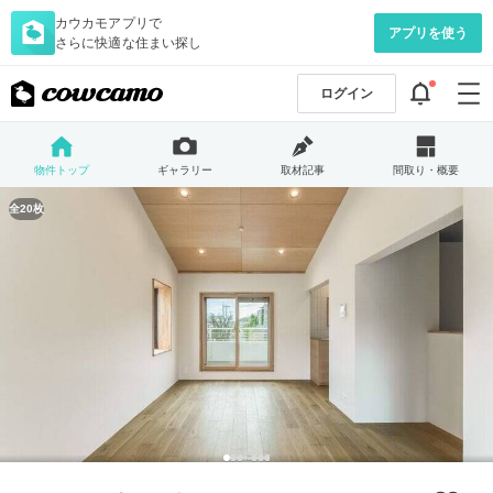
カウカモアプリで
アプリを使う
さらに快適な住まい探し
ログイン
物件トップ
ギャラリー
取材記事
間取り・概要
全20枚