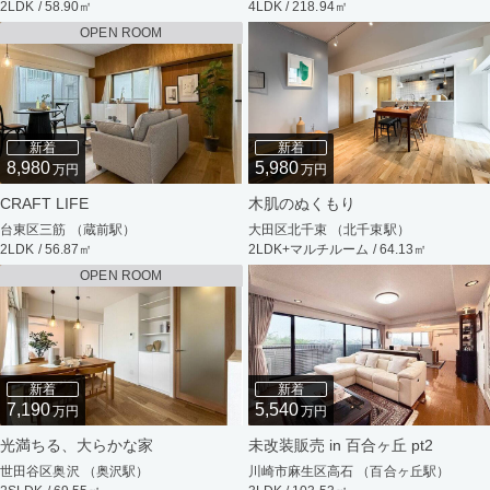
2LDK / 58.90㎡
4LDK / 218.94㎡
OPEN ROOM
新着
新着
8,980
5,980
万円
万円
CRAFT LIFE
木肌のぬくもり
台東区三筋 （蔵前駅）
大田区北千束 （北千束駅）
2LDK / 56.87㎡
2LDK+マルチルーム / 64.13㎡
OPEN ROOM
新着
新着
7,190
5,540
万円
万円
光満ちる、大らかな家
未改装販売 in 百合ヶ丘 pt2
世田谷区奥沢 （奥沢駅）
川崎市麻生区高石 （百合ヶ丘駅）