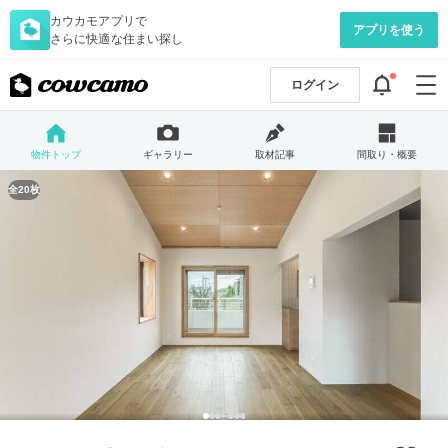
カウカモアプリで
アプリを使う
さらに快適な住まい探し
ログイン
物件トップ
ギャラリー
取材記事
間取り・概要
全20枚