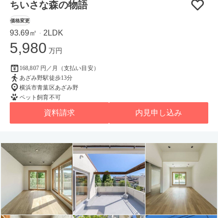
ちいさな森の物語
価格変更
93.69㎡
2LDK
・
5,980
万円
168,807 円／月（支払い目安）
あざみ野駅徒歩13分
横浜市青葉区あざみ野
ペット飼育不可
資料請求
内見申し込み