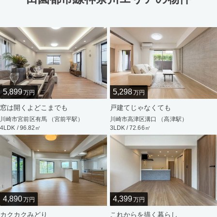
5,899
5,298
万円
万円
窓は開くよどこまでも
戸建てじゃなくても
川崎市宮前区有馬 （宮前平駅）
川崎市高津区溝口 （高津駅）
4LDK / 96.82㎡
3LDK / 72.66㎡
4,890
4,399
万円
万円
カクカクみどり
これからを描く暮らし