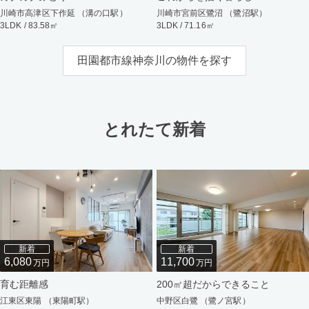
川崎市高津区下作延 （溝の口駅）
川崎市宮前区鷺沼 （鷺沼駅）
3LDK / 83.58㎡
3LDK / 71.16㎡
田園都市線神奈川の物件を探す
とれたて新着
新着
新着
6,080
11,700
万円
万円
育む距離感
200㎡超だからできること
江東区東陽 （東陽町駅）
中野区白鷺 （鷺ノ宮駅）