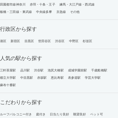
田園都市線神奈川
赤羽・十条・王子
練馬・大江戸線・西武線
板橋・三田線・東武線
中央線多摩
京急線
その他
行政区から探す
港区
新宿区
目黒区
世田谷区
渋谷区
中野区
杉並区
人気の駅から探す
三軒茶屋駅
品川駅
渋谷駅
池尻大橋駅
成城学園前駅
千歳船橋駅
都立大学駅
中目黒駅
赤坂駅
恵比寿駅
表参道駅
学芸大学駅
麻布十番駅
こだわりから探す
ルーフバルコニー付き
庭付き
日当たり良好
眺望良好
ペット可