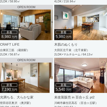
2LDK / 58.90㎡
4LDK / 218.94㎡
OPEN ROOM
新着
新着
8,980
5,980
万円
万円
CRAFT LIFE
木肌のぬくもり
台東区三筋 （蔵前駅）
大田区北千束 （北千束駅）
2LDK / 56.87㎡
2LDK+マルチルーム / 64.13㎡
OPEN ROOM
新着
新着
7,190
5,540
万円
万円
光満ちる、大らかな家
未改装販売 in 百合ヶ丘 pt2
世田谷区奥沢 （奥沢駅）
川崎市麻生区高石 （百合ヶ丘駅）