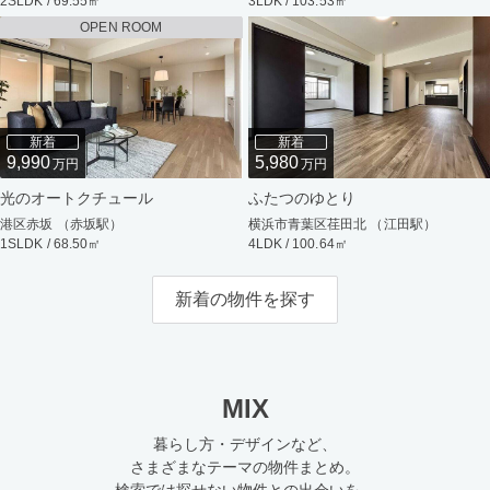
2SLDK / 69.55㎡
3LDK / 103.53㎡
OPEN ROOM
新着
新着
9,990
5,980
万円
万円
光のオートクチュール
ふたつのゆとり
港区赤坂 （赤坂駅）
横浜市青葉区荏田北 （江田駅）
1SLDK / 68.50㎡
4LDK / 100.64㎡
新着の物件を探す
MIX
暮らし方・デザインなど、
さまざまなテーマの物件まとめ。
検索では探せない物件との出会いを。