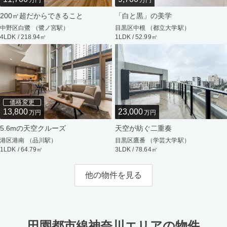
万円
万円
200㎡超だからできること
「白と黒」の美学
中野区白鷺 （鷺ノ宮駅）
目黒区中根 （都立大学駅）
4LDK / 218.94㎡
1LDK / 52.99㎡
価格変更
13,800
23,000
万円
万円
5.6mの天空クルーズ
天空が紡ぐ二重奏
港区港南 （品川駅）
目黒区鷹番 （学芸大学駅）
1LDK / 64.79㎡
3LDK / 78.64㎡
他の物件を見る
田園都市線神奈川エリアの物件