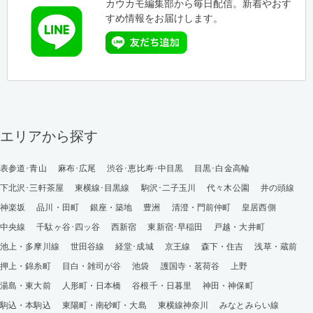
カウカモ編集部から毎日配信。新着やおす
すめ情報をお届けします。
エリアから探す
表参道･青山
麻布･広尾
渋谷･恵比寿･中目黒
目黒･白金高輪
下北沢･三軒茶屋
東横線･目黒線
駒沢･二子玉川
代々木公園
井の頭線
神楽坂
品川・田町
銀座・築地
豊洲
清澄・門前仲町
皇居西側
中央線
千駄ヶ谷･四ッ谷
西新宿
東新宿･早稲田
戸越・大井町
池上・多摩川線
世田谷線
経堂･成城
京王線
森下・住吉
浅草・蔵前
押上・錦糸町
目白・雑司が谷
池袋
護国寺・茗荷谷
上野
湯島・東大前
人形町・日本橋
谷根千・日暮里
神田・神保町
駒込・本駒込
東陽町・南砂町・大島
東横線神奈川
みなとみらい線