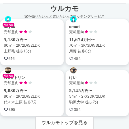
ウルカモ
家を売りたい人と買いたい人のマッチングサービス
miyos
emori
売却意向
売却意向
5,180
11,674
万円〜
万円〜
60㎡・2K/2DK/2LDK
70㎡・3K/3DK/3LDK
上野毛 徒歩13分
用賀 徒歩8分
616
454
WSコトリン
けい
売却意向
売却意向
9,880
5,145
万円〜
万円〜
80㎡・2K/2DK/2LDK
54㎡・2K/2DK/2LDK
代々木上原 徒歩7分
駒沢大学 徒歩7分
395
354
ウルカモトップを見る