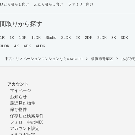
ひとり暮らし向け
ふたり暮らし向け
ファミリー向け
間取りから探す
1R
1K
1DK
1LDK
Studio
SLDK
2K
2DK
2LDK
3K
3DK
3LDK
4K
4DK
4LDK
中古・リノベーションマンションならcowcamo
横浜市青葉区
あざみ
アカウント
マイページ
お知らせ
最近見た物件
保存物件
保存した検索条件
フォロー中のMIX
アカウント設定
メルマガ設定