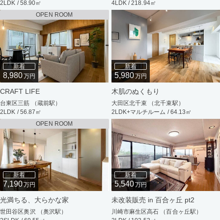
2LDK / 58.90㎡
4LDK / 218.94㎡
OPEN ROOM
新着
新着
8,980
5,980
万円
万円
CRAFT LIFE
木肌のぬくもり
台東区三筋 （蔵前駅）
大田区北千束 （北千束駅）
2LDK / 56.87㎡
2LDK+マルチルーム / 64.13㎡
OPEN ROOM
新着
新着
7,190
5,540
万円
万円
光満ちる、大らかな家
未改装販売 in 百合ヶ丘 pt2
世田谷区奥沢 （奥沢駅）
川崎市麻生区高石 （百合ヶ丘駅）