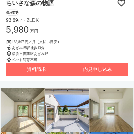
ちいさな森の物語
価格変更
93.69㎡
2LDK
・
5,980
万円
168,807 円／月（支払い目安）
あざみ野駅徒歩13分
横浜市青葉区あざみ野
ペット飼育不可
資料請求
内見申し込み