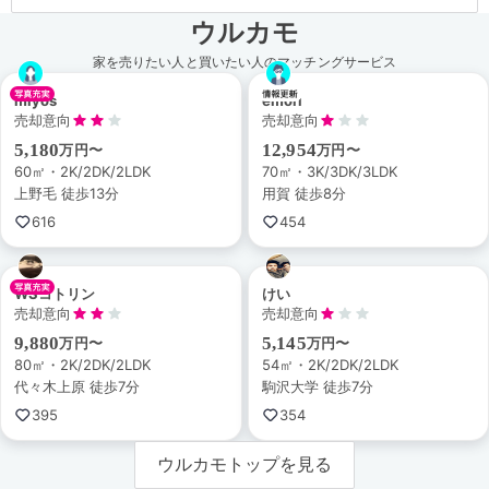
ウルカモ
家を売りたい人と買いたい人のマッチングサービス
miyos
emori
売却意向
売却意向
5,180
12,954
万円〜
万円〜
60㎡・2K/2DK/2LDK
70㎡・3K/3DK/3LDK
上野毛 徒歩13分
用賀 徒歩8分
616
454
WSコトリン
けい
売却意向
売却意向
9,880
5,145
万円〜
万円〜
80㎡・2K/2DK/2LDK
54㎡・2K/2DK/2LDK
代々木上原 徒歩7分
駒沢大学 徒歩7分
395
354
ウルカモトップを見る