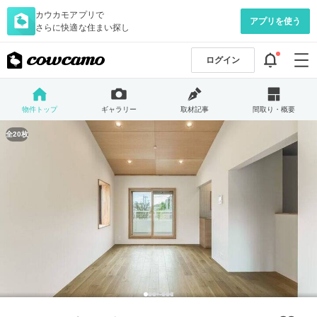
カウカモアプリで
アプリを使う
さらに快適な住まい探し
ログイン
物件トップ
ギャラリー
取材記事
間取り・概要
全20枚