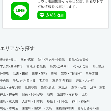
カウカモ編集部から毎日配信。新着やおす
すめ情報をお届けします。
エリアから探す
表参道･青山
麻布･広尾
渋谷･恵比寿･中目黒
目黒･白金高輪
下北沢･三軒茶屋
東横線･目黒線
駒沢･二子玉川
代々木公園
井の頭線
神楽坂
品川・田町
銀座・築地
豊洲
清澄・門前仲町
皇居西側
中央線
千駄ヶ谷･四ッ谷
西新宿
東新宿･早稲田
戸越・大井町
池上・多摩川線
世田谷線
経堂･成城
京王線
森下・住吉
浅草・蔵前
押上・錦糸町
目白・雑司が谷
池袋
護国寺・茗荷谷
上野
湯島・東大前
人形町・日本橋
谷根千・日暮里
神田・神保町
駒込・本駒込
東陽町・南砂町・大島
東横線神奈川
みなとみらい線