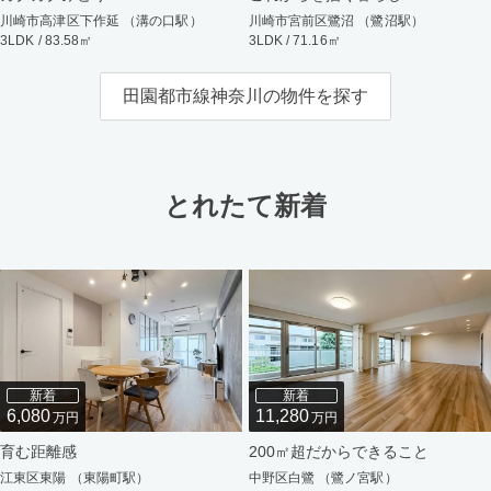
川崎市高津区下作延 （溝の口駅）
川崎市宮前区鷺沼 （鷺沼駅）
3LDK / 83.58㎡
3LDK / 71.16㎡
田園都市線神奈川の物件を探す
とれたて新着
新着
新着
6,080
11,280
万円
万円
育む距離感
200㎡超だからできること
江東区東陽 （東陽町駅）
中野区白鷺 （鷺ノ宮駅）