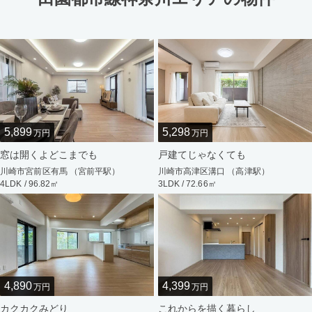
5,899
5,298
万円
万円
窓は開くよどこまでも
戸建てじゃなくても
川崎市宮前区有馬 （宮前平駅）
川崎市高津区溝口 （高津駅）
4LDK / 96.82㎡
3LDK / 72.66㎡
4,890
4,399
万円
万円
カクカクみどり
これからを描く暮らし