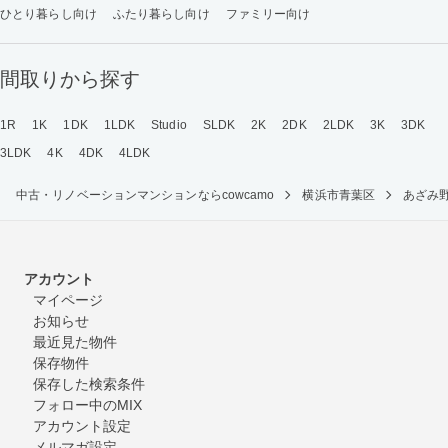
ひとり暮らし向け
ふたり暮らし向け
ファミリー向け
間取りから探す
1R
1K
1DK
1LDK
Studio
SLDK
2K
2DK
2LDK
3K
3DK
3LDK
4K
4DK
4LDK
中古・リノベーションマンションならcowcamo
横浜市青葉区
あざみ
アカウント
マイページ
お知らせ
最近見た物件
保存物件
保存した検索条件
フォロー中のMIX
アカウント設定
メルマガ設定