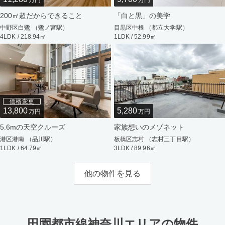
万円
万円
200㎡超だからできること
「白と黒」の美学
中野区白鷺 （鷺ノ宮駅）
目黒区中根 （都立大学駅）
4LDK / 218.94㎡
1LDK / 52.99㎡
価格変更
13,800
5,280
万円
万円
5.6mの天空クルーズ
家族想いのメゾネット
港区港南 （品川駅）
板橋区志村 （志村三丁目駅）
1LDK / 64.79㎡
3LDK / 89.96㎡
他の物件を見る
田園都市線神奈川エリアの物件