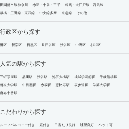
田園都市線神奈川
赤羽・十条・王子
練馬・大江戸線・西武線
板橋・三田線・東武線
中央線多摩
京急線
その他
行政区から探す
港区
新宿区
目黒区
世田谷区
渋谷区
中野区
杉並区
人気の駅から探す
三軒茶屋駅
品川駅
渋谷駅
池尻大橋駅
成城学園前駅
千歳船橋駅
都立大学駅
中目黒駅
赤坂駅
恵比寿駅
表参道駅
学芸大学駅
麻布十番駅
こだわりから探す
ルーフバルコニー付き
庭付き
日当たり良好
眺望良好
ペット可