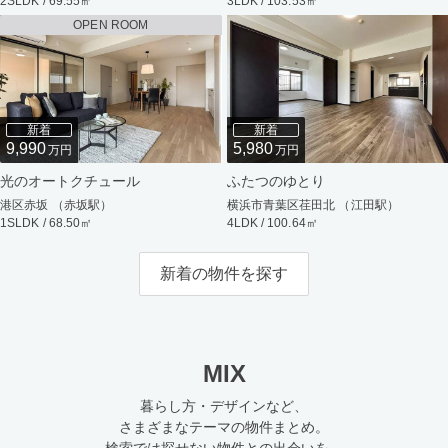
2SLDK / 69.55㎡
3LDK / 103.53㎡
OPEN ROOM
新着
新着
9,990
5,980
万円
万円
光のオートクチュール
ふたつのゆとり
港区赤坂 （赤坂駅）
横浜市青葉区荏田北 （江田駅）
1SLDK / 68.50㎡
4LDK / 100.64㎡
新着の物件を探す
MIX
暮らし方・デザインなど、
さまざまなテーマの物件まとめ。
検索では探せない物件との出会いを。