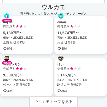
ウルカモ
家を売りたい人と買いたい人のマッチングサービス
miyos
emori
売却意向
売却意向
5,180
11,674
万円〜
万円〜
60㎡・2K/2DK/2LDK
70㎡・3K/3DK/3LDK
上野毛 徒歩13分
用賀 徒歩8分
616
454
WSコトリン
けい
売却意向
売却意向
9,880
5,145
万円〜
万円〜
80㎡・2K/2DK/2LDK
54㎡・2K/2DK/2LDK
代々木上原 徒歩7分
駒沢大学 徒歩7分
395
354
ウルカモトップを見る