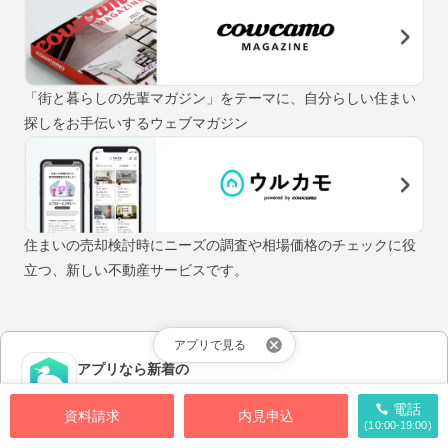
「街と暮らしの先輩マガジン」をテーマに、自分らしい住まい
探しをお手伝いするウェブマガジン
住まいの売却検討時にニーズの調査や相場価格のチェックに役
立つ、新しい不動産サービスです。
アプリで見る
アプリなら新着の
物件情報が早く届く！
電話
資料請求
内見申込
(10:00-19:00)
アプリをダウンロードする