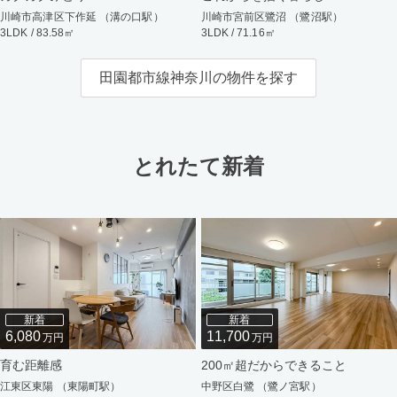
川崎市高津区下作延 （溝の口駅）
川崎市宮前区鷺沼 （鷺沼駅）
3LDK / 83.58㎡
3LDK / 71.16㎡
田園都市線神奈川の物件を探す
とれたて新着
新着
新着
6,080
11,700
万円
万円
育む距離感
200㎡超だからできること
江東区東陽 （東陽町駅）
中野区白鷺 （鷺ノ宮駅）