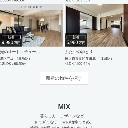
2SLDK / 69.55㎡
3LDK / 103.53㎡
OPEN ROOM
新着
新着
9,990
5,980
万円
万円
光のオートクチュール
ふたつのゆとり
港区赤坂 （赤坂駅）
横浜市青葉区荏田北 （江田駅）
1SLDK / 68.50㎡
4LDK / 100.64㎡
新着の物件を探す
MIX
暮らし方・デザインなど、
さまざまなテーマの物件まとめ。
検索では探せない物件との出会いを。