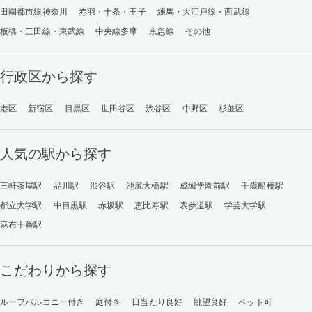
田園都市線神奈川
赤羽・十条・王子
練馬・大江戸線・西武線
板橋・三田線・東武線
中央線多摩
京急線
その他
行政区から探す
港区
新宿区
目黒区
世田谷区
渋谷区
中野区
杉並区
人気の駅から探す
三軒茶屋駅
品川駅
渋谷駅
池尻大橋駅
成城学園前駅
千歳船橋駅
都立大学駅
中目黒駅
赤坂駅
恵比寿駅
表参道駅
学芸大学駅
麻布十番駅
こだわりから探す
ルーフバルコニー付き
庭付き
日当たり良好
眺望良好
ペット可