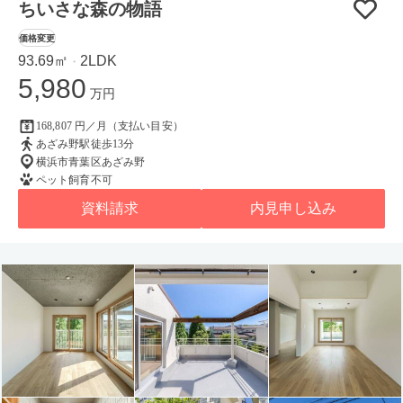
ちいさな森の物語
価格変更
93.69㎡
2LDK
・
5,980
万円
168,807 円／月（支払い目安）
あざみ野駅徒歩13分
横浜市青葉区あざみ野
ペット飼育不可
資料請求
内見申し込み