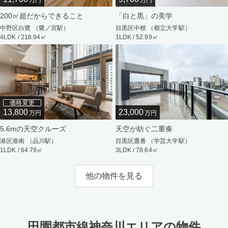
万円
万円
200㎡超だからできること
「白と黒」の美学
中野区白鷺 （鷺ノ宮駅）
目黒区中根 （都立大学駅）
4LDK / 218.94㎡
1LDK / 52.99㎡
価格変更
13,800
23,000
万円
万円
5.6mの天空クルーズ
天空が紡ぐ二重奏
港区港南 （品川駅）
目黒区鷹番 （学芸大学駅）
1LDK / 64.79㎡
3LDK / 78.64㎡
他の物件を見る
田園都市線神奈川エリアの物件