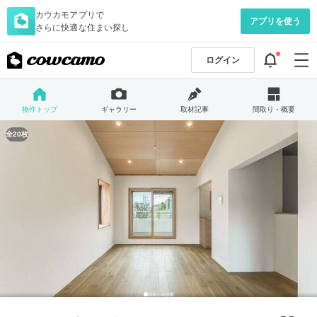
カウカモアプリで
アプリを使う
さらに快適な住まい探し
ログイン
物件トップ
ギャラリー
取材記事
間取り・概要
全20枚