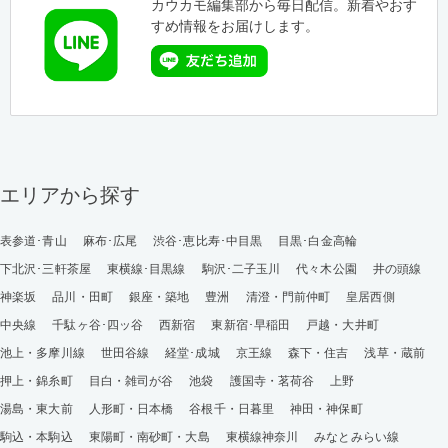
カウカモ編集部から毎日配信。新着やおす
すめ情報をお届けします。
エリアから探す
表参道･青山
麻布･広尾
渋谷･恵比寿･中目黒
目黒･白金高輪
下北沢･三軒茶屋
東横線･目黒線
駒沢･二子玉川
代々木公園
井の頭線
神楽坂
品川・田町
銀座・築地
豊洲
清澄・門前仲町
皇居西側
中央線
千駄ヶ谷･四ッ谷
西新宿
東新宿･早稲田
戸越・大井町
池上・多摩川線
世田谷線
経堂･成城
京王線
森下・住吉
浅草・蔵前
押上・錦糸町
目白・雑司が谷
池袋
護国寺・茗荷谷
上野
湯島・東大前
人形町・日本橋
谷根千・日暮里
神田・神保町
駒込・本駒込
東陽町・南砂町・大島
東横線神奈川
みなとみらい線