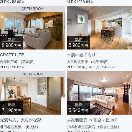
2LDK / 58.90㎡
4LDK / 218.94㎡
OPEN ROOM
新着
新着
8,980
5,980
万円
万円
CRAFT LIFE
木肌のぬくもり
台東区三筋 （蔵前駅）
大田区北千束 （北千束駅）
2LDK / 56.87㎡
2LDK+マルチルーム / 64.13㎡
OPEN ROOM
新着
新着
7,190
5,540
万円
万円
光満ちる、大らかな家
未改装販売 in 百合ヶ丘 pt2
世田谷区奥沢 （奥沢駅）
川崎市麻生区高石 （百合ヶ丘駅）