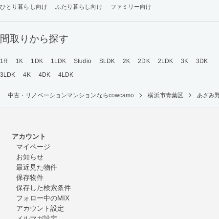
ひとり暮らし向け
ふたり暮らし向け
ファミリー向け
間取りから探す
1R
1K
1DK
1LDK
Studio
SLDK
2K
2DK
2LDK
3K
3DK
3LDK
4K
4DK
4LDK
中古・リノベーションマンションならcowcamo
横浜市青葉区
あざみ
アカウント
マイページ
お知らせ
最近見た物件
保存物件
保存した検索条件
フォロー中のMIX
アカウント設定
メルマガ設定