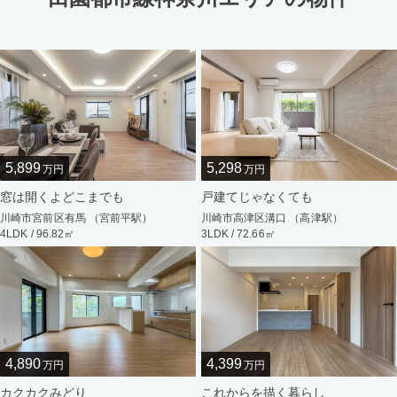
5,899
5,298
万円
万円
窓は開くよどこまでも
戸建てじゃなくても
川崎市宮前区有馬 （宮前平駅）
川崎市高津区溝口 （高津駅）
4LDK / 96.82㎡
3LDK / 72.66㎡
4,890
4,399
万円
万円
カクカクみどり
これからを描く暮らし