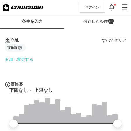
ログイン
検
条件を入力
保存した条件
0
/ 5
索
条
条
件
件
立地
すべてクリア
フ
を
ォ
京急線
入
ー
力
追加・変更する
ム
価格帯
下限なし
上限なし