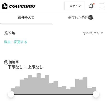
ログイン
検
条件を入力
保存した条件
0
/ 5
索
条
条
件
件
立地
すべてクリア
フ
を
ォ
入
追加・変更する
ー
力
ム
価格帯
下限なし
上限なし