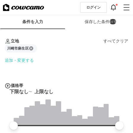
ログイン
検
条件を入力
保存した条件
0
/ 5
索
条
条
件
件
立地
すべてクリア
フ
を
ォ
川崎市麻生区
入
ー
力
追加・変更する
ム
価格帯
下限なし
上限なし