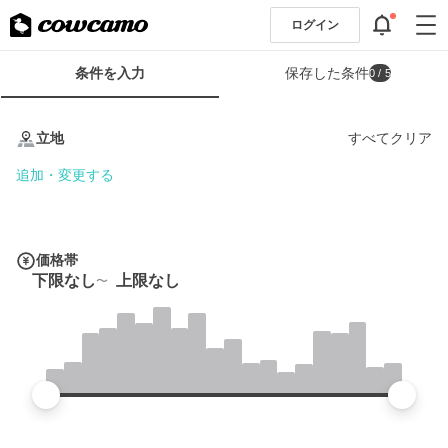
ログイン
検
条件を入力
保存した条件
0
/ 5
索
条
条
件
件
立地
すべてクリア
フ
を
ォ
入
追加・変更する
ー
力
ム
価格帯
下限なし
上限なし