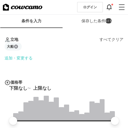
ログイン
検
条件を入力
保存した条件
0
/ 5
索
条
条
件
件
立地
すべてクリア
フ
を
ォ
大船
入
ー
力
追加・変更する
ム
価格帯
下限なし
上限なし