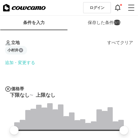
ログイン
検
条件を入力
保存した条件
0
/ 5
索
条
条
件
件
立地
すべてクリア
フ
を
ォ
小村井
入
ー
力
追加・変更する
ム
価格帯
下限なし
上限なし