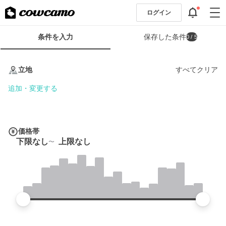
ログイン
検
条件を入力
保存した条件
0
/ 5
索
条
条
件
件
立地
すべてクリア
フ
を
ォ
入
追加・変更する
ー
力
ム
価格帯
下限なし
上限なし