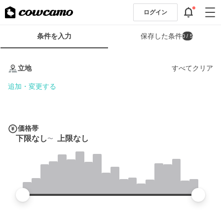
ログイン
検
条件を入力
保存した条件
0
/ 5
索
条
条
件
件
立地
すべてクリア
フ
を
ォ
入
追加・変更する
ー
力
ム
価格帯
下限なし
上限なし