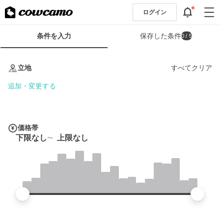
ログイン
検
条件を入力
保存した条件
0
/ 5
索
条
条
件
件
立地
すべてクリア
フ
を
ォ
入
追加・変更する
ー
力
ム
価格帯
下限なし
上限なし