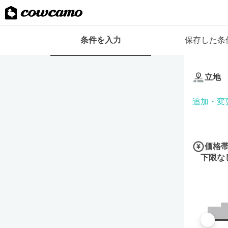
検
条件を入力
保存した条
索
条
条
件
件
フ
立地
を
ォ
入
ー
追加・変
力
ム
価格
下限な