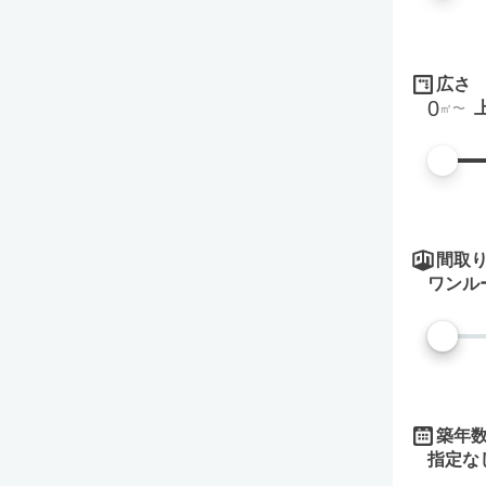
広さ
0
㎡
間取
ワンル
築年
指定な