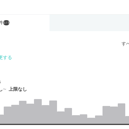
件
0
/ 5
す
更する
帯
し
上限なし