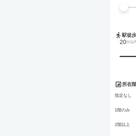
駅徒
20
分以
所在
指定なし
1階のみ
2階以上