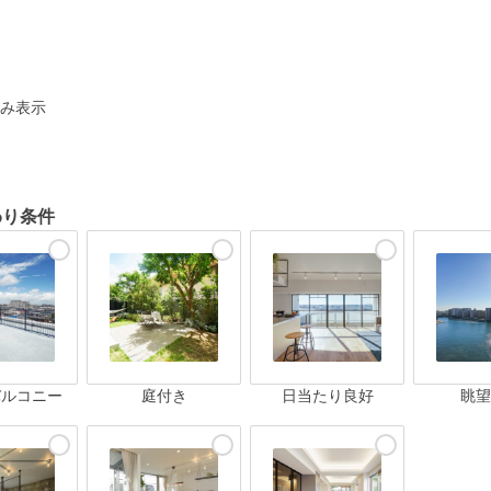
ト
み表示
わり条件
バルコニー
庭付き
日当たり良好
眺望