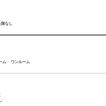
上限なし
り
ーム
ワンルーム
数
し