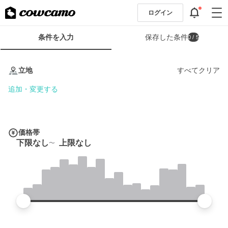
ログイン
検
条件を入力
保存した条件
0
/ 5
索
条
条
件
件
立地
すべてクリア
フ
を
ォ
入
追加・変更する
ー
力
ム
価格帯
下限なし
上限なし