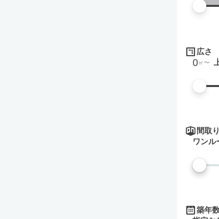
広さ
0
㎡
間取
ワンル
築年