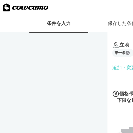
検
条件を入力
保存した条
索
条
条
件
件
フ
立地
を
ォ
東十条
入
ー
力
ム
追加・変
価格
下限な