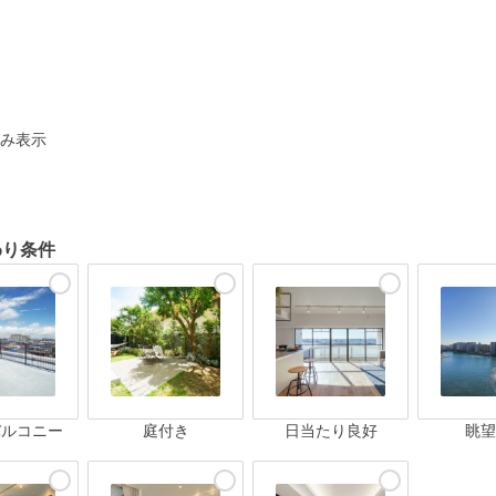
ト
み表示
わり条件
バルコニー
庭付き
日当たり良好
眺望