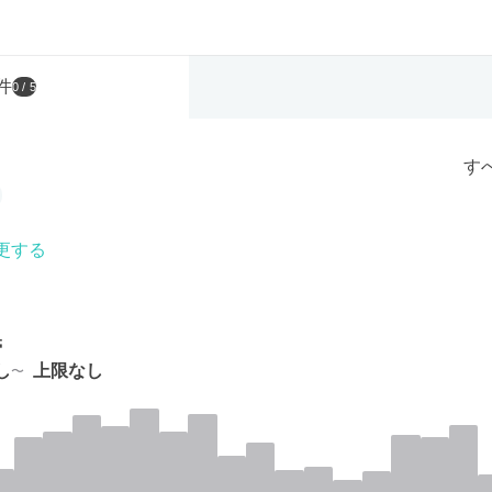
件
0
/ 5
す
更する
帯
し
上限なし