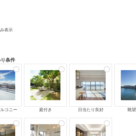
ト
み表示
わり条件
バルコニー
庭付き
日当たり良好
眺望