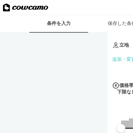
検
条件を入力
保存した条
索
条
条
件
件
フ
立地
を
ォ
入
ー
追加・変
力
ム
価格
下限な