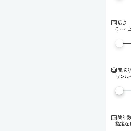
広さ
0
㎡
間取
ワンル
築年
指定な