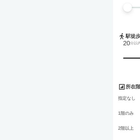
駅徒
20
分以
所在
指定なし
1階のみ
2階以上