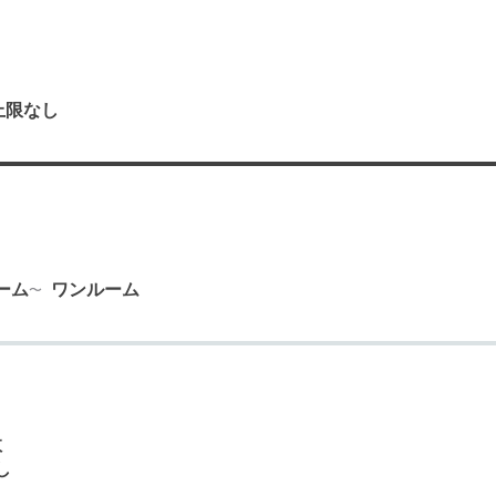
上限なし
り
ーム
ワンルーム
数
し