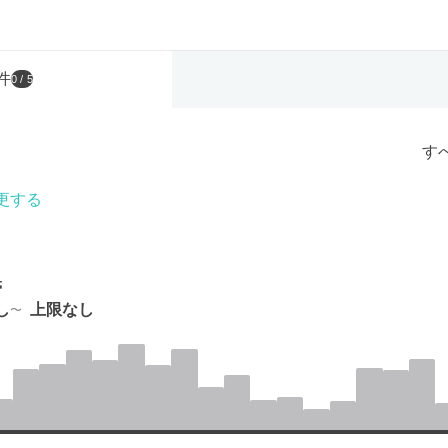
件
0
/ 5
す
更する
帯
し
上限なし