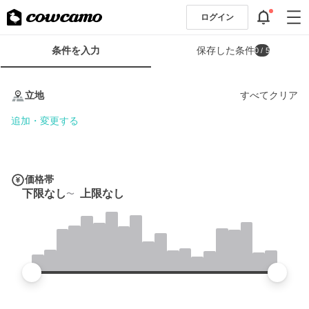
ログイン
検
条件を入力
保存した条件
0
/ 5
索
条
条
件
件
立地
すべてクリア
フ
を
ォ
入
追加・変更する
ー
力
ム
価格帯
下限なし
上限なし