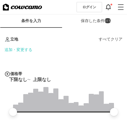
ログイン
検
条件を入力
保存した条件
0
/ 5
索
条
条
件
件
立地
すべてクリア
フ
を
ォ
入
追加・変更する
ー
力
ム
価格帯
下限なし
上限なし