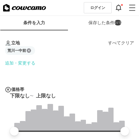
ログイン
検
条件を入力
保存した条件
0
/ 5
索
条
条
件
件
立地
すべてクリア
フ
を
ォ
荒川一中前
入
ー
力
追加・変更する
ム
価格帯
下限なし
上限なし