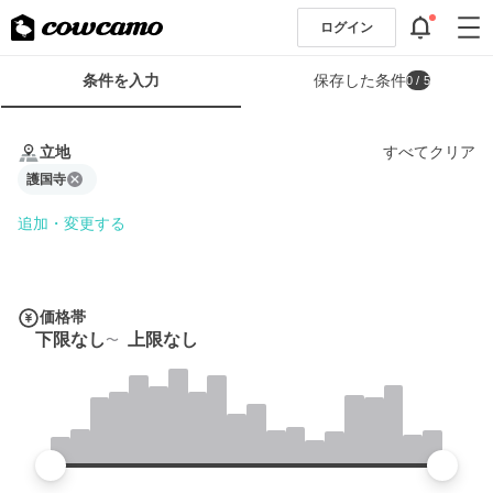
ログイン
検
条件を入力
保存した条件
0
/ 5
索
条
条
件
件
立地
すべてクリア
フ
を
ォ
護国寺
入
ー
力
追加・変更する
ム
価格帯
下限なし
上限なし