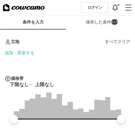
ログイン
検
条件を入力
保存した条件
0
/ 5
索
条
条
件
件
立地
すべてクリア
フ
を
ォ
入
追加・変更する
ー
力
ム
価格帯
下限なし
上限なし