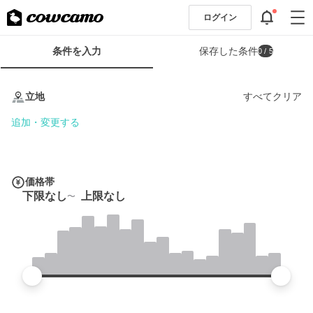
ログイン
検
条件を入力
保存した条件
0
/ 5
索
条
条
件
件
立地
すべてクリア
フ
を
ォ
入
追加・変更する
ー
力
ム
価格帯
下限なし
上限なし