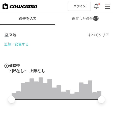
ログイン
検
条件を入力
保存した条件
0
/ 5
索
条
条
件
件
立地
すべてクリア
フ
を
ォ
入
追加・変更する
ー
力
ム
価格帯
下限なし
上限なし