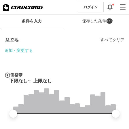
ログイン
検
条件を入力
保存した条件
0
/ 5
索
条
条
件
件
立地
すべてクリア
フ
を
ォ
入
追加・変更する
ー
力
ム
価格帯
下限なし
上限なし