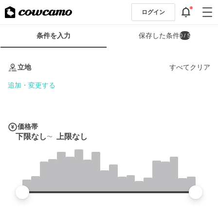
ログイン
検
条件を入力
保存した条件
0
/ 5
索
条
条
件
件
立地
すべてクリア
フ
を
ォ
入
追加・変更する
ー
力
ム
価格帯
下限なし
上限なし