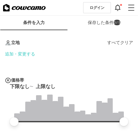
ログイン
検
条件を入力
保存した条件
0
/ 5
索
条
条
件
件
立地
すべてクリア
フ
を
ォ
入
追加・変更する
ー
力
ム
価格帯
下限なし
上限なし