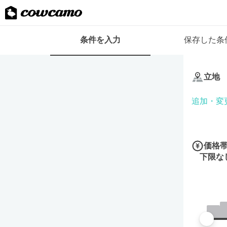
検
条件を入力
保存した条
索
条
条
件
件
フ
立地
を
ォ
入
ー
追加・変
力
ム
価格
下限な