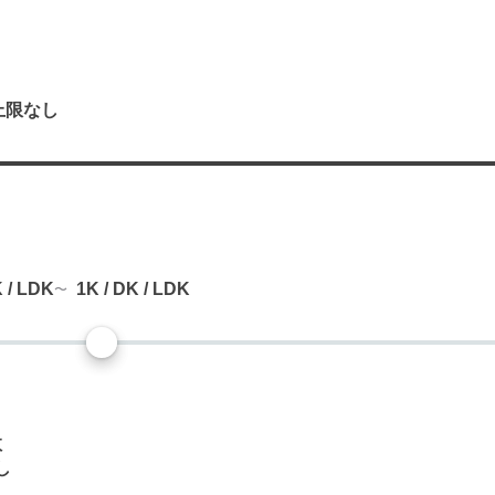
上限なし
り
K / LDK
1K / DK / LDK
数
し