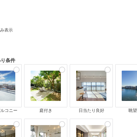
ト
み表示
わり条件
バルコニー
庭付き
日当たり良好
眺望