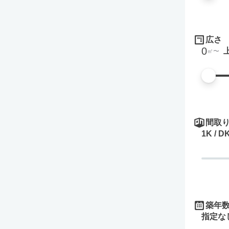
広さ
0
㎡
間取
1K / D
築年
指定な