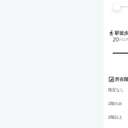
駅徒
20
分以
所在
指定なし
1階のみ
2階以上