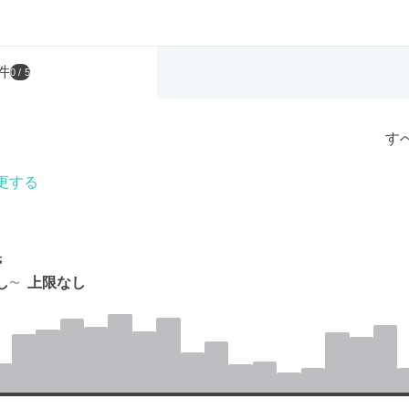
件
0
/ 5
す
更する
帯
し
上限なし