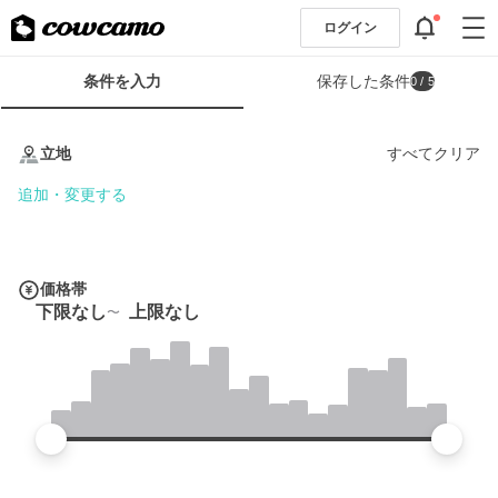
ログイン
検
条件を入力
保存した条件
0
/ 5
索
条
条
件
件
立地
すべてクリア
フ
を
ォ
入
追加・変更する
ー
力
ム
価格帯
下限なし
上限なし