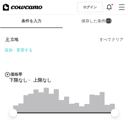
ログイン
検
条件を入力
保存した条件
0
/ 5
索
条
条
件
件
立地
すべてクリア
フ
を
ォ
入
追加・変更する
ー
力
ム
価格帯
下限なし
上限なし