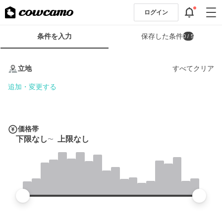
ログイン
検
条件を入力
保存した条件
0
/ 5
索
条
条
件
件
立地
すべてクリア
フ
を
ォ
入
追加・変更する
ー
力
ム
価格帯
下限なし
上限なし