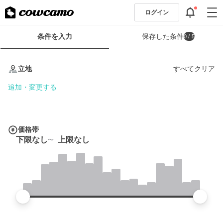
ログイン
検
条件を入力
保存した条件
0
/ 5
索
条
条
件
件
立地
すべてクリア
フ
を
ォ
入
追加・変更する
ー
力
ム
価格帯
下限なし
上限なし